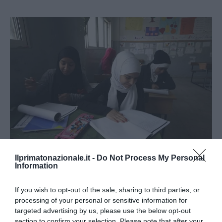
Ilprimatonazionale.it -
Do Not Process My Personal
Information
POLITICA
PRIMO PIANO
“Grande sostituzione” nelle scuole: gli
If you wish to opt-out of the sale, sharing to third parties, or
studenti stranieri in aumento del 20%
processing of your personal or sensitive information for
targeted advertising by us, please use the below opt-out
by
Davide Di Stefano
11 Maggio 2016
section to confirm your selection. Please note that after your