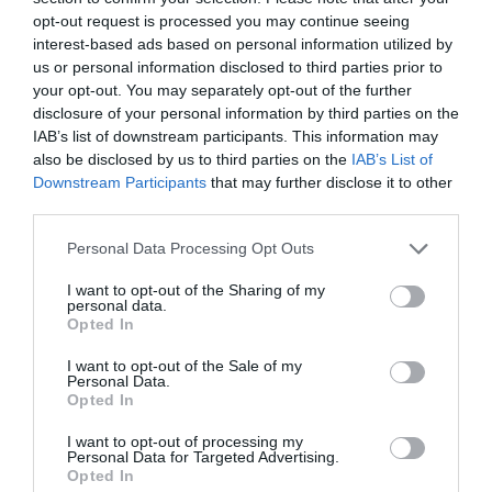
opt-out request is processed you may continue seeing
Roma, 11 mag – Dopo il dato allarmante delle nascite, con il
interest-based ads based on personal information utilized by
2015 che segna il record negativo dai tempi dell’Unità d’Italia,
us or personal information disclosed to third parties prior to
…
your opt-out. You may separately opt-out of the further
disclosure of your personal information by third parties on the
IAB’s list of downstream participants. This information may
also be disclosed by us to third parties on the
IAB’s List of
Downstream Participants
that may further disclose it to other
third parties.
Please note that this website/app uses one or more Google
Personal Data Processing Opt Outs
services and may gather and store information including but
not limited to your visit or usage behaviour. You may click to
I want to opt-out of the Sharing of my
personal data.
grant or deny consent to Google and its third-party tags to
Opted In
use your data for below specified purposes in below Google
consent section.
I want to opt-out of the Sale of my
Personal Data.
Opted In
I want to opt-out of processing my
Personal Data for Targeted Advertising.
Opted In