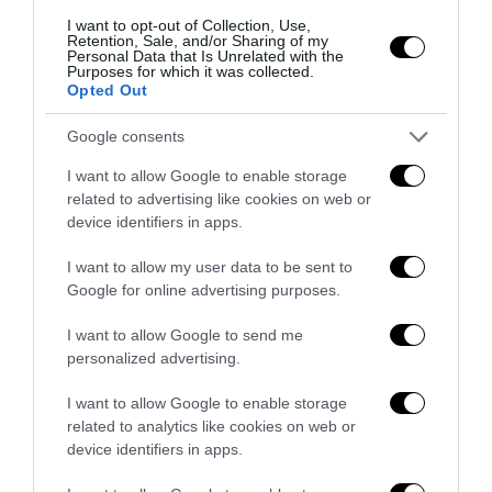
I want to opt-out of Collection, Use,
APPROFONDIMENTI
SPORT
Retention, Sale, and/or Sharing of my
Personal Data that Is Unrelated with the
Inter-Udinese: in campo neanche un
Purposes for which it was collected.
Opted Out
italiano
by
La Redazione
24 Aprile 2016
Google consents
Milano, 24 apr – Tutto sembra tranne che calcio italiano. Ieri
I want to allow Google to enable storage
related to advertising like cookies on web or
sera a San Siro, per Inter-Udinese, l’unico italiano in campo
device identifiers in apps.
era l’arbitro. …
I want to allow my user data to be sent to
Google for online advertising purposes.
I want to allow Google to send me
personalized advertising.
I want to allow Google to enable storage
related to analytics like cookies on web or
device identifiers in apps.