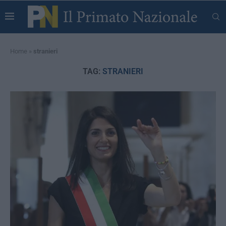
Home
»
stranieri
TAG:
STRANIERI