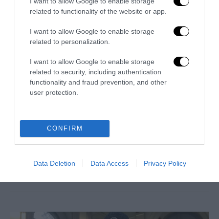
I want to allow Google to enable storage
related to functionality of the website or app.
I want to allow Google to enable storage
related to personalization.
I want to allow Google to enable storage
related to security, including authentication
APPROFONDIMENTI
SPETTACOLO
VIDEO
functionality and fraud prevention, and other
L’intervento pro immigrati di Bonolis
user protection.
a Ciao Darwin (Video)
by
Davide Di Stefano
23 Aprile 2016
CONFIRM
Roma , 23 apr – La propaganda pro immigrati sulle reti
Mediaset ormai non fa quasi più notizia. Dopo “Le Iene”,
Data Deletion
Data Access
Privacy Policy
trasmissione …