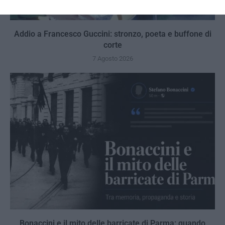
Addio a Francesco Guccini: stronzo, poeta e buffone di
corte
7 Agosto 2026
Bonaccini e il mito delle barricate di Parma: quando