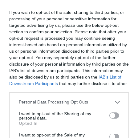
LA REDAZIONE
If you wish to opt-out of the sale, sharing to third parties, or
processing of your personal or sensitive information for
targeted advertising by us, please use the below opt-out
section to confirm your selection. Please note that after your
opt-out request is processed you may continue seeing
interest-based ads based on personal information utilized by
previous post
us or personal information disclosed to third parties prior to
your opt-out. You may separately opt-out of the further
Khalid Chaouki, chi è costui?
disclosure of your personal information by third parties on the
next post
IAB’s list of downstream participants. This information may
“Vi racconto la movida romana vista dal di dentro”
also be disclosed by us to third parties on the
IAB’s List of
Downstream Participants
that may further disclose it to other
third parties.
YOU MAY ALSO LIKE
Please note that this website/app uses one or more Google
Personal Data Processing Opt Outs
services and may gather and store information including but
not limited to your visit or usage behaviour. You may click to
I want to opt-out of the Sharing of my
personal data.
grant or deny consent to Google and its third-party tags to
Opted In
use your data for below specified purposes in below Google
consent section.
I want to opt-out of the Sale of my