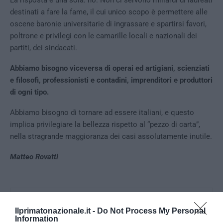
La risposta è una sola: no. Non ci servono miliardi di laureati
destinati a fare la fame, il cui unico scopo è permettere alle
oscene baronie universitarie di ingrassare e spartirsi favori,
poltrone e privilegi con le camarille locali e nazionali dei
partiti, dei sindacati.
Abbiamo bisogno viceversa di operai ed artigiani, scienziati
e filosofi, professionisti e contadini, imprenditori e produttori
di ogni tipo.
Abbiamo bisogno di tornare ad essere italiani, e questo
implica privilegiare la bellezza rispetto al “pezzo di carta”,
nella stragrande maggioranza dei casi assolutamente inutile.
Matteo Rovatti
0
CONVIDIDI
Ilprimatonazionale.it -
Do Not Process My Personal
Information