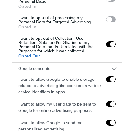
Personal Data.
Opted In
I want to opt-out of processing my
Personal Data for Targeted Advertising.
Opted In
I want to opt-out of Collection, Use,
Retention, Sale, and/or Sharing of my
Personal Data that Is Unrelated with the
Purposes for which it was collected.
Opted Out
Spin Time, l’antifascismo commensale della Roma
Google consents
«open to the future»
7 Agosto 2026
I want to allow Google to enable storage
related to advertising like cookies on web or
device identifiers in apps.
I want to allow my user data to be sent to
Google for online advertising purposes.
I want to allow Google to send me
personalized advertising.