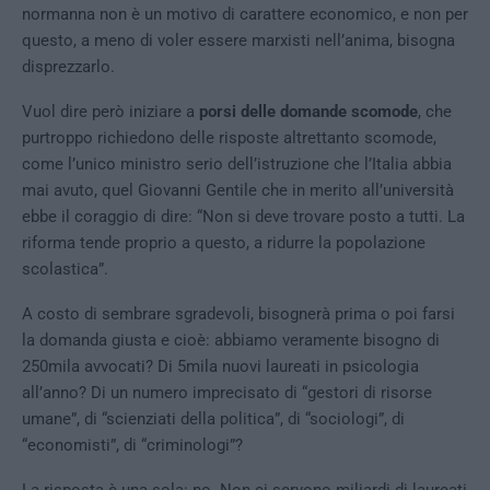
normanna non è un motivo di carattere economico, e non per
questo, a meno di voler essere marxisti nell’anima, bisogna
disprezzarlo.
Vuol dire però iniziare a
porsi delle domande scomode
, che
purtroppo richiedono delle risposte altrettanto scomode,
come l’unico ministro serio dell’istruzione che l’Italia abbia
mai avuto, quel Giovanni Gentile che in merito all’università
ebbe il coraggio di dire: “Non si deve trovare posto a tutti. La
riforma tende proprio a questo, a ridurre la popolazione
scolastica”.
A costo di sembrare sgradevoli, bisognerà prima o poi farsi
la domanda giusta e cioè: abbiamo veramente bisogno di
250mila avvocati? Di 5mila nuovi laureati in psicologia
all’anno? Di un numero imprecisato di “gestori di risorse
umane”, di “scienziati della politica”, di “sociologi”, di
“economisti”, di “criminologi”?