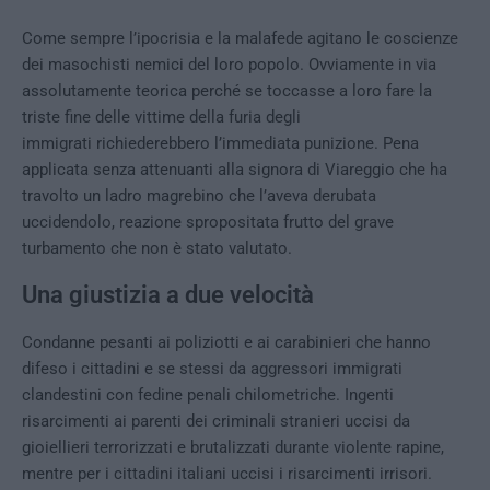
Come sempre l’ipocrisia e la malafede agitano le coscienze
dei masochisti nemici del loro popolo. Ovviamente in via
assolutamente teorica perché se toccasse a loro fare la
triste fine delle vittime della furia degli
immigrati richiederebbero l’immediata punizione. Pena
applicata senza attenuanti alla signora di Viareggio che ha
travolto un ladro magrebino che l’aveva derubata
uccidendolo, reazione spropositata frutto del grave
turbamento che non è stato valutato.
Una giustizia a due velocità
Condanne pesanti ai poliziotti e ai carabinieri che hanno
difeso i cittadini e se stessi da aggressori immigrati
clandestini con fedine penali chilometriche. Ingenti
risarcimenti ai parenti dei criminali stranieri uccisi da
gioiellieri terrorizzati e brutalizzati durante violente rapine,
mentre per i cittadini italiani uccisi i risarcimenti irrisori.