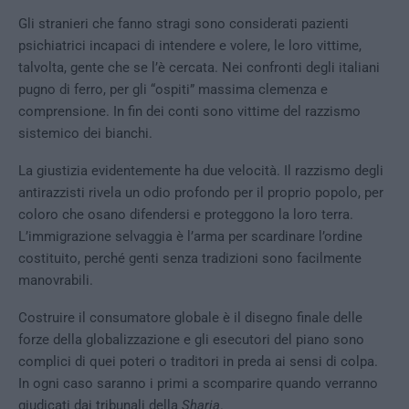
Gli stranieri che fanno stragi sono considerati pazienti
psichiatrici incapaci di intendere e volere, le loro vittime,
talvolta, gente che se l’è cercata. Nei confronti degli italiani
pugno di ferro, per gli “ospiti” massima clemenza e
comprensione. In fin dei conti sono vittime del razzismo
sistemico dei bianchi.
La giustizia evidentemente ha due velocità. Il razzismo degli
antirazzisti rivela un odio profondo per il proprio popolo, per
coloro che osano difendersi e proteggono la loro terra.
L’immigrazione selvaggia è l’arma per scardinare l’ordine
costituito, perché genti senza tradizioni sono facilmente
manovrabili.
Costruire il consumatore globale è il disegno finale delle
forze della globalizzazione e gli esecutori del piano sono
complici di quei poteri o traditori in preda ai sensi di colpa.
In ogni caso saranno i primi a scomparire quando verranno
giudicati dai tribunali della
Sharia
.