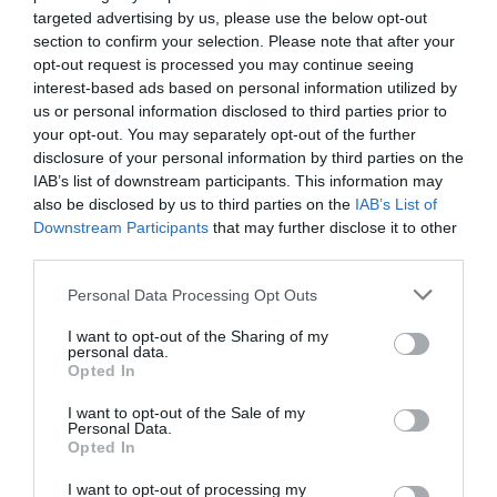
targeted advertising by us, please use the below opt-out
section to confirm your selection. Please note that after your
YOU MAY ALSO LIKE
opt-out request is processed you may continue seeing
interest-based ads based on personal information utilized by
us or personal information disclosed to third parties prior to
your opt-out. You may separately opt-out of the further
disclosure of your personal information by third parties on the
IAB’s list of downstream participants. This information may
also be disclosed by us to third parties on the
IAB’s List of
Downstream Participants
that may further disclose it to other
third parties.
Please note that this website/app uses one or more Google
Personal Data Processing Opt Outs
services and may gather and store information including but
not limited to your visit or usage behaviour. You may click to
I want to opt-out of the Sharing of my
personal data.
grant or deny consent to Google and its third-party tags to
Opted In
use your data for below specified purposes in below Google
consent section.
I want to opt-out of the Sale of my
Personal Data.
Addio a Francesco Guccini: stronzo, poeta e buffone di
Opted In
corte
I want to opt-out of processing my
7 Agosto 2026