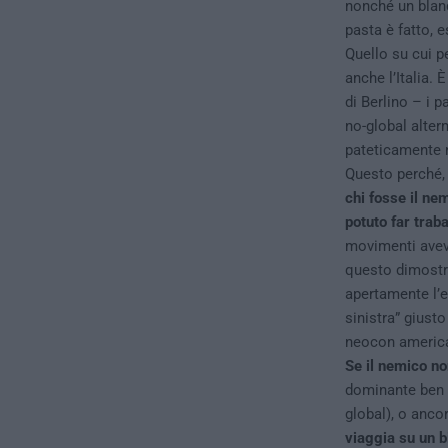
nonché un bland
pasta è fatto,
Quello su cui p
anche l’Italia. 
di Berlino – i p
no-global alter
pateticamente ne
Questo perché, 
chi fosse il ne
potuto far traba
movimenti avev
questo dimostr
apertamente l’e
sinistra” giusto
neocon america
Se il nemico no
dominante ben d
global), o anco
viaggia su un b