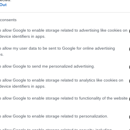
ale “aggressivo” della pubblicità.
Out
struire uno Stato amministrativo efficiente, e quindi rendersi conto
gionalista è fallito
e va rimosso al più presto, promuovendo vicever
consents
 e provinciali attraverso un sano decentramento amministrativo (ma
o allow Google to enable storage related to advertising like cookies on
evice identifiers in apps.
e (ed in realtà all’inizio)
uscire dall’Ue e dalla Nato
e dotarsi contes
eare autonomo sul modello francese. Questo è indispensabile per p
o allow my user data to be sent to Google for online advertising
era di ampio respiro volta in particolare alla Russia, al Mediterraneo
s.
biamo tornare necessariamente a svolgere un ruolo di primo piano.
ne che seguirà potrebbe esporre il Paese a ritorsioni interne ed este
to allow Google to send me personalized advertising.
er questo si rivelerà probabilmente necessaria un’opera di attenta se
 e giudiziari. Nel lungo periodo, una nuova Europa potrebbe sorgere d
o allow Google to enable storage related to analytics like cookies on
e sulla base della riscoperta dei valori di Vestfalia, non di strani fe
evice identifiers in apps.
.
o allow Google to enable storage related to functionality of the website
o allow Google to enable storage related to personalization.
o allow Google to enable storage related to security, including