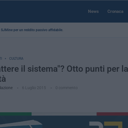
News
Cronaca
 a SJMine per un reddito passivo affidabile...
I
CULTURA
tere il sistema"? Otto punti per l
tà
dazione
6 Luglio 2015
0 commento