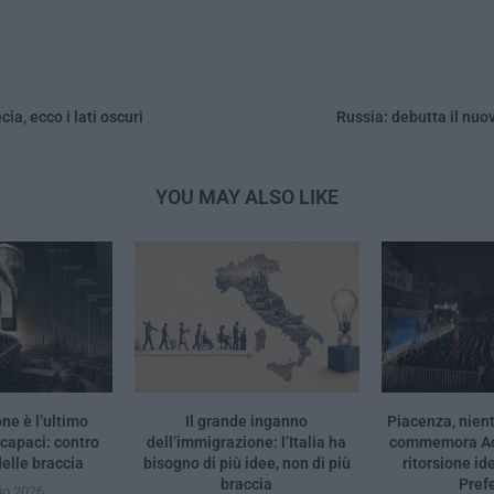
a, ecco i lati oscuri
Russia: debutta il nuo
YOU MAY ALSO LIKE
ne è l’ultimo
Il grande inganno
Piacenza, nient
ncapaci: contro
dell’immigrazione: l’Italia ha
commemora Acc
elle braccia
bisogno di più idee, non di più
ritorsione id
braccia
Pref
io 2026