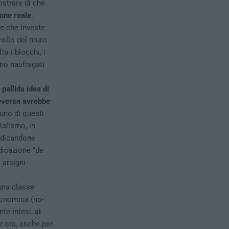
ostrare di che
ione reale
.
 e che investe
crollo del muro
ra i blocchi, i
ano naufragati
 pallida idea di
ceversa avrebbe
uno di questi
alismo, in
ndicandone
dicazione “de
 arcigni
 una classe
conomica (no-
te intesi,
si
r ora, anche per