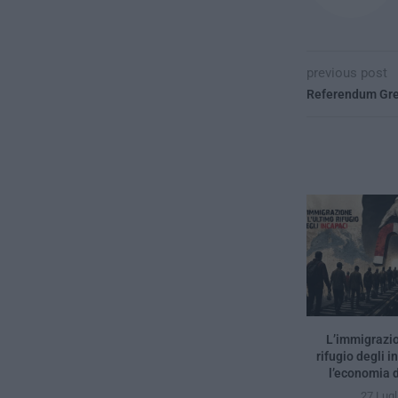
previous post
Referendum Greci
L’immigrazio
rifugio degli i
l’economia d
27 Lugl