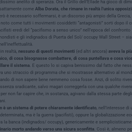
issimo anelito di speranza. Ora il Grillo dell’Ellade ha gioco di dim
 esattamente come
Alba Dorata, che rimane in realtà l’unica opposiz
erò è necessario soffermarsi, è un discorso più ampio della Grecia,
È noto come tutti i movimenti cosiddetti “antagonisti” sorti dopo il 
acifisti eredi del “pacifismo a senso unico” nell’epoca del confronto f
mondisti e gli indignados di Puerta del Sol/ occupy Wall Street – si
ll’ineffettualità.
in realtà,
nessuno di questi movimenti
(ed altri ancora)
aveva la più
mico, di cosa bisognasse combattere, di cosa puntellava e cosa vi
llare il sistema
. E questo lo si capiva benissimo dal fatto che ness
a uno straccio di programma che si mostrasse alternativo al mondi
ando di non sapere bene nemmeno cosa fosse. Anzi, di solito rive
ssenza sradicante, salvo magari correggerla con una qualche riven
 per non far capire che, in sostanza, agivano dalla stessa parte degli
ni.
n è un sistema di potere chiaramente identificato
, nell’interesse di
eterminata, ma è la guerra (pacifisti), oppure la globalizzazione e
ra la banca (indignados/ occupy), genericamente e semplicisticamen
inario morto andando verso una sicura sconfitta
. Così è, almeno pe