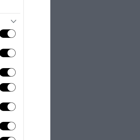
 che
sa le mille
 non
tualmente di un
oter perseguire
 ed all’Africa
 Certamente, la
rne da parte
lezione dei
alle ceneri di
ticci monetari o