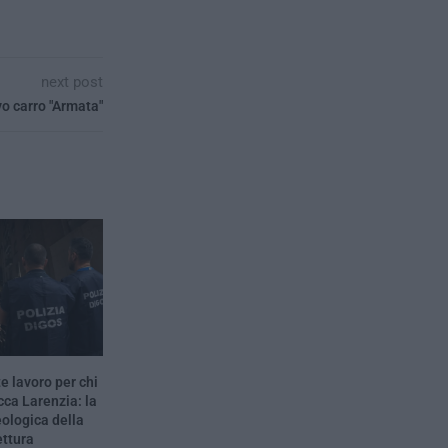
next post
vo carro "Armata"
e lavoro per chi
a Larenzia: la
eologica della
ettura