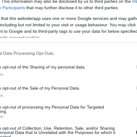
. This information may also be disclosed by us to third parties on the
IA
i” gestiti ovviamente da oscene tecnocrazie. Al lato pratico, quest
Participants
that may further disclose it to other third parties.
estimenti diretti esteri, vincolare severamente l’esportazione di capi
 that this website/app uses one or more Google services and may gath
ntrodurre dazi verso quelle economie asiatiche che sfruttano uno s
including but not limited to your visit or usage behaviour. You may click 
ario e fiscale per ottenere surplus commerciali.
 to Google and its third-party tags to use your data for below specifi
le partecipazioni pubbliche, gloria e vanto del nostro modello di sv
ogle consent section.
nino ad avere l’importanza strategica che meritano
. Ergo, nazional
le banche maggiori, le grandi imprese strategiche, le infrastrutture
l Data Processing Opt Outs
 e le assicurazioni.
ndere ad oltranza lo ius sanguinis
, in un più vasto ed organico cont
o opt-out of the Sharing of my personal data.
onale soprattutto nelle assunzioni e di lotta all’importazione di m
In
eve ovviamente colpire quanti in Italia campano su questo business
rre la partecipazione dei prestatori d’opera alla gestione tecnica 
o opt-out of the Sale of my Personal Data.
produttività
, e non solo per questioni etiche. Infatti, l’unica crescita
In
sta ad una qualche forma di esplosione del debito) è quella in cui a
to opt-out of processing my Personal Data for Targeted
i consumi sani e finanziariamente solvibili.
ing.
In
attere il potere del grande capitale di manipolare l’opinione pubbli
parcellizzando la proprietà delle grandi società d’informazione e d’
o opt-out of Collection, Use, Retention, Sale, and/or Sharing
iderando il potere immenso degli inserzionisti, per esempio attra
ersonal Data that Is Unrelated with the Purposes for which it
lected.