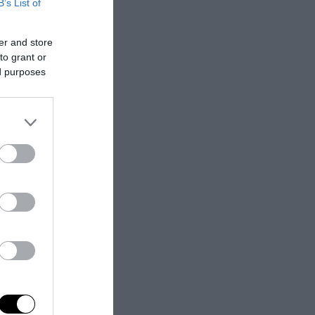
B’s List of
o comporta
tali e, se
er and store
leale dumping
to grant or
ed purposes
iluppo nazionale
izzare
 di base, le
esto di
anodopera
.
delle imprese ed
 sana (ovvero in
 crescere sono i
ca, e non solo
intrattenimento,
verso un