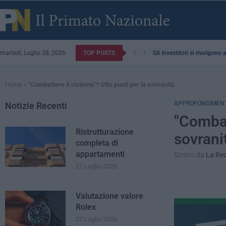
martedì, Luglio 28, 2026
TOP POSTS
Gli investitori si rivolgono
Home
»
"Combattere il sistema"? Otto punti per la sovranità
APPROFONDIMENT
Notizie Recenti
"Combat
Ristrutturazione
sovrani
completa di
appartamenti
Scritto da
La Re
27 Luglio 2026
Valutazione valore
Rolex
27 Luglio 2026