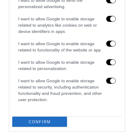
I want to allow Google to send me
personalized advertising.
I want to allow Google to enable storage
related to analytics like cookies on web or
Remigrazione, il Copasir riconosce all’antifascismo il
device identifiers in apps.
veto del disordine
6 Agosto 2026
I want to allow Google to enable storage
related to functionality of the website or app.
I want to allow Google to enable storage
related to personalization.
I want to allow Google to enable storage
related to security, including authentication
functionality and fraud prevention, and other
user protection.
CONFIRM