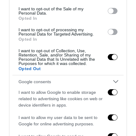
use your data for below specified purposes in below Google
consent section.
I want to opt-out of the Sale of my
Personal Data.
Opted In
I want to opt-out of processing my
Personal Data for Targeted Advertising.
Opted In
Bonaccini e il mito delle barricate di Parma: quando
I want to opt-out of Collection, Use,
l’antifascismo copia il fascismo
Retention, Sale, and/or Sharing of my
Personal Data that Is Unrelated with the
Purposes for which it was collected.
6 Agosto 2026
Opted Out
Google consents
I want to allow Google to enable storage
related to advertising like cookies on web or
device identifiers in apps.
I want to allow my user data to be sent to
Google for online advertising purposes.