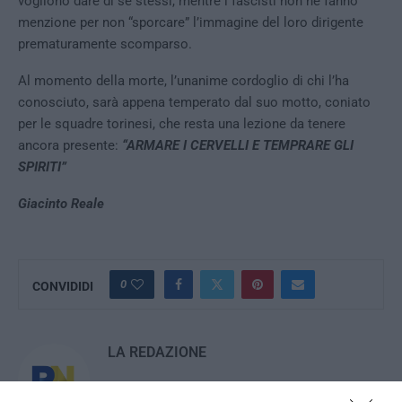
vogliono dare di se stessi, mentre i fascisti non ne fanno
menzione per non “sporcare” l’immagine del loro dirigente
prematuramente scomparso.
Al momento della morte, l’unanime cordoglio di chi l’ha
conosciuto, sarà appena temperato dal suo motto, coniato
per le squadre torinesi, che resta una lezione da tenere
ancora presente:
“ARMARE I CERVELLI E TEMPRARE GLI
SPIRITI”
Giacinto Reale
0
CONVIDIDI
LA REDAZIONE