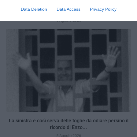
La Camera boccia il patentino antifascista per parlare a
Data Deletion
Data Access
Privacy Policy
Montecitorio: palo clamoroso del Pd
5 Agosto 2026
La sinistra è così serva delle toghe da odiare persino il
ricordo di Enzo...
5 Agosto 2026