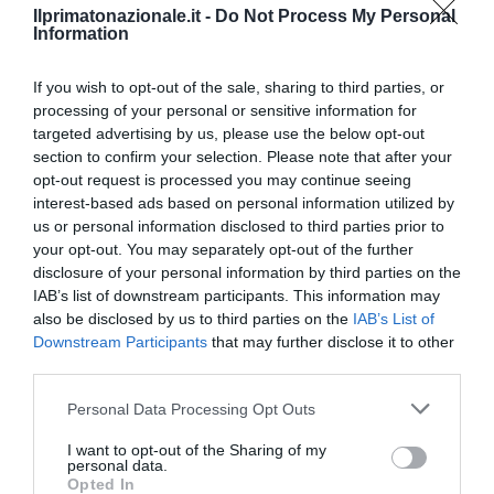
Ilprimatonazionale.it -
Do Not Process My Personal
Information
previous post
If you wish to opt-out of the sale, sharing to third parties, or
processing of your personal or sensitive information for
“Cercate l’antica madre!”. Enea autoctono e le bufale
immigrazioniste
targeted advertising by us, please use the below opt-out
section to confirm your selection. Please note that after your
next post
opt-out request is processed you may continue seeing
Banca Carige, ecco la nuova patata bollente della crisi bancaria
interest-based ads based on personal information utilized by
italiana
us or personal information disclosed to third parties prior to
your opt-out. You may separately opt-out of the further
disclosure of your personal information by third parties on the
YOU MAY ALSO LIKE
IAB’s list of downstream participants. This information may
also be disclosed by us to third parties on the
IAB’s List of
Downstream Participants
that may further disclose it to other
third parties.
Please note that this website/app uses one or more Google
Personal Data Processing Opt Outs
services and may gather and store information including but
not limited to your visit or usage behaviour. You may click to
I want to opt-out of the Sharing of my
personal data.
grant or deny consent to Google and its third-party tags to
Opted In