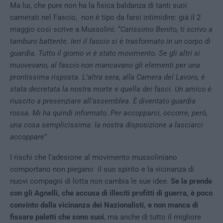
Ma lui, che pure non ha la fisica baldanza di tanti suoi
camerati nel Fascio, non è tipo da farsi intimidire: già il 2
maggio così scrive a Mussolini: “
Carissimo Benito, ti scrivo a
tamburo battente. Ieri il fascio si è trasformato in un corpo di
guardia. Tutto il giorno vi è stato movimento. Se gli altri si
muovevano, al fascio non mancavano gli elementi per una
prontissima risposta. L’altra sera, alla Camera del Lavoro, è
stata decretata la nostra morte e quella dei fasci. Un amico è
riuscito a presenziare all’assemblea. È diventato guardia
rossa. Mi ha quindi informato. Per accopparci, occorre, però,
una cosa semplicissima: la nostra disposizione a lasciarci
accoppare
”
I rischi che l’adesione al movimento mussoliniano
comportano non piegano il suo spirito e la vicinanza di
nuovi compagni di lotta non cambia le sue idee.
Se la prende
con gli Agnelli, che accusa di illeciti profitti di guerra, è poco
convinto dalla vicinanza dei Nazionalisti, e non manca di
fissare paletti che sono suoi
, ma anche di tutto il migliore