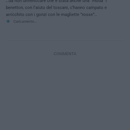
…da non dimenticare che è stata anche una ”moda” i
benetton, con l’aiuto del toscani, c’hanno campato e
arricchito con i gonzi con le magliette ”rosse”…
Caricamento...
COMMENTA