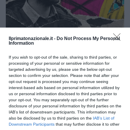
No Kings, Palazzo Ducale si dissocia e punta il dito sul
Ilprimatonazionale.it -
Do Not Process My Personal
Information
Comune di Genova
28 Luglio 2026
If you wish to opt-out of the sale, sharing to third parties, or
processing of your personal or sensitive information for
targeted advertising by us, please use the below opt-out
section to confirm your selection. Please note that after your
opt-out request is processed you may continue seeing
interest-based ads based on personal information utilized by
us or personal information disclosed to third parties prior to
your opt-out. You may separately opt-out of the further
disclosure of your personal information by third parties on the
IAB’s list of downstream participants. This information may
also be disclosed by us to third parties on the
IAB’s List of
Downstream Participants
that may further disclose it to other