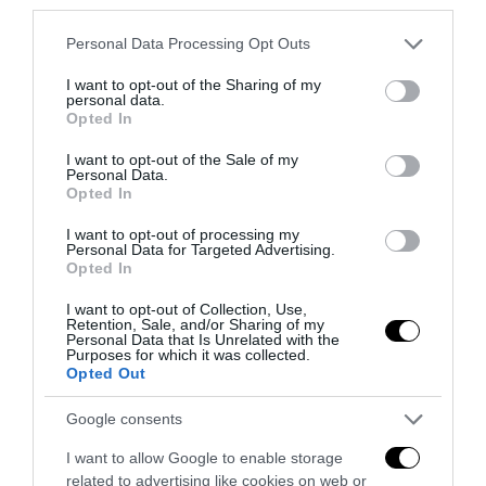
third parties.
Please note that this website/app uses one or more Google
Personal Data Processing Opt Outs
Addio Mary, malgrado «la diffidenza che fece esitare»
services and may gather and store information including but
not limited to your visit or usage behaviour. You may click to
I want to opt-out of the Sharing of my
28 Luglio 2026
personal data.
grant or deny consent to Google and its third-party tags to
Opted In
use your data for below specified purposes in below Google
consent section.
I want to opt-out of the Sale of my
Personal Data.
Opted In
I want to opt-out of processing my
Personal Data for Targeted Advertising.
Opted In
I want to opt-out of Collection, Use,
Retention, Sale, and/or Sharing of my
Personal Data that Is Unrelated with the
Purposes for which it was collected.
Opted Out
Google consents
L’immigrazione è l’ultimo rifugio degli incapaci: contro
I want to allow Google to enable storage
l’economia delle braccia
related to advertising like cookies on web or