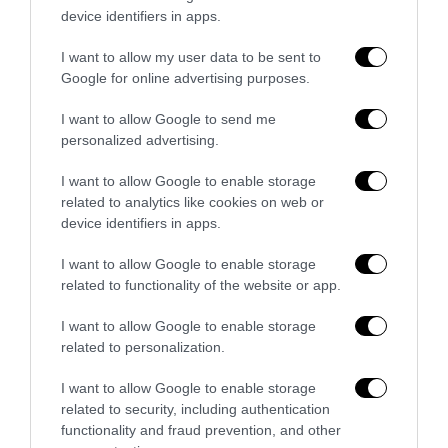
27 Luglio 2026
device identifiers in apps.
I want to allow my user data to be sent to
Google for online advertising purposes.
I want to allow Google to send me
personalized advertising.
I want to allow Google to enable storage
related to analytics like cookies on web or
device identifiers in apps.
I want to allow Google to enable storage
related to functionality of the website or app.
I want to allow Google to enable storage
Il grande inganno dell’immigrazione: l’Italia ha bisogno
related to personalization.
di più idee, non di più braccia
I want to allow Google to enable storage
27 Luglio 2026
related to security, including authentication
functionality and fraud prevention, and other