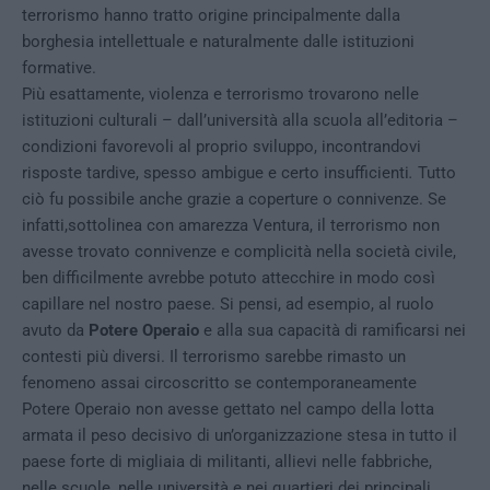
terrorismo hanno tratto origine principalmente dalla
borghesia intellettuale e naturalmente dalle istituzioni
formative.
Più esattamente, violenza e terrorismo trovarono nelle
istituzioni culturali – dall’università alla scuola all’editoria –
condizioni favorevoli al proprio sviluppo, incontrandovi
risposte tardive, spesso ambigue e certo insufficienti
.
Tutto
ciò fu possibile anche grazie a coperture o connivenze. Se
infatti,sottolinea con amarezza Ventura, il terrorismo non
avesse trovato connivenze e complicità nella società civile,
ben difficilmente avrebbe potuto attecchire in modo così
capillare nel nostro paese. Si pensi, ad esempio, al ruolo
avuto da
Potere Operaio
e alla sua capacità di ramificarsi nei
contesti più diversi. Il terrorismo sarebbe rimasto un
fenomeno assai circoscritto se contemporaneamente
Potere Operaio non avesse gettato nel campo della lotta
armata il peso decisivo di un’organizzazione stesa in tutto il
paese forte di migliaia di militanti, allievi nelle fabbriche,
nelle scuole, nelle università e nei quartieri dei principali