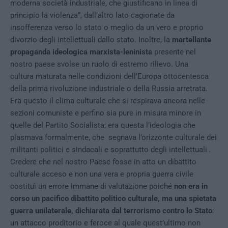
moderna società industriale, che giustificano in linea di
principio la violenza”, dall’altro lato cagionate da
insofferenza verso lo stato o meglio da un vero e proprio
divorzio degli intellettuali dallo stato. Inoltre, la
martellante
propaganda ideologica marxista-leninista
presente nel
nostro paese svolse un ruolo di estremo rilievo. Una
cultura
maturata nelle condizioni dell’Europa ottocentesca
della prima rivoluzione industriale o della Russia arretrata.
Era questo il clima culturale che si respirava ancora nelle
sezioni comuniste e perfino sia pure in misura minore in
quelle del Partito Socialista; era questa l’ideologia che
plasmava formalmente, che segnava l’orizzonte culturale dei
militanti politici e sindacali e soprattutto degli intellettuali
.
Credere che nel nostro Paese fosse in atto un dibattito
culturale acceso e non una vera e propria guerra civile
costituì un errore immane di valutazione poiché
non era in
corso un pacifico dibattito politico culturale, ma una spietata
guerra unilaterale, dichiarata dal terrorismo contro lo Stato
:
un attacco proditorio e feroce al quale quest’ultimo non