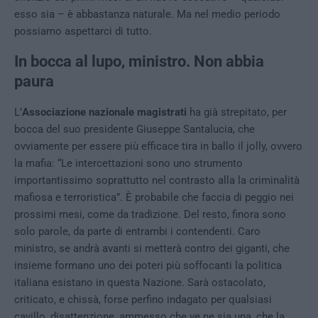
esso sia – è abbastanza naturale. Ma nel medio periodo
possiamo aspettarci di tutto.
In bocca al lupo, ministro. Non abbia
paura
L’
Associazione nazionale magistrati
ha già strepitato, per
bocca del suo presidente Giuseppe Santalucia, che
ovviamente per essere più efficace tira in ballo il jolly, ovvero
la mafia: “Le intercettazioni sono uno strumento
importantissimo soprattutto nel contrasto alla la criminalità
mafiosa e terroristica”. È probabile che faccia di peggio nei
prossimi mesi, come da tradizione. Del resto, finora sono
solo parole, da parte di entrambi i contendenti. Caro
ministro, se andrà avanti si metterà contro dei giganti, che
insieme formano uno dei poteri più soffocanti la politica
italiana esistano in questa Nazione. Sarà ostacolato,
criticato, e chissà, forse perfino indagato per qualsiasi
cavillo, disattenzione, ammesso che ve ne sia una, che la