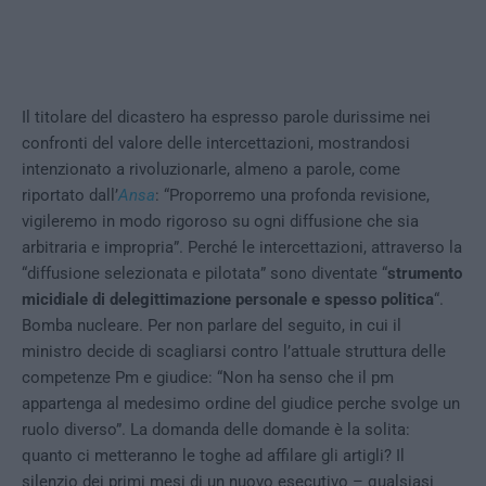
Il titolare del dicastero ha espresso parole durissime nei
confronti del valore delle intercettazioni, mostrandosi
intenzionato a rivoluzionarle, almeno a parole, come
riportato dall’
Ansa
: “Proporremo una profonda revisione,
vigileremo in modo rigoroso su ogni diffusione che sia
arbitraria e impropria”. Perché le intercettazioni, attraverso la
“diffusione selezionata e pilotata” sono diventate “
strumento
micidiale di delegittimazione personale e spesso politica
“.
Bomba nucleare. Per non parlare del seguito, in cui il
ministro decide di scagliarsi contro l’attuale struttura delle
competenze Pm e giudice: “Non ha senso che il pm
appartenga al medesimo ordine del giudice perche svolge un
ruolo diverso”. La domanda delle domande è la solita:
quanto ci metteranno le toghe ad affilare gli artigli? Il
silenzio dei primi mesi di un nuovo esecutivo – qualsiasi