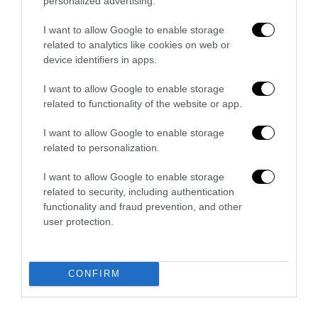
personalized advertising.
La Camera boccia il patentino antifascista per parlare a
I want to allow Google to enable storage
Montecitorio: palo clamoroso del Pd
related to analytics like cookies on web or
5 Agosto 2026
device identifiers in apps.
I want to allow Google to enable storage
related to functionality of the website or app.
I want to allow Google to enable storage
related to personalization.
I want to allow Google to enable storage
related to security, including authentication
functionality and fraud prevention, and other
user protection.
CONFIRM
La sinistra è così serva delle toghe da odiare persino il
ricordo di Enzo...