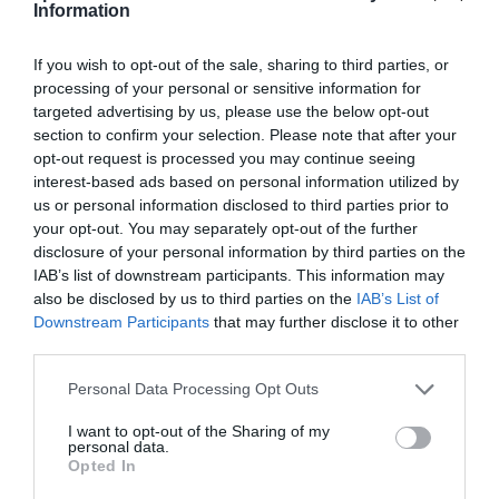
Information
If you wish to opt-out of the sale, sharing to third parties, or
processing of your personal or sensitive information for
targeted advertising by us, please use the below opt-out
section to confirm your selection. Please note that after your
opt-out request is processed you may continue seeing
interest-based ads based on personal information utilized by
Bonaccini e il mito delle barricate di Parma: quando
us or personal information disclosed to third parties prior to
l’antifascismo copia il fascismo
your opt-out. You may separately opt-out of the further
6 Agosto 2026
disclosure of your personal information by third parties on the
IAB’s list of downstream participants. This information may
also be disclosed by us to third parties on the
IAB’s List of
Downstream Participants
that may further disclose it to other
third parties.
Please note that this website/app uses one or more Google
Personal Data Processing Opt Outs
services and may gather and store information including but
not limited to your visit or usage behaviour. You may click to
I want to opt-out of the Sharing of my
personal data.
grant or deny consent to Google and its third-party tags to
Opted In
use your data for below specified purposes in below Google