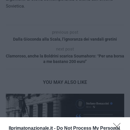
Sovietica.
previous post
Dalla Gioconda alla Scala, l’ignoranza dei vandali gretini
next post
Clamoroso, anche la Boldrini scarica Soumahoro: “Per una borsa
a me bastano 200 euro”
YOU MAY ALSO LIKE
Ilprimatonazionale.it -
Do Not Process My Personal