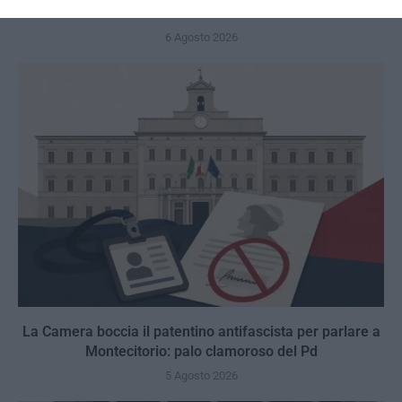
veto del disordine
6 Agosto 2026
La Camera boccia il patentino antifascista per parlare a
Montecitorio: palo clamoroso del Pd
5 Agosto 2026