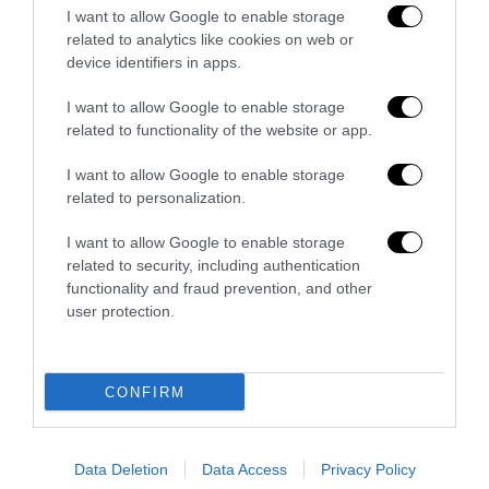
I want to allow Google to enable storage
related to analytics like cookies on web or
device identifiers in apps.
Bonaccini e il mito delle barricate di Parma: quando
l’antifascismo copia il fascismo
I want to allow Google to enable storage
6 Agosto 2026
related to functionality of the website or app.
I want to allow Google to enable storage
related to personalization.
I want to allow Google to enable storage
related to security, including authentication
functionality and fraud prevention, and other
user protection.
CONFIRM
Data Deletion
Data Access
Privacy Policy
Remigrazione, il Copasir riconosce all’antifascismo il