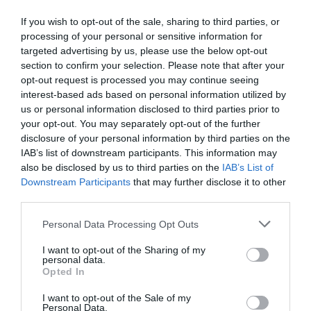
elezione. Insomma, tante storie, tra loro diverse, ma con un
If you wish to opt-out of the sale, sharing to third parties, or
minimo comune denominatore:
oggi dal centro si buttano
processing of your personal or sensitive information for
tutti a destra.
Gli esiti sono talvolta positivi, talvolta meno.
targeted advertising by us, please use the below opt-out
Certo, in più di un caso viene da sorridere di fronte a
section to confirm your selection. Please note that after your
improbabili e goffe conversioni.
opt-out request is processed you may continue seeing
interest-based ads based on personal information utilized by
Fabio Pasini
us or personal information disclosed to third parties prior to
your opt-out. You may separately opt-out of the further
disclosure of your personal information by third parties on the
IAB’s list of downstream participants. This information may
0
also be disclosed by us to third parties on the
IAB’s List of
CONVIDIDI
Downstream Participants
that may further disclose it to other
third parties.
FABIO PASINI
Please note that this website/app uses one or more Google
Personal Data Processing Opt Outs
services and may gather and store information including but
not limited to your visit or usage behaviour. You may click to
I want to opt-out of the Sharing of my
personal data.
grant or deny consent to Google and its third-party tags to
Opted In
use your data for below specified purposes in below Google
consent section.
I want to opt-out of the Sale of my
Personal Data.