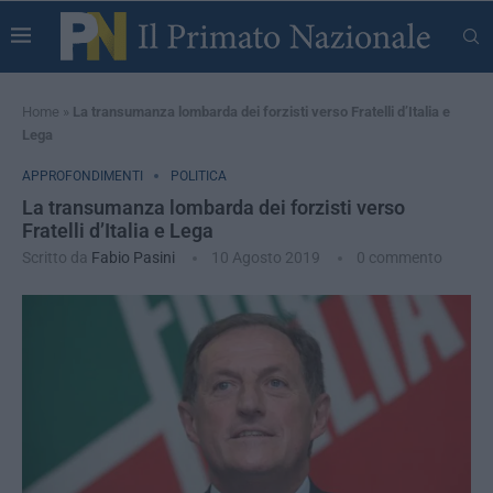
Home
»
La transumanza lombarda dei forzisti verso Fratelli d’Italia e
Lega
APPROFONDIMENTI
POLITICA
La transumanza lombarda dei forzisti verso
Fratelli d’Italia e Lega
Scritto da
Fabio Pasini
10 Agosto 2019
0 commento