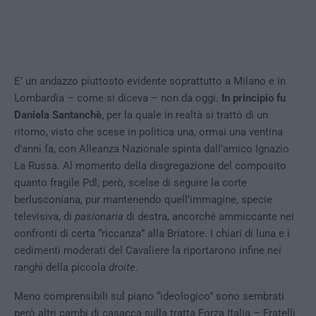
E’ un andazzo piuttosto evidente soprattutto a Milano e in
Lombardia – come si diceva – non da oggi.
In principio fu
Daniela Santanchè
, per la quale in realtà si trattò di un
ritorno, visto che scese in politica una, ormai una ventina
d’anni fa, con Alleanza Nazionale spinta dall’amico Ignazio
La Russa. Al momento della disgregazione del composito
quanto fragile Pdl, però, scelse di seguire la corte
berlusconiana, pur mantenendo quell’immagine, specie
televisiva, di
pasionaria
di destra, ancorché ammiccante nei
confronti di certa “riccanza” alla Briatore. I chiari di luna e i
cedimenti moderati del Cavaliere la riportarono infine nei
ranghi della piccola
droite
.
Meno comprensibili sul piano “ideologico” sono sembrati
però altri cambi di casacca sulla tratta Forza Italia – Fratelli