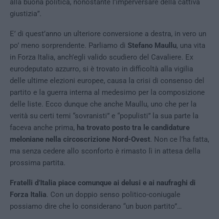
alla buona politica, nonostante l’imperversare della cattiva
giustizia”.
E’ di quest’anno un ulteriore conversione a destra, in vero un
po’ meno sorprendente. Parliamo di
Stefano Maullu
, una vita
in Forza Italia, anch’egli valido scudiero del Cavaliere. Ex
eurodeputato azzurro, si è trovato in difficoltà alla vigilia
delle ultime elezioni europee, causa la crisi di consenso del
partito e la guerra interna al medesimo per la composizione
delle liste. Ecco dunque che anche Maullu, uno che per la
verità su certi temi “sovranisti” e “populisti” la sua parte la
faceva anche prima,
ha trovato posto tra le candidature
meloniane nella circoscrizione Nord-Ovest
. Non ce l’ha fatta,
ma senza cedere allo sconforto è rimasto lì in attesa della
prossima partita.
Fratelli d’Italia piace comunque ai delusi e ai naufraghi di
Forza Italia
. Con un doppio senso politico-coniugale
possiamo dire che lo considerano “un buon partito”…