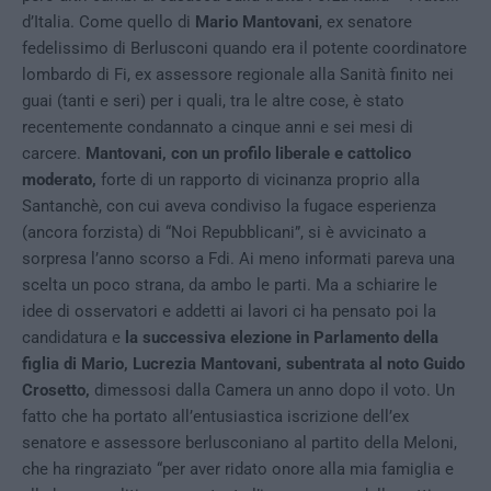
d’Italia. Come quello di
Mario Mantovani
, ex senatore
fedelissimo di Berlusconi quando era il potente coordinatore
lombardo di Fi, ex assessore regionale alla Sanità finito nei
guai (tanti e seri) per i quali, tra le altre cose, è stato
recentemente condannato a cinque anni e sei mesi di
carcere.
Mantovani, con un profilo liberale e cattolico
moderato,
forte di un rapporto di vicinanza proprio alla
Santanchè, con cui aveva condiviso la fugace esperienza
(ancora forzista) di “Noi Repubblicani”, si è avvicinato a
sorpresa l’anno scorso a Fdi. Ai meno informati pareva una
scelta un poco strana, da ambo le parti. Ma a schiarire le
idee di osservatori e addetti ai lavori ci ha pensato poi la
candidatura e
la successiva elezione in Parlamento della
figlia di Mario, Lucrezia Mantovani, subentrata al noto Guido
Crosetto,
dimessosi dalla Camera un anno dopo il voto. Un
fatto che ha portato all’entusiastica iscrizione dell’ex
senatore e assessore berlusconiano al partito della Meloni,
che ha ringraziato “per aver ridato onore alla mia famiglia e