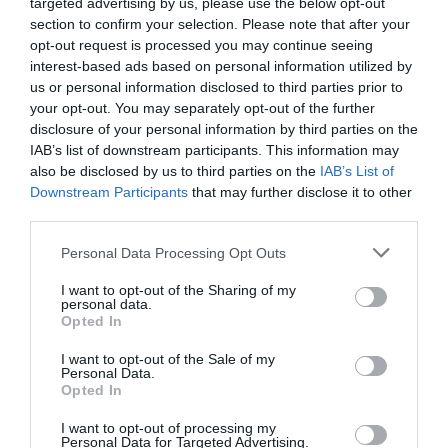
targeted advertising by us, please use the below opt-out
section to confirm your selection. Please note that after your
opt-out request is processed you may continue seeing
Bonaccini e il mito delle barricate di Parma: quando
interest-based ads based on personal information utilized by
l’antifascismo copia il fascismo
us or personal information disclosed to third parties prior to
6 Agosto 2026
your opt-out. You may separately opt-out of the further
disclosure of your personal information by third parties on the
IAB’s list of downstream participants. This information may
also be disclosed by us to third parties on the
IAB’s List of
Downstream Participants
that may further disclose it to other
third parties.
Please note that this website/app uses one or more Google
Personal Data Processing Opt Outs
services and may gather and store information including but
not limited to your visit or usage behaviour. You may click to
I want to opt-out of the Sharing of my
personal data.
grant or deny consent to Google and its third-party tags to
Opted In
use your data for below specified purposes in below Google
consent section.
I want to opt-out of the Sale of my
Personal Data.
Opted In
Remigrazione, il Copasir riconosce all’antifascismo il
I want to opt-out of processing my
Personal Data for Targeted Advertising.
veto del disordine