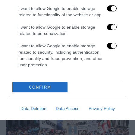
I want to allow Google to enable storage
related to functionality of the website or app.
I want to allow Google to enable storage
related to personalization.
I want to allow Google to enable storage
related to security, including authentication
functionality and fraud prevention, and other
user protection.
La sinistra è così serva delle toghe da odiare persino il
CONFIRM
ricordo di Enzo...
5 Agosto 2026
Data Deletion
Data Access
Privacy Policy