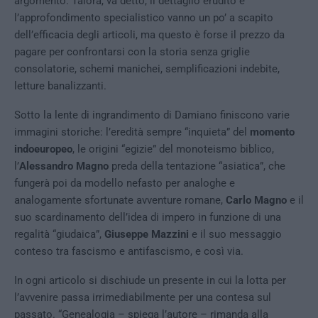
argomento. Talora, va detto, il dettaglio erudito e
l’approfondimento specialistico vanno un po’ a scapito
dell’efficacia degli articoli, ma questo è forse il prezzo da
pagare per confrontarsi con la storia senza griglie
consolatorie, schemi manichei, semplificazioni indebite,
letture banalizzanti.
Sotto la lente di ingrandimento di Damiano finiscono varie
immagini storiche: l’eredità sempre “inquieta” del
momento
indoeuropeo
, le origini “egizie” del monoteismo biblico,
l’
Alessandro Magno
preda della tentazione “asiatica”, che
fungerà poi da modello nefasto per analoghe e
analogamente sfortunate avventure romane,
Carlo Magno
e il
suo scardinamento dell’idea di impero in funzione di una
regalità “giudaica”,
Giuseppe Mazzini
e il suo messaggio
conteso tra fascismo e antifascismo, e così via.
In ogni articolo si dischiude un presente in cui la lotta per
l’avvenire passa irrimediabilmente per una contesa sul
passato. “Genealogia – spiega l’autore – rimanda alla