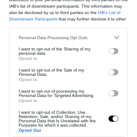
IAB’s list of downstream participants. This information may
also be disclosed by us to third parties on the
IAB’s List of
Downstream Participants
that may further disclose it to other
third parties.
Bonaccini e il mito delle barricate di Parma: quando
Please note that this website/app uses one or more Google
Personal Data Processing Opt Outs
l’antifascismo copia il fascismo
services and may gather and store information including but
not limited to your visit or usage behaviour. You may click to
I want to opt-out of the Sharing of my
6 Agosto 2026
personal data.
grant or deny consent to Google and its third-party tags to
Opted In
use your data for below specified purposes in below Google
consent section.
I want to opt-out of the Sale of my
Personal Data.
Opted In
I want to opt-out of processing my
Personal Data for Targeted Advertising.
Opted In
I want to opt-out of Collection, Use,
Retention, Sale, and/or Sharing of my
Personal Data that Is Unrelated with the
Purposes for which it was collected.
Opted Out