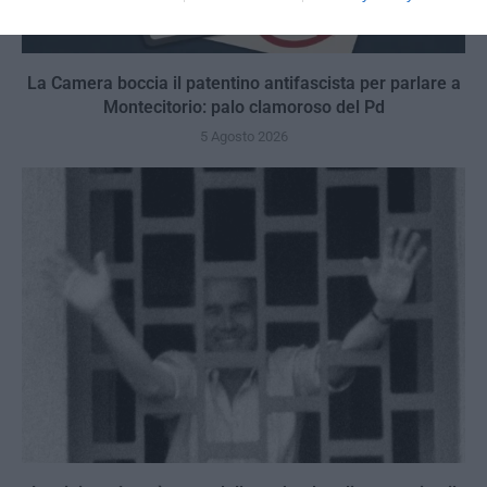
La Camera boccia il patentino antifascista per parlare a
Montecitorio: palo clamoroso del Pd
5 Agosto 2026