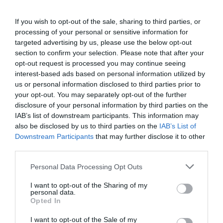
terribilmente polemico. Ma giura di avere anche dei difetti.
If you wish to opt-out of the sale, sharing to third parties, or
Crede nel destino storico d’Italia.
processing of your personal or sensitive information for
targeted advertising by us, please use the below opt-out
section to confirm your selection. Please note that after your
opt-out request is processed you may continue seeing
previous post
interest-based ads based on personal information utilized by
“Difendiamo i confini dai clandestini”: Salvini vola da Orban
us or personal information disclosed to third parties prior to
(Video)
your opt-out. You may separately opt-out of the further
disclosure of your personal information by third parties on the
next post
IAB’s list of downstream participants. This information may
“In Grecia 700 bambini morti per la crisi. Ma decisi di non
also be disclosed by us to third parties on the
IAB’s List of
parlarne”. La confessione choc di Fubini
Downstream Participants
that may further disclose it to other
third parties.
YOU MAY ALSO LIKE
Please note that this website/app uses one or more Google
Personal Data Processing Opt Outs
services and may gather and store information including but
not limited to your visit or usage behaviour. You may click to
I want to opt-out of the Sharing of my
personal data.
grant or deny consent to Google and its third-party tags to
Opted In
use your data for below specified purposes in below Google
consent section.
I want to opt-out of the Sale of my