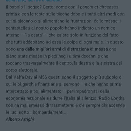
Il popolo li segue? Certo: come con il
panem et circenses
prima e con le teste sulle picche dopo e i tanti altri modi con
cui si placano o si alimentano le frustrazioni delle masse, i
pentastellati al nostro popolo hanno indicato un nemico
interno – “la casta” – che esiste solo in funzione del fatto
che tutti addebitano ad essa le colpe di ogni male. In questo
sono
una delle migliori armi di distrazione di massa
che
siano state messe in piedi negli ultimi decenni e che
toccano trasversalmente il centro, la destra e la sinistra del
corpo elettorale.
Dal Vaffa Day al M5S questi sono il soggetto più subdolo di
cui le oligarchie finanziarie si servono – e che hanno prima
intercettato e poi alimentato – per impadronirsi della
economia nazionale e ridurre l’Italia al silenzio. Radio Londra
non ha mai smesso di trasmettere: e c’è sempre chi accende
le luci sotto i bombardamenti…
Alberto Arrighi