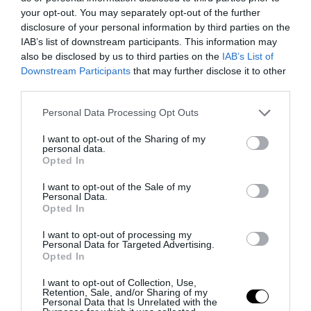
your opt-out. You may separately opt-out of the further
disclosure of your personal information by third parties on the
Addio a Francesco Guccini: stronzo, poeta e buffone di
IAB’s list of downstream participants. This information may
corte
also be disclosed by us to third parties on the
IAB’s List of
7 Agosto 2026
Downstream Participants
that may further disclose it to other
third parties.
Please note that this website/app uses one or more Google
Personal Data Processing Opt Outs
services and may gather and store information including but
not limited to your visit or usage behaviour. You may click to
I want to opt-out of the Sharing of my
personal data.
grant or deny consent to Google and its third-party tags to
Opted In
use your data for below specified purposes in below Google
consent section.
I want to opt-out of the Sale of my
Personal Data.
Opted In
I want to opt-out of processing my
Personal Data for Targeted Advertising.
Opted In
I want to opt-out of Collection, Use,
Retention, Sale, and/or Sharing of my
Bonaccini e il mito delle barricate di Parma: quando
Personal Data that Is Unrelated with the