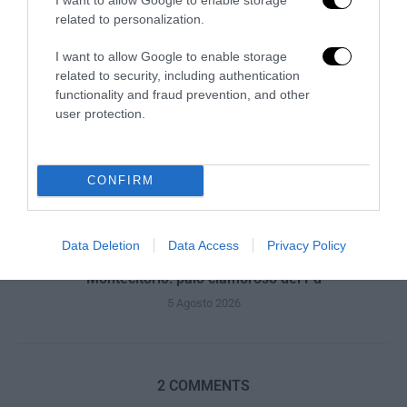
related to personalization.
I want to allow Google to enable storage
related to security, including authentication
functionality and fraud prevention, and other
user protection.
CONFIRM
Data Deletion
Data Access
Privacy Policy
La Camera boccia il patentino antifascista per parlare a
Montecitorio: palo clamoroso del Pd
5 Agosto 2026
2 COMMENTS