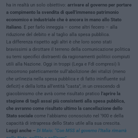
ha in realtà un solo obiettivo:
arrivare al governo per portare
a compimento la svendita di quell’immenso patrimonio
economico e industriale che è ancora in mano allo Stato
italiano
. E per f
arlo inneggia – come altri fecero – alla
riduzione del debito e al taglio alla spesa pubblica.
La differenza rispetto agli altri è che loro sono stati
bravissimi a dirottare il terreno della comunicazione politica
su temi specifici distraenti da ragionamenti politici compiuti
utili alla Nazione. Oggi in troppi (Lega e FdI compresi) li
rincorrono pateticamente sull’abolizione dei vitalizi (meno
che un’inezia nella spesa pubblica e di fatto ininfluente sul
deficit) e della lotta all’entità “casta”, in un crescendo di
giacobinismo che avrà come risultato pratico
l’aprire la
stagione di tagli assai più consistenti alla spesa pubblica,
che avranno come risultato ultimo la cancellazione dello
Stato sociale
come l’abbiamo conosciuto nel ‘900 e della
capacità di intrapresa dello Stato utile alla sua crescita.
Leggi anche –
Di Maio: “Con M5S al governo l’Italia rimarrà
nella Nato, nell’Ue e nell’euro”