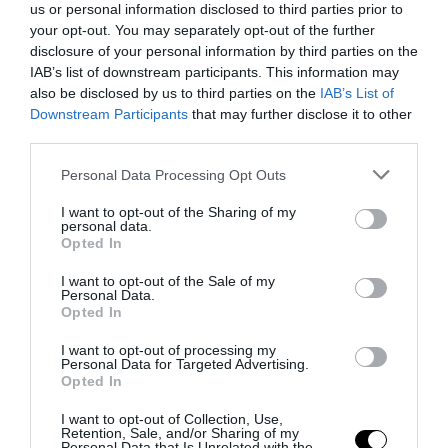
us or personal information disclosed to third parties prior to
your opt-out. You may separately opt-out of the further
disclosure of your personal information by third parties on the
IAB’s list of downstream participants. This information may
also be disclosed by us to third parties on the
IAB’s List of
Downstream Participants
that may further disclose it to other
third parties.
Please note that this website/app uses one or more Google
Personal Data Processing Opt Outs
services and may gather and store information including but
Remigrazione, il Copasir riconosce all’antifascismo il
not limited to your visit or usage behaviour. You may click to
I want to opt-out of the Sharing of my
veto del disordine
personal data.
grant or deny consent to Google and its third-party tags to
Opted In
6 Agosto 2026
use your data for below specified purposes in below Google
consent section.
I want to opt-out of the Sale of my
Personal Data.
Opted In
I want to opt-out of processing my
Personal Data for Targeted Advertising.
Opted In
I want to opt-out of Collection, Use,
Retention, Sale, and/or Sharing of my
Personal Data that Is Unrelated with the