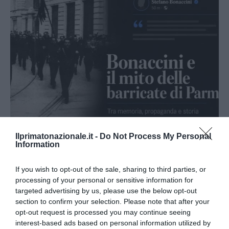
Ilprimatonazionale.it -
Do Not Process My Personal
Bonaccini e il mito delle barricate di Parma: quando
Information
l’antifascismo copia il fascismo
6 Agosto 2026
If you wish to opt-out of the sale, sharing to third parties, or
processing of your personal or sensitive information for
targeted advertising by us, please use the below opt-out
section to confirm your selection. Please note that after your
opt-out request is processed you may continue seeing
interest-based ads based on personal information utilized by