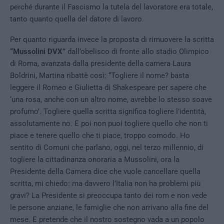
perché durante il Fascismo la tutela del lavoratore era totale,
tanto quanto quella del datore di lavoro.
Per quanto riguarda invece la proposta di rimuovere la scritta
“Mussolini DVX”
dall’obelisco di fronte allo stadio Olimpico
di Roma, avanzata dalla presidente della camera Laura
Boldrini, Martina ribattè così: “Togliere il nome? basta
leggere il Romeo e Giulietta di Shakespeare per sapere che
‘una rosa, anche con un altro nome, avrebbe lo stesso soave
profumo’. Togliere quella scritta significa togliere l’identità,
assolutamente no. E poi non puoi togliere quello che non ti
piace e tenere quello che ti piace, troppo comodo. Ho
sentito di Comuni che parlano, oggi, nel terzo millennio, di
togliere la cittadinanza onoraria a Mussolini, ora la
Presidente della Camera dice che vuole cancellare quella
scritta, mi chiedo: ma davvero l’Italia non ha problemi più
gravi? La Presidente si preoccupa tanto dei rom e non vede
le persone anziane, le famiglie che non arrivano alla fine del
mese. E pretende che il nostro sostegno vada a un popolo