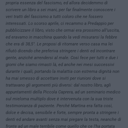
propria essenza del fascismo, ed allora decidemmo di
scrivere un libro a sei mani, per far finalmente conoscere i
veri tratti del fascismo a tutti coloro che ne fossero
interessati. Lo scorso aprile, ci recammo a Predappio per
pubblicizzare il libro, visto che ormai era prossimo all’uscita,
ed eravamo in macchina quando la vedi misurarsi la febbre
che era di 38,5°. Le proposi di ritornare verso casa ma lei
rifiutò dicendo che preferiva stringere i denti ed incontrare
gente, anziché arrendersi al male. Così fece per tutti e due i
giorni che siamo rimasti là, ed anche nei mesi successivi
durante i quali, portando la malattia con estrema dignità non
ha mai smesso di accettare inviti per riunioni dove si
trattavano gli argomenti più diversi: dal nostro libro, agli
appuntamenti della Piccola Caprera, ad un seminario medico
sul mieloma multiplo dove è intervenuta con la sua triste
testimonianza di paziente. Perché Martina era fatta così,
dolce e decisa, sensibile e forte, sempre pronta a stringere i
denti ed andare avanti senza mai piegare la testa, neanche di
fronte ad un male terribile come quello che ce l’ha portata