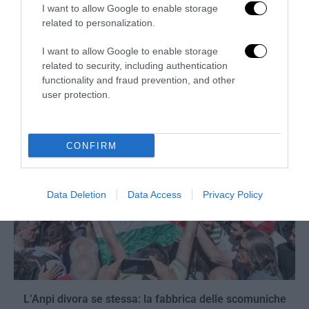
I want to allow Google to enable storage
related to personalization.
La sinistra è così serva delle toghe da odiare persino il
I want to allow Google to enable storage
ricordo di Enzo...
related to security, including authentication
5 Agosto 2026
functionality and fraud prevention, and other
user protection.
CONFIRM
Data Deletion
Data Access
Privacy Policy
L’Anpi divora se stessa: la fabbrica delle scomuniche