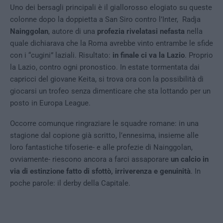
Uno dei bersagli principali è il giallorosso elogiato su queste
colonne dopo la doppietta a San Siro contro l’Inter, Radja
Nainggolan
, autore di una
profezia rivelatasi nefasta
nella
quale dichiarava che la Roma avrebbe vinto entrambe le sfide
con i “cugini” laziali. Risultato:
in finale ci va la Lazio
. Proprio
la Lazio, contro ogni pronostico. In estate tormentata dai
capricci del giovane Keita, si trova ora con la possibilità di
giocarsi un trofeo senza dimenticare che sta lottando per un
posto in Europa League.
Occorre comunque ringraziare le squadre romane: in una
stagione dal copione già scritto, l’ennesima, insieme alle
loro fantastiche tifoserie- e alle profezie di Nainggolan,
ovviamente- riescono ancora a farci assaporare
un calcio in
via di estinzione fatto di sfottò, irriverenza e genuinità
. In
poche parole: il derby della Capitale.