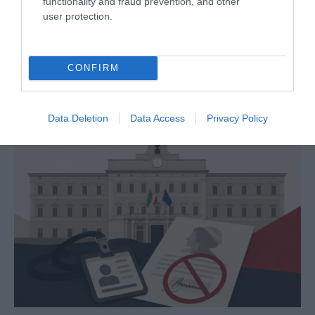
functionality and fraud prevention, and other
user protection.
Remigrazione, il Copasir riconosce all’antifascismo il
CONFIRM
veto del disordine
6 Agosto 2026
Data Deletion
Data Access
Privacy Policy