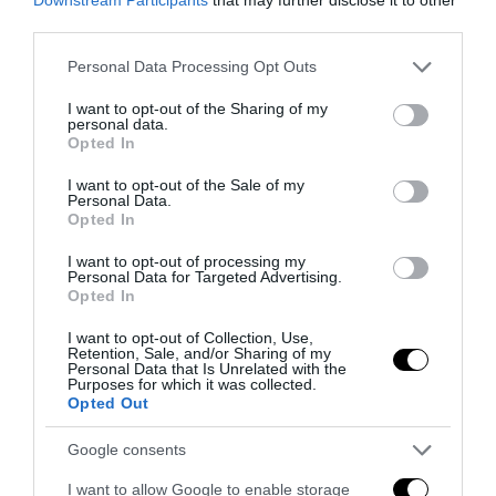
third parties.
Please note that this website/app uses one or more Google
Personal Data Processing Opt Outs
services and may gather and store information including but
not limited to your visit or usage behaviour. You may click to
I want to opt-out of the Sharing of my
personal data.
grant or deny consent to Google and its third-party tags to
Opted In
use your data for below specified purposes in below Google
consent section.
I want to opt-out of the Sale of my
Personal Data.
Opted In
Addio a Francesco Guccini: stronzo, poeta e buffone di
I want to opt-out of processing my
Personal Data for Targeted Advertising.
corte
Opted In
7 Agosto 2026
I want to opt-out of Collection, Use,
Retention, Sale, and/or Sharing of my
Personal Data that Is Unrelated with the
Purposes for which it was collected.
Opted Out
Google consents
I want to allow Google to enable storage