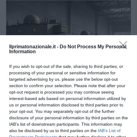
Ilprimatonazionale.it -
Do Not Process My Personal
Information
If you wish to opt-out of the sale, sharing to third parties, or
processing of your personal or sensitive information for
targeted advertising by us, please use the below opt-out
section to confirm your selection. Please note that after your
Tekne agli americani: il Golden Power è l’ultima trincea
opt-out request is processed you may continue seeing
di uno Stato senza politica...
interest-based ads based on personal information utilized by
us or personal information disclosed to third parties prior to
7 Agosto 2026
your opt-out. You may separately opt-out of the further
disclosure of your personal information by third parties on the
IAB’s list of downstream participants. This information may
also be disclosed by us to third parties on the
IAB’s List of
Downstream Participants
that may further disclose it to other