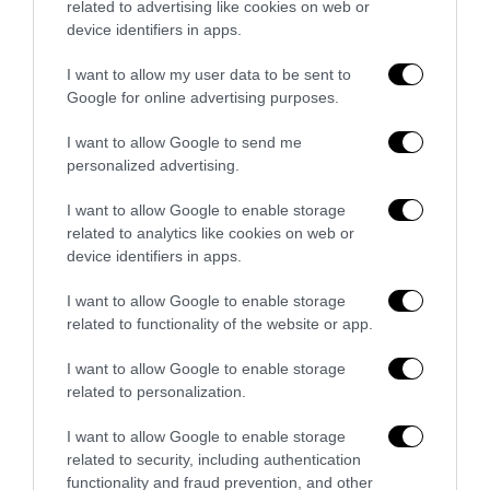
related to advertising like cookies on web or
device identifiers in apps.
GUIDO
REPLY
25 Febbraio 2016 - 7:36
I want to allow my user data to be sent to
Google for online advertising purposes.
Anche essere semplicemente contro è una forma di
conformismo piuttosto diffusa. Scrivi questo articolo
I want to allow Google to send me
partendo dalla foto. Se la maestra fosse stata la una signora
personalized advertising.
composta sulla sessantina probabilmente non starei
commentando nulla, invece bastano i capelli viola non solo
I want to allow Google to enable storage
per giudicare la notizia ma addirittura per descrivere il
related to analytics like cookies on web or
device identifiers in apps.
presente e il futuro di una generazione.
Questo è conformismo verso un certo modo di pensare. Dire
I want to allow Google to enable storage
che tutto è sbagliato perchè non è in uno schema definito o
related to functionality of the website or app.
semplicemente nel tuo schema. In altri termini, questo
articolo volendo dare una visione diversa di una vicenda
I want to allow Google to enable storage
insignificante come una parola, spara sentenze senza
related to personalization.
fondamento e assolutamente generaliste come questa (es.
I want to allow Google to enable storage
“il diffondersi di queste bizzarrie pedagogiche va di pari
related to security, including authentication
passo con l’avanzata del conformismo nelle nuove
functionality and fraud prevention, and other