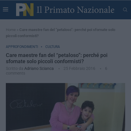
Home
»
Care maestre fan del “petaloso”: perché poi sfornate solo
piccoli conformisti?
APPROFONDIMENTI
CULTURA
Care maestre fan del “petaloso”: perché poi
sfornate solo piccoli conformisti?
Scritto da
Adriano Scianca
25 Febbraio 2016
6
comments