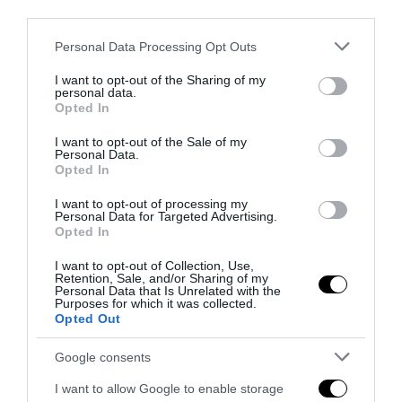
third parties.
Please note that this website/app uses one or more Google
Personal Data Processing Opt Outs
services and may gather and store information including but
not limited to your visit or usage behaviour. You may click to
I want to opt-out of the Sharing of my
personal data.
grant or deny consent to Google and its third-party tags to
Opted In
use your data for below specified purposes in below Google
consent section.
I want to opt-out of the Sale of my
Personal Data.
Opted In
I want to opt-out of processing my
Personal Data for Targeted Advertising.
Opted In
«Spin Time non è CasaPound»: la santa occupazione
I want to opt-out of Collection, Use,
rossa che fa politica, vende e...
Retention, Sale, and/or Sharing of my
Personal Data that Is Unrelated with the
Purposes for which it was collected.
4 Agosto 2026
Opted Out
Google consents
6 COMMENTS
I want to allow Google to enable storage