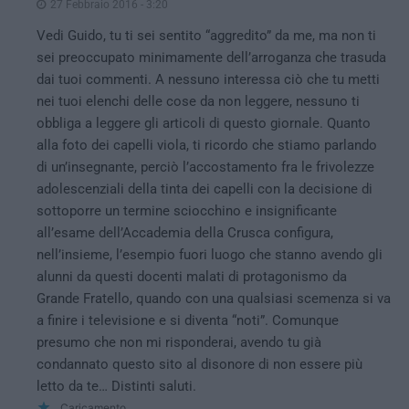
27 Febbraio 2016 - 3:20
Vedi Guido, tu ti sei sentito “aggredito” da me, ma non ti
sei preoccupato minimamente dell’arroganza che trasuda
dai tuoi commenti. A nessuno interessa ciò che tu metti
nei tuoi elenchi delle cose da non leggere, nessuno ti
obbliga a leggere gli articoli di questo giornale. Quanto
alla foto dei capelli viola, ti ricordo che stiamo parlando
di un’insegnante, perciò l’accostamento fra le frivolezze
adolescenziali della tinta dei capelli con la decisione di
sottoporre un termine sciocchino e insignificante
all’esame dell’Accademia della Crusca configura,
nell’insieme, l’esempio fuori luogo che stanno avendo gli
alunni da questi docenti malati di protagonismo da
Grande Fratello, quando con una qualsiasi scemenza si va
a finire i televisione e si diventa “noti”. Comunque
presumo che non mi risponderai, avendo tu già
condannato questo sito al disonore di non essere più
letto da te… Distinti saluti.
Caricamento...