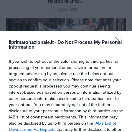
ricordo di Enzo...
5 Agosto 2026
Ilprimatonazionale.it -
Do Not Process My Personal
Information
If you wish to opt-out of the sale, sharing to third parties, or
processing of your personal or sensitive information for
targeted advertising by us, please use the below opt-out
section to confirm your selection. Please note that after your
opt-out request is processed you may continue seeing
interest-based ads based on personal information utilized by
us or personal information disclosed to third parties prior to
your opt-out. You may separately opt-out of the further
L’Anpi divora se stessa: la fabbrica delle scomuniche
disclosure of your personal information by third parties on the
esplode su Israele
IAB’s list of downstream participants. This information may
5 Agosto 2026
also be disclosed by us to third parties on the
IAB’s List of
Downstream Participants
that may further disclose it to other