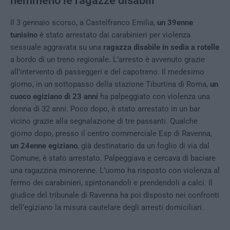
nemmeno le ragazze disabili
Il 3 gennaio scorso, a Castelfranco Emilia,
un 39enne
tunisino
è stato arrestato dai carabinieri per violenza
sessuale aggravata su una
ragazza disabile in sedia a rotelle
a bordo di un treno regionale. L’arresto è avvenuto grazie
all’intervento di passeggeri e del capotreno. Il medesimo
giorno, in un sottopasso della stazione Tiburtina di Roma,
un
cuoco egiziano di 23 anni
ha palpeggiato con violenza una
donna di 32 anni. Poco dopo, è stato arrestato in un bar
vicino grazie alla segnalazione di tre passanti. Qualche
giorno dopo, presso il centro commerciale Esp di Ravenna,
un 24enne egiziano
, già destinatario da un foglio di via dal
Comune, è stato arrestato. Palpeggiava e cercava di baciare
una ragazzina minorenne. L’uomo ha risposto con violenza al
fermo dei carabinieri, spintonandoli e prendendoli a calci. Il
giudice del tribunale di Ravenna ha poi disposto nei confronti
dell’egiziano la misura cautelare degli arresti domiciliari.