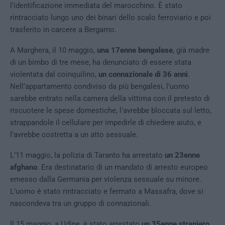
l’identificazione immediata del marocchino. È stato
rintracciato lungo uno dei binari dello scalo ferroviario e poi
trasferito in carcere a Bergamo.
A Marghera, il 10 maggio,
una 17enne bengalese
, già madre
di un bimbo di tre mese, ha denunciato di essere stata
violentata dal coinquilino,
un connazionale di 36 anni
.
Nell’appartamento condiviso da più bengalesi, l’uomo
sarebbe entrato nella camera della vittima con il pretesto di
riscuotere le spese domestiche, l’avrebbe bloccata sul letto,
strappandole il cellulare per impedirle di chiedere aiuto, e
l’avrebbe costretta a un atto sessuale.
L’11 maggio, la polizia di Taranto ha arrestato
un 23enne
afghano
. Era destinatario di un mandato di arresto europeo
emesso dalla Germania per violenza sessuale su minore.
L’uomo è stato rintracciato e fermato a Massafra, dove si
nascondeva tra un gruppo di connazionali.
Il 15 maggio, a Udine, è stato arrestato
un 35enne straniero