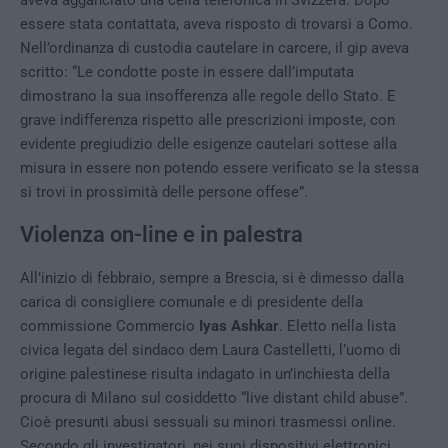
aveva agganciato una cella telefonica in Svizzera. Dopo
essere stata contattata, aveva risposto di trovarsi a Como.
Nell’ordinanza di custodia cautelare in carcere, il gip aveva
scritto: “Le condotte poste in essere dall’imputata
dimostrano la sua insofferenza alle regole dello Stato. E
grave indifferenza rispetto alle prescrizioni imposte, con
evidente pregiudizio delle esigenze cautelari sottese alla
misura in essere non potendo essere verificato se la stessa
si trovi in prossimità delle persone offese”.
Violenza on-line e in palestra
All’inizio di febbraio, sempre a Brescia, si è dimesso dalla
carica di consigliere comunale e di presidente della
commissione Commercio
Iyas Ashkar
. Eletto nella lista
civica legata del sindaco dem Laura Castelletti, l’uomo di
origine palestinese risulta indagato in un’inchiesta della
procura di Milano sul cosiddetto “live distant child abuse”.
Cioè presunti abusi sessuali su minori trasmessi online.
Secondo gli investigatori, nei suoi dispositivi elettronici,