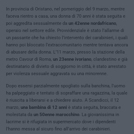
In provincia di Oristano, nel pomeriggio del 9 marzo, mentre
faceva rientro a casa, una donna di 70 anni è stata seguita e
poi aggredita sessualmente da
un 42enne nordafricano
,
operaio nel settore edile. Provvidenziale è stato l’allarme di
un passante che ha chiesto l’intervento dei carabinieri, i quali
hanno poi bloccato l’extracomunitario mentre tentava ancora
di abusare della donna. L’11 marzo, presso la stazione della
metro Cavour di Roma,
un 23enne ivoriano
, clandestino e già
destinatario di divieto di soggiorno in città, è stato arrestato
per violenza sessuale aggravata su una minorenne.
Dopo essersi parzialmente spogliato sulla banchina, l’uomo
ha palpeggiato e tentato di sopraffare una ragazzina, la quale
è riuscita a liberarsi e a chiedere aiuto. A Scandicci, il 12
marzo,
una bambina di 12 anni
è stata seguita, braccata e
molestata da
un 50enne marocchino
. La giovanissima in
lacrime si è rifugiata in supermercato dove i dipendenti
l’hanno messa al sicuro fino all’arrivo dei carabinieri.