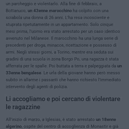
un parcheggio e violentarlo. Alla fine di febbraio, a
Bottanuco,
un 43enne marocchino
ha colpito con una
sciabola una donna di 26 anni. L’ha resa incosciente e
stuprata ripetutamente in un appartamento. Solo cinque
mesi prima, l’uomo era stato arrestato per un caso identico
avvenuto nel Milanese. Il marocchino ha una lunga serie di
precedenti per droga, minacce, ricettazione e possesso di
armi. Negli stessi giorni, a Torino, mentre era seduta sui
gradini di una scuola in zona Borgo Po, una ragazza è stata
afferrata per le spalle. Poi buttata a terra e palpeggiata da
un
33enne bengalese
. Le urla della giovane hanno però messo
subito in allarme i passanti che hanno richiesto l’immediato
intervento degli agenti di polizia.
Li accogliamo e poi cercano di violentare
le ragazzine
All’inizio di marzo, a Iglesias, è stato arrestato
un 18enne
algerino
, ospite del centro di accoglienza di Monastir e già