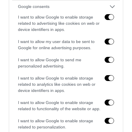
costringeva l’altra a guardare e subire palpeggiamenti contro
Google consents
la sua volontà.
I want to allow Google to enable storage
related to advertising like cookies on web or
Personaggi già noti alle Forze dell’Ordine
device identifiers in apps.
A Perugia, alla fine di aprile,
un 31enne albanese
ha
I want to allow my user data to be sent to
avvicinato una ragazzina minorenne nei pressi di un
Google for online advertising purposes.
supermercato e, dopo averle destinato frasi offensive e
I want to allow Google to send me
minacciose, sarebbe riuscito a palpeggiarla prima che la
personalized advertising.
giovane riuscisse a fuggire e a chiedere aiuto. Il giorno
successivo, una studentessa universitaria sarebbe stata
I want to allow Google to enable storage
colpita dallo stesso uomo con uno schiaffo sul sedere
related to analytics like cookies on web or
mentre si recava a lezione. Nei giorni successivi, l’albanese
device identifiers in apps.
è stato arrestato e tradotto in carcere.
I want to allow Google to enable storage
Sempre alla fine di aprile, a Sesto Imolese,
un 32enne
related to functionality of the website or app.
pakistano
, clandestino e già noto alle Forze dell’ordine, è
I want to allow Google to enable storage
stato fermato per violenza sessuale, furto aggravato e
related to personalization.
lesioni personali. Ha contattato telefonicamente una 20enne