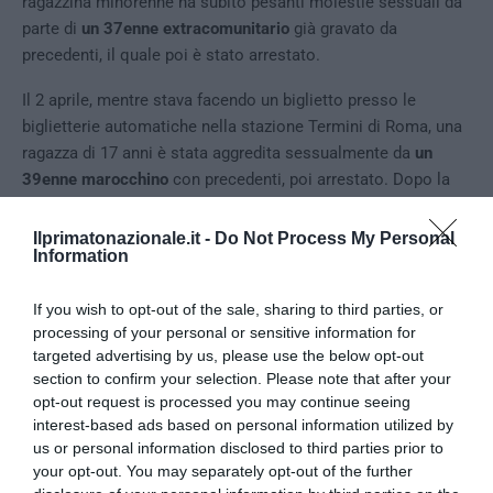
ragazzina minorenne ha subito pesanti molestie sessuali da
parte di
un 37enne extracomunitario
già gravato da
precedenti, il quale poi è stato arrestato.
Il 2 aprile, mentre stava facendo un biglietto presso le
biglietterie automatiche nella stazione Termini di Roma, una
ragazza di 17 anni è stata aggredita sessualmente da
un
39enne marocchino
con precedenti, poi arrestato. Dopo la
segnalazione alle Forze dell’ordine di un’amica preoccupata
per il lungo silenzio, una 44enne brasiliana è stata liberata da
Ilprimatonazionale.it -
Do Not Process My Personal
Information
un appartamento di Tolentino. Dopo essere stata ricattata
delle diffusione di immagini intime, la donna era stata
If you wish to opt-out of the sale, sharing to third parties, or
segregata in casa e violentata per cinque giorni da
un
processing of your personal or sensitive information for
39enne libico
.
targeted advertising by us, please use the below opt-out
section to confirm your selection. Please note that after your
Violenza sessuale, i casi di Firenze e
opt-out request is processed you may continue seeing
Milano
interest-based ads based on personal information utilized by
us or personal information disclosed to third parties prior to
A metà aprile, la polizia ferroviaria di Firenze ha arrestato
un
your opt-out. You may separately opt-out of the further
19enne marocchino
con l’accusa di violenza sessuale ai