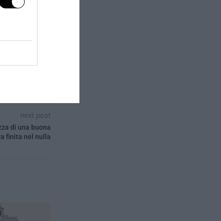
next post
ezza di una buona
va finita nel nulla