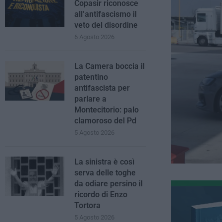
Copasir riconosce
all’antifascismo il
veto del disordine
6 Agosto 2026
La Camera boccia il
patentino
antifascista per
parlare a
Montecitorio: palo
clamoroso del Pd
5 Agosto 2026
La sinistra è così
serva delle toghe
da odiare persino il
ricordo di Enzo
Tortora
5 Agosto 2026