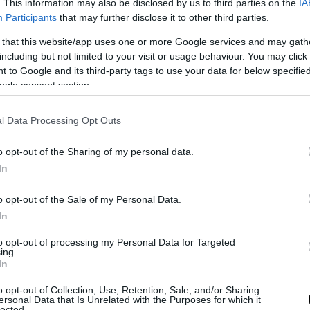
. This information may also be disclosed by us to third parties on the
IA
 Oltre quella che ha afflitto per tutto il 2022 l’Italia e l’Europa.
Participants
that may further disclose it to other third parties.
 that this website/app uses one or more Google services and may gath
including but not limited to your visit or usage behaviour. You may click 
 to Google and its third-party tags to use your data for below specifi
ogle consent section.
l Data Processing Opt Outs
o opt-out of the Sharing of my personal data.
In
o opt-out of the Sale of my Personal Data.
ntervenire”
In
to opt-out of processing my Personal Data for Targeted
tatori sardi affermano che “tale repentini aumenti, alle imprese del 
ing.
In
are
una crisi di liquidità
e metterle nella condizione di non riuscire a 
oblematiche che ricadrebbero su costi e tempi di consegna delle m
o opt-out of Collection, Use, Retention, Sale, and/or Sharing
ri economici. È quindi urgente intervenire a sostegno del comparto
ersonal Data that Is Unrelated with the Purposes for which it
lected.