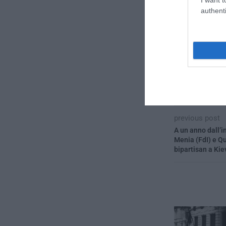
CONVIDIDI
authenti
previous post
A un anno dall’i
Menia (FdI) e Qu
bipartisan a Kie