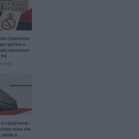
ia il patentino
 per parlare a
 palo clamoroso
l Pd
to 2026
n è CasaPound»:
azione rossa che
, vende e...