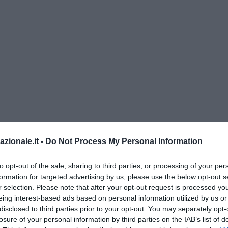
azionale.it -
Do Not Process My Personal Information
io, l’allarme di Confartigianato Trasporti
to opt-out of the sale, sharing to third parties, or processing of your per
ifestare disagio sono diverse associazioni dei traportatori, da Fai 
formation for targeted advertising by us, please use the below opt-out s
Sna Casartigiani, Lega delle Cooperative, Unitai, Confcooperative e A
r selection. Please note that after your opt-out request is processed y
di
Confartigianato Trasporti
, per la quale “la fine degli sconti sull’ac
eing interest-based ads based on personal information utilized by us or
incremento dei pedaggi autostradali nel 2023 potrebbero determina
disclosed to third parties prior to your opt-out. You may separately opt-
 pari a 10.300 euro per ogni veicolo pesante”. Il che si traduce, natu
losure of your personal information by third parties on the IAB’s list of