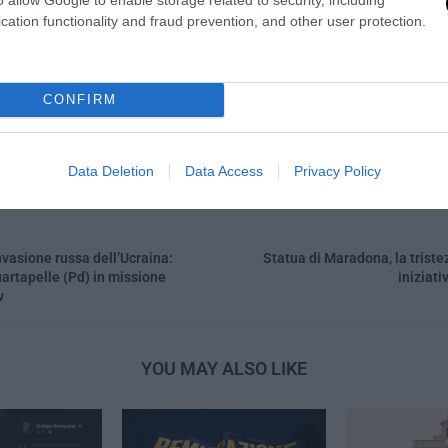
0
cation functionality and fraud prevention, and other user protection.
LA REDAZIONE
CONFIRM
Data Deletion
Data Access
Privacy Policy
nvasione russa dell’Ucraina:
Statua di Maradona, la trist
artapelle (Pd) in missione
iniziati
v
YOU MAY ALSO LIKE