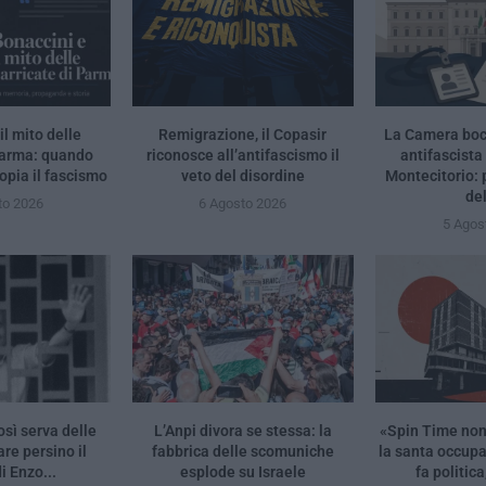
il mito delle
Remigrazione, il Copasir
La Camera bocc
Parma: quando
riconosce all’antifascismo il
antifascista
opia il fascismo
veto del disordine
Montecitorio:
de
to 2026
6 Agosto 2026
5 Agos
osì serva delle
L’Anpi divora se stessa: la
«Spin Time no
re persino il
fabbrica delle scomuniche
la santa occup
i Enzo...
esplode su Israele
fa politica