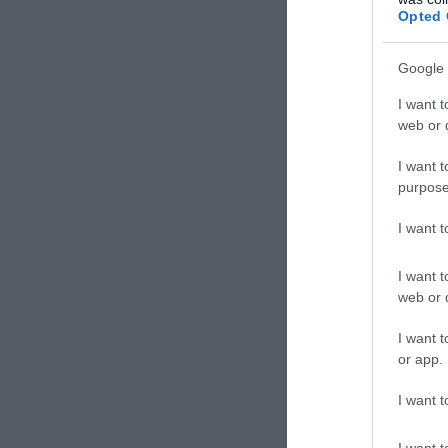
dell’autotraspo
Opted 
movimentazione 
stare dentro i c
Google 
Alberto Celletti
I want t
web or d
I want t
purpose
I want 
I want t
web or d
I want t
or app.
I want t
I want t