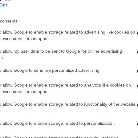
rto, con misure specifiche che diano sollievo ad un settore essenzia
Out
delle merci, dei beni alimentari e di prima necessità perché le az
osti”.
consents
o allow Google to enable storage related to advertising like cookies on
evice identifiers in apps.
o allow my user data to be sent to Google for online advertising
s.
to allow Google to send me personalized advertising.
o allow Google to enable storage related to analytics like cookies on
evice identifiers in apps.
o allow Google to enable storage related to functionality of the website
o allow Google to enable storage related to personalization.
o allow Google to enable storage related to security, including