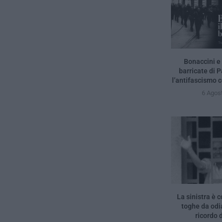
Bonaccini e 
barricate di 
l’antifascismo c
6 Agos
La sinistra è c
toghe da odia
ricordo d