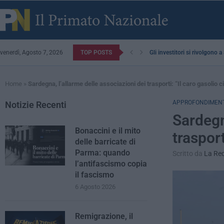
venerdì, Agosto 7, 2026
TOP POSTS
Gli investitori si rivolgono 
Home
»
Sardegna, l’allarme delle associazioni dei trasporti: “Il caro gasolio ci
APPROFONDIMENT
Notizie Recenti
Sardegn
Bonaccini e il mito
trasport
delle barricate di
Parma: quando
Scritto da
La Re
l’antifascismo copia
il fascismo
6 Agosto 2026
Remigrazione, il