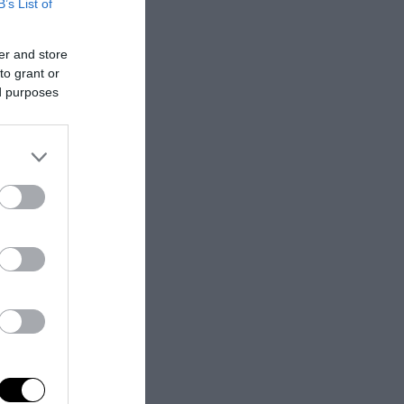
B’s List of
er and store
to grant or
ed purposes
settore
rispettare le
erci essenziali