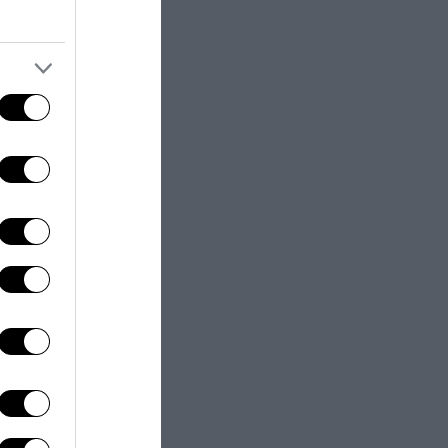
le per la
iende riescono a