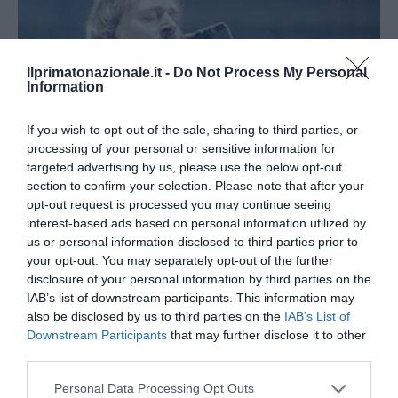
Ilprimatonazionale.it -
Do Not Process My Personal
Information
If you wish to opt-out of the sale, sharing to third parties, or
processing of your personal or sensitive information for
targeted advertising by us, please use the below opt-out
section to confirm your selection. Please note that after your
opt-out request is processed you may continue seeing
interest-based ads based on personal information utilized by
us or personal information disclosed to third parties prior to
Addio a Francesco Guccini: stronzo, poeta e buffone di
your opt-out. You may separately opt-out of the further
corte
disclosure of your personal information by third parties on the
IAB’s list of downstream participants. This information may
7 Agosto 2026
also be disclosed by us to third parties on the
IAB’s List of
Downstream Participants
that may further disclose it to other
third parties.
Please note that this website/app uses one or more Google
Personal Data Processing Opt Outs