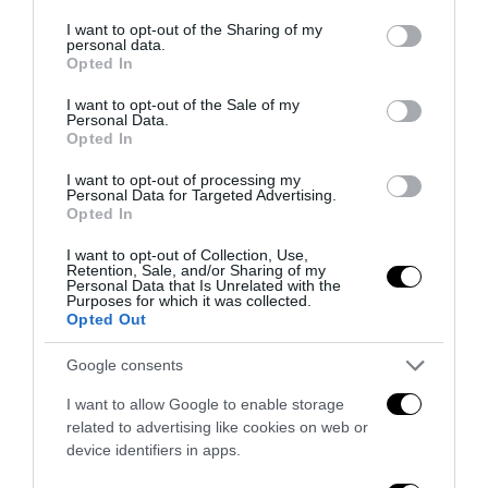
services and may gather and store information including but
not limited to your visit or usage behaviour. You may click to
I want to opt-out of the Sharing of my
personal data.
grant or deny consent to Google and its third-party tags to
Opted In
use your data for below specified purposes in below Google
consent section.
I want to opt-out of the Sale of my
Personal Data.
Opted In
I want to opt-out of processing my
Personal Data for Targeted Advertising.
Opted In
Bonaccini e il mito delle barricate di Parma: quando
I want to opt-out of Collection, Use,
l’antifascismo copia il fascismo
Retention, Sale, and/or Sharing of my
Personal Data that Is Unrelated with the
6 Agosto 2026
Purposes for which it was collected.
Opted Out
Google consents
I want to allow Google to enable storage
related to advertising like cookies on web or
device identifiers in apps.