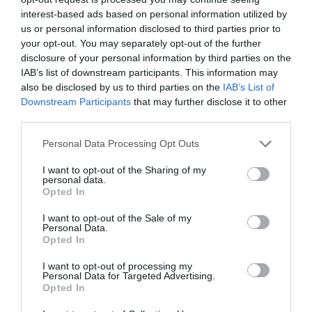
YOU MAY ALSO LIKE
interest-based ads based on personal information utilized by
us or personal information disclosed to third parties prior to
your opt-out. You may separately opt-out of the further
disclosure of your personal information by third parties on the
IAB’s list of downstream participants. This information may
also be disclosed by us to third parties on the
IAB’s List of
Downstream Participants
that may further disclose it to other
third parties.
Please note that this website/app uses one or more Google
Personal Data Processing Opt Outs
services and may gather and store information including but
not limited to your visit or usage behaviour. You may click to
I want to opt-out of the Sharing of my
personal data.
grant or deny consent to Google and its third-party tags to
Opted In
use your data for below specified purposes in below Google
consent section.
I want to opt-out of the Sale of my
Personal Data.
Italiani e salute: come impatta l’incontinenza urinaria
Opted In
sulle spese delle famiglie?
I want to opt-out of processing my
20 Febbraio 2024
Personal Data for Targeted Advertising.
Opted In