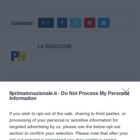
0
CONVIDIDI
LA REDAZIONE
previous post
Ilprimatonazionale.it -
Do Not Process My Personal
“Chi ha radici non teme il vento”: Gustave Thibon, il filosofo
Information
contadino
next post
If you wish to opt-out of the sale, sharing to third parties, or
Turismo esperienziale: alla ricerca del viaggio “autentico”
processing of your personal or sensitive information for
targeted advertising by us, please use the below opt-out
section to confirm your selection. Please note that after your
opt-out request is processed you may continue seeing