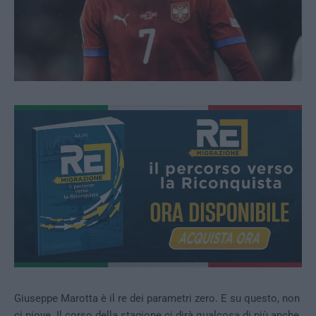
Giuseppe Marotta è il re dei parametri zero. E su questo, non
ci piove. Il corso della stagione ci dirà qualcosa di più anche