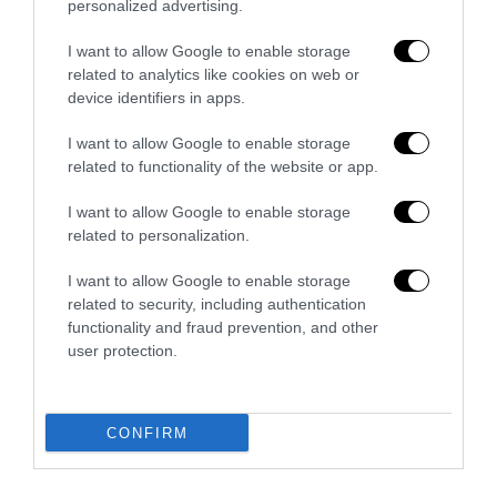
Senso del sacro, fiuto del gol: Mikel Merino e una
personalized advertising.
Spagna tornata alle origini
I want to allow Google to enable storage
14 Luglio 2026
related to analytics like cookies on web or
device identifiers in apps.
I want to allow Google to enable storage
related to functionality of the website or app.
I want to allow Google to enable storage
related to personalization.
I want to allow Google to enable storage
related to security, including authentication
functionality and fraud prevention, and other
user protection.
Trump e Infantino: oltre l’ultimo Mondiale dell’umanità
CONFIRM
9 Luglio 2026