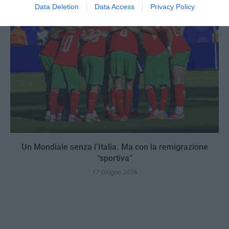
Data Deletion
Data Access
Privacy Policy
Un Mondiale senza l’Italia. Ma con la remigrazione
“sportiva”
17 Giugno 2026