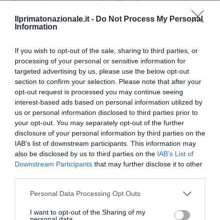
Ilprimatonazionale.it -
Do Not Process My Personal
Information
If you wish to opt-out of the sale, sharing to third parties, or
processing of your personal or sensitive information for
targeted advertising by us, please use the below opt-out
section to confirm your selection. Please note that after your
opt-out request is processed you may continue seeing
interest-based ads based on personal information utilized by
us or personal information disclosed to third parties prior to
your opt-out. You may separately opt-out of the further
Berlino 2006, una notte da campioni del mondo
disclosure of your personal information by third parties on the
IAB’s list of downstream participants. This information may
18 Luglio 2026
also be disclosed by us to third parties on the
IAB’s List of
Downstream Participants
that may further disclose it to other
third parties.
Please note that this website/app uses one or more Google
Personal Data Processing Opt Outs
services and may gather and store information including but
not limited to your visit or usage behaviour. You may click to
I want to opt-out of the Sharing of my
personal data.