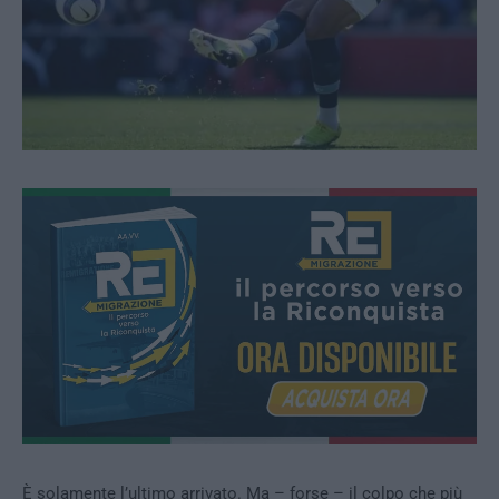
È solamente l’ultimo arrivato. Ma – forse – il colpo che più