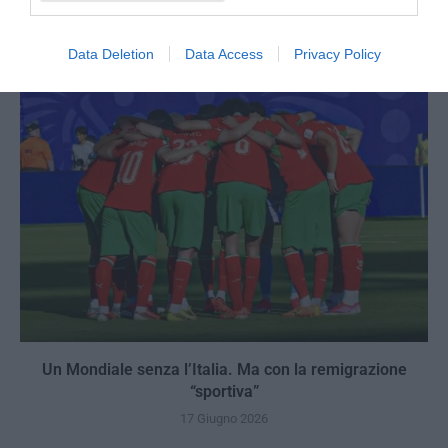
Trump e Infantino: oltre l’ultimo Mondiale dell’umanità
9 Luglio 2026
Data Deletion
Data Access
Privacy Policy
Un Mondiale senza l’Italia. Ma con la remigrazione
“sportiva”
17 Giugno 2026