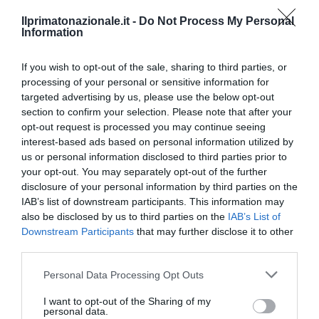
Ilprimatonazionale.it -
Do Not Process My Personal
Information
If you wish to opt-out of the sale, sharing to third parties, or
processing of your personal or sensitive information for
targeted advertising by us, please use the below opt-out
section to confirm your selection. Please note that after your
opt-out request is processed you may continue seeing
interest-based ads based on personal information utilized by
us or personal information disclosed to third parties prior to
your opt-out. You may separately opt-out of the further
Inghilterra-Argentina, molto più di una partita
disclosure of your personal information by third parties on the
15 Luglio 2026
IAB’s list of downstream participants. This information may
also be disclosed by us to third parties on the
IAB’s List of
Downstream Participants
that may further disclose it to other
third parties.
Please note that this website/app uses one or more Google
Personal Data Processing Opt Outs
services and may gather and store information including but
not limited to your visit or usage behaviour. You may click to
I want to opt-out of the Sharing of my
personal data.
grant or deny consent to Google and its third-party tags to