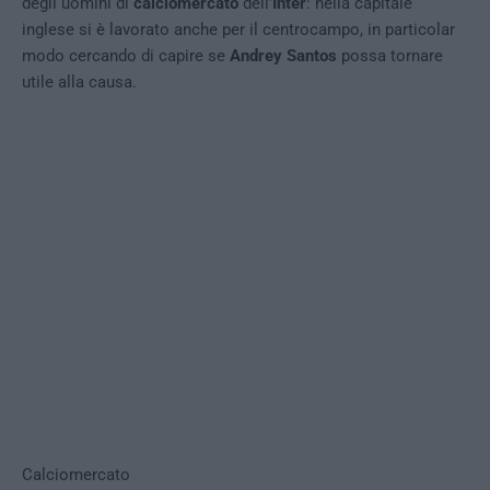
degli uomini di
calciomercato
dell’
Inter
: nella capitale
inglese si è lavorato anche per il centrocampo, in particolar
modo cercando di capire se
Andrey Santos
possa tornare
utile alla causa.
Calciomercato