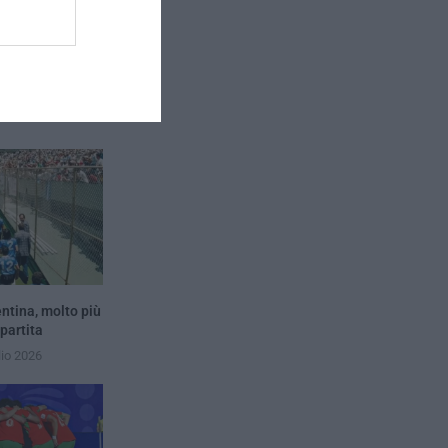
next post
ntro Holly e Benji
entina, molto più
 partita
lio 2026