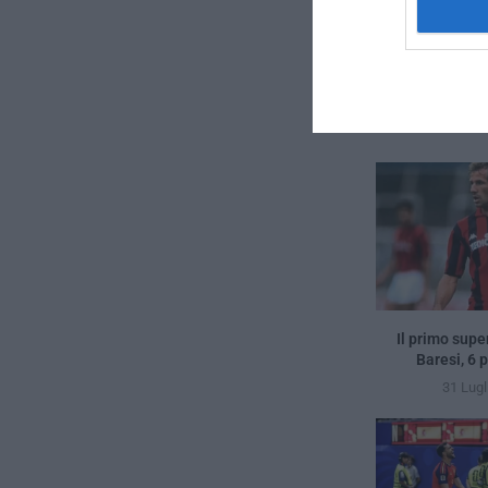
previous post
Inter, quanto è
Il primo supe
Baresi, 6 
31 Lugl