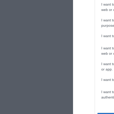
I want t
web or d
I want t
purpose
I want 
Continua a leg
I want t
web or d
CONVIDIDI
I want t
or app.
I want t
I want t
authenti