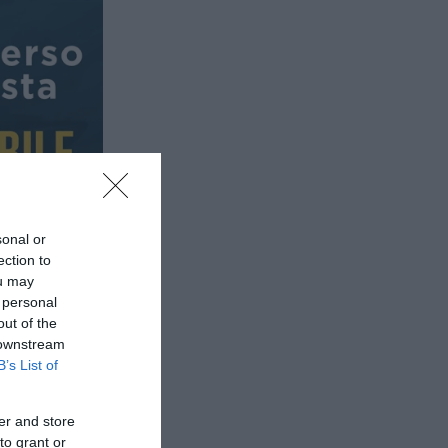
sonal or
ection to
ou may
 personal
out of the
 downstream
B’s List of
er and store
to grant or