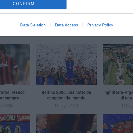
CONFIRM
 stato guadagnato col Mondiale
Inter, sfida co
Data Deletion
Data Access
Privacy Policy
YOU MAY ALSO LIKE
reroe: Franco
Berlino 2006, una notte da
Inghilterra-Arg
per sempre
campioni del mondo
di una
io 2026
18 Luglio 2026
15 Lug