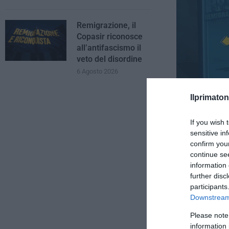
Remigrazione, il
Copasir riconosce
all’antifascismo il
veto del disordine
6 Agosto 2026
Ilprimaton
If you wish 
sensitive in
confirm you
continue se
Chivu “Energia 
information 
further disc
participants
Downstream 
Please note
information 