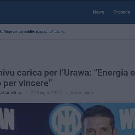
News
Cronaca
a SJMine per un reddito passivo affidabile...
hivu carica per l’Urawa: “Energia e
 per vincere”
io Cantelmo
21 Giugno 2025
0 commento