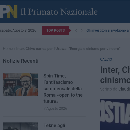
sabato, Agosto 8, 2026
TOP POSTS
Gli investitori si rivolgono 
Home
»
Inter, Chivu carica per l’Urawa: “Energia e cinismo per vincere”
CALCIO
Notizie Recenti
Inter, C
Spin Time,
cinismo
l’antifascismo
commensale della
Scritto da
Claud
Roma «open to the
future»
7 Agosto 2026
Tekne agli