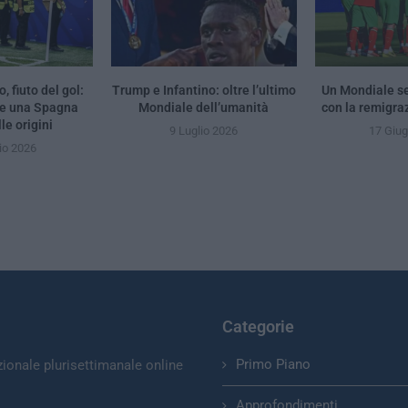
, fiuto del gol:
Trump e Infantino: oltre l’ultimo
Un Mondiale se
 e una Spagna
Mondiale dell’umanità
con la remigra
le origini
9 Luglio 2026
17 Giu
io 2026
Categorie
Primo Piano
zionale plurisettimanale online
Approfondimenti