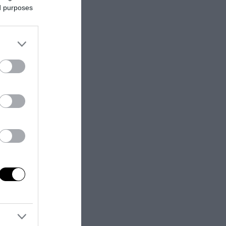
ed purposes
r Club 2025, ha
zzurro ha
biamo