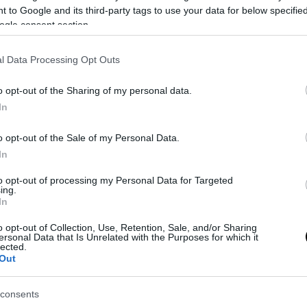
 to Google and its third-party tags to use your data for below specifi
ogle consent section.
l Data Processing Opt Outs
o opt-out of the Sharing of my personal data.
In
o opt-out of the Sale of my Personal Data.
In
, alla vigilia della sfida contro l’Urawa Red Diamonds al Mondiale pe
 a trovare nuove energie. In un’intervista a Sky Sport, il tecnico nera
to opt-out of processing my Personal Data for Targeted
ing.
 difficoltà di una stagione lunga: “Dopo nove mesi di battaglie, dob
In
o opt-out of Collection, Use, Retention, Sale, and/or Sharing
ersonal Data that Is Unrelated with the Purposes for which it
lected.
Out
consents