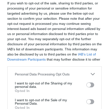
If you wish to opt-out of the sale, sharing to third parties, or
processing of your personal or sensitive information for
targeted advertising by us, please use the below opt-out
section to confirm your selection. Please note that after your
Berlino 2006, una notte da campioni del mondo
opt-out request is processed you may continue seeing
interest-based ads based on personal information utilized by
18 Luglio 2026
us or personal information disclosed to third parties prior to
your opt-out. You may separately opt-out of the further
disclosure of your personal information by third parties on the
IAB’s list of downstream participants. This information may
also be disclosed by us to third parties on the
IAB’s List of
Downstream Participants
that may further disclose it to other
third parties.
Please note that this website/app uses one or more Google
Personal Data Processing Opt Outs
services and may gather and store information including but
not limited to your visit or usage behaviour. You may click to
I want to opt-out of the Sharing of my
personal data.
grant or deny consent to Google and its third-party tags to
Opted In
use your data for below specified purposes in below Google
consent section.
I want to opt-out of the Sale of my
Personal Data.
Opted In
Inghilterra-Argentina, molto più di una partita