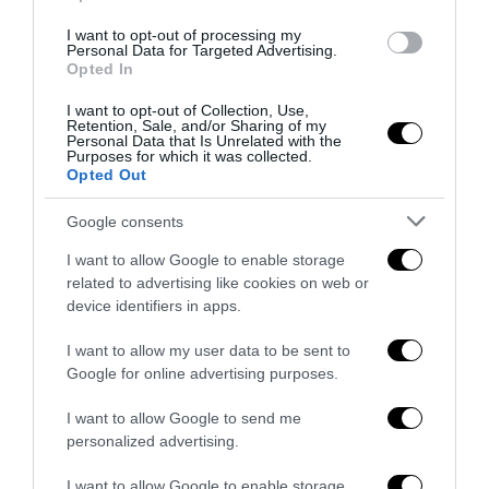
15 Luglio 2026
I want to opt-out of processing my
Personal Data for Targeted Advertising.
Opted In
I want to opt-out of Collection, Use,
Retention, Sale, and/or Sharing of my
Personal Data that Is Unrelated with the
Purposes for which it was collected.
Opted Out
Google consents
I want to allow Google to enable storage
related to advertising like cookies on web or
device identifiers in apps.
I want to allow my user data to be sent to
Google for online advertising purposes.
Senso del sacro, fiuto del gol: Mikel Merino e una
Spagna tornata alle origini
I want to allow Google to send me
14 Luglio 2026
personalized advertising.
I want to allow Google to enable storage