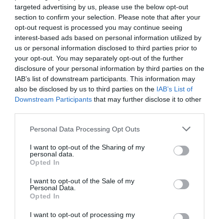
Berlino 2006, una notte da campioni del mondo
targeted advertising by us, please use the below opt-out
section to confirm your selection. Please note that after your
18 Luglio 2026
opt-out request is processed you may continue seeing
interest-based ads based on personal information utilized by
us or personal information disclosed to third parties prior to
your opt-out. You may separately opt-out of the further
disclosure of your personal information by third parties on the
IAB’s list of downstream participants. This information may
also be disclosed by us to third parties on the
IAB’s List of
Downstream Participants
that may further disclose it to other
third parties.
Please note that this website/app uses one or more Google
Personal Data Processing Opt Outs
services and may gather and store information including but
not limited to your visit or usage behaviour. You may click to
I want to opt-out of the Sharing of my
personal data.
grant or deny consent to Google and its third-party tags to
Opted In
use your data for below specified purposes in below Google
Inghilterra-Argentina, molto più di una partita
consent section.
I want to opt-out of the Sale of my
Personal Data.
15 Luglio 2026
Opted In
I want to opt-out of processing my