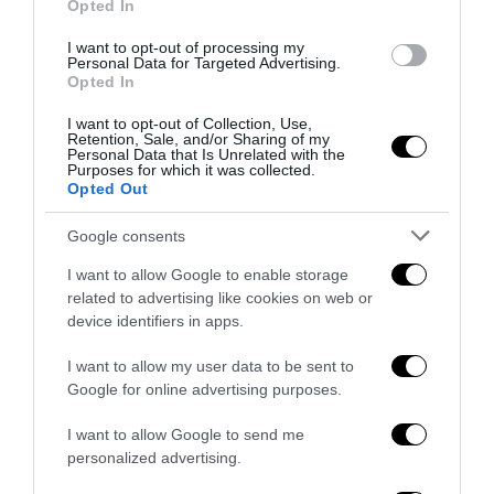
Opted In
Inghilterra-Argentina, molto più di una partita
I want to opt-out of processing my
15 Luglio 2026
Personal Data for Targeted Advertising.
Opted In
I want to opt-out of Collection, Use,
Retention, Sale, and/or Sharing of my
Personal Data that Is Unrelated with the
Purposes for which it was collected.
Opted Out
Google consents
I want to allow Google to enable storage
related to advertising like cookies on web or
device identifiers in apps.
I want to allow my user data to be sent to
Google for online advertising purposes.
Senso del sacro, fiuto del gol: Mikel Merino e una
I want to allow Google to send me
Spagna tornata alle origini
personalized advertising.
14 Luglio 2026