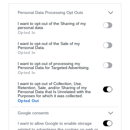
third parties.
Berlino 2006, una notte da campioni del mondo
Please note that this website/app uses one or more Google
Personal Data Processing Opt Outs
18 Luglio 2026
services and may gather and store information including but
not limited to your visit or usage behaviour. You may click to
I want to opt-out of the Sharing of my
personal data.
grant or deny consent to Google and its third-party tags to
Opted In
use your data for below specified purposes in below Google
consent section.
I want to opt-out of the Sale of my
Personal Data.
Opted In
I want to opt-out of processing my
Personal Data for Targeted Advertising.
Opted In
I want to opt-out of Collection, Use,
Retention, Sale, and/or Sharing of my
Personal Data that Is Unrelated with the
Purposes for which it was collected.
Opted Out
Inghilterra-Argentina, molto più di una partita
Google consents
15 Luglio 2026
I want to allow Google to enable storage
related to advertising like cookies on web or