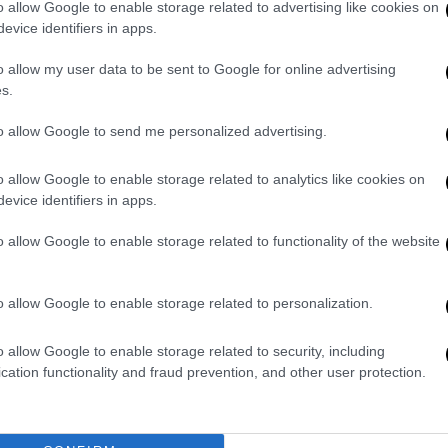
o allow Google to enable storage related to advertising like cookies on
evice identifiers in apps.
o allow my user data to be sent to Google for online advertising
s.
gere su
ultimejuve.it
to allow Google to send me personalized advertising.
o allow Google to enable storage related to analytics like cookies on
0
evice identifiers in apps.
o allow Google to enable storage related to functionality of the website
ADMIN
o allow Google to enable storage related to personalization.
o allow Google to enable storage related to security, including
cation functionality and fraud prevention, and other user protection.
o: tutti i vantaggi di un
Juventus: Elkann e le ambi