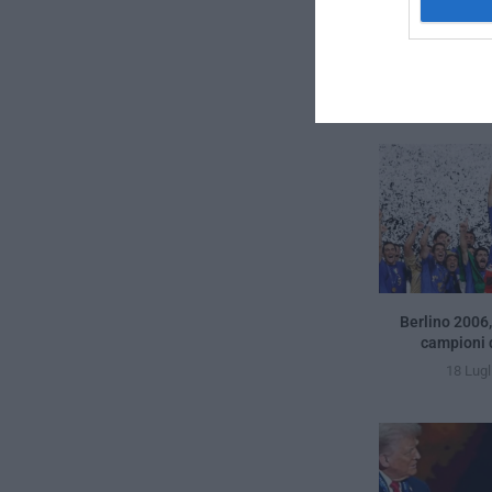
packaging proge
Berlino 2006,
campioni 
18 Lugl