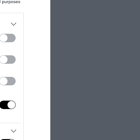
ed purposes
nato, superando
iata di