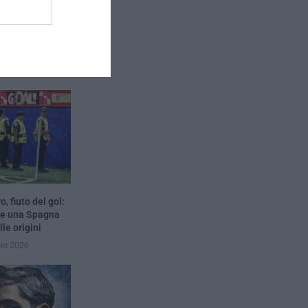
, fiuto del gol:
 e una Spagna
lle origini
lio 2026