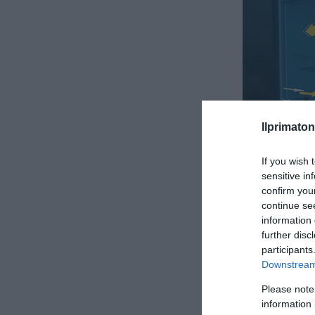
Ilprimaton
If you wish 
sensitive in
confirm you
Lecce-Juventus: 
continue se
information 
further disc
participants
Downstream 
Please note
information 