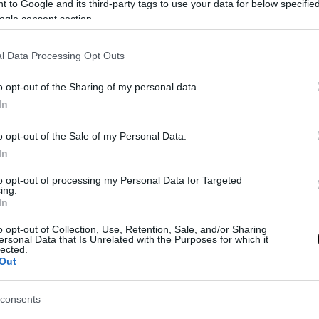
 to Google and its third-party tags to use your data for below specifi
ogle consent section.
l Data Processing Opt Outs
o opt-out of the Sharing of my personal data.
In
o opt-out of the Sale of my Personal Data.
pugna
il Via del Mare nel match valevole per il 36° turno di campio
In
0. In una sfida tesissima per la zona Champions, è la zampata immed
vere la pratica. I bianconeri resistono all’assalto salentino
to opt-out of processing my Personal Data for Targeted
ing.
In
o opt-out of Collection, Use, Retention, Sale, and/or Sharing
ersonal Data that Is Unrelated with the Purposes for which it
lected.
Out
consents