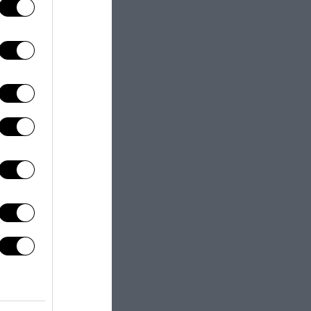
next post
zioni bianconere