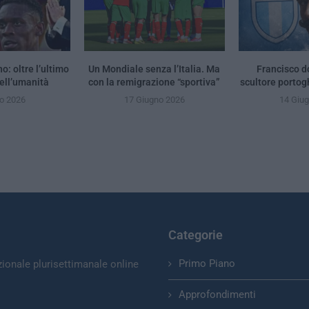
o: oltre l’ultimo
Un Mondiale senza l’Italia. Ma
Francisco d
ell’umanità
con la remigrazione “sportiva”
scultore portog
io 2026
17 Giugno 2026
14 Giu
Categorie
Primo Piano
zionale plurisettimanale online
Approfondimenti