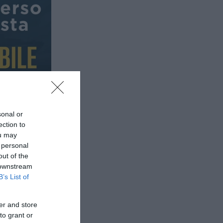
sonal or
ection to
ou may
 personal
out of the
 downstream
B’s List of
er and store
to grant or