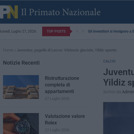
lunedì, Luglio 27, 2026
TOP POSTS
Gli investitori si rivolgono a
Home
»
Juventus, pagelle di Lecce: Vlahovic glaciale, Yildiz spento
CALCIO
Notizie Recenti
Juventu
Ristrutturazione
Yildiz 
completa di
appartamenti
Scritto da
Admin
27 Luglio 2026
Valutazione valore
Rolex
27 Luglio 2026