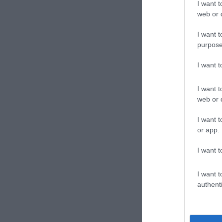
I want t
web or d
I want t
purpose
Continua a leg
I want 
I want t
CONVIDIDI
web or d
I want t
or app.
I want t
I want t
authenti
previous post
Cartone fustellat