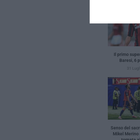
Il primo supe
Baresi, 6 
31 Lugl
Senso del sacro
Mikel Merino
tornata al