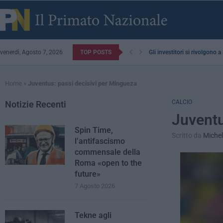
venerdì, Agosto 7, 2026
TOP POSTS
Gli investitori si rivolgono 
Home
»
Juventus: passi decisivi per Mingueza
CALCIO
Notizie Recenti
Juventu
Spin Time,
Scritto da
Michel
l’antifascismo
commensale della
Roma «open to the
future»
7 Agosto 2026
Tekne agli