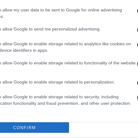
o allow my user data to be sent to Google for online advertising
s.
0
to allow Google to send me personalized advertising.
o allow Google to enable storage related to analytics like cookies on
MICHELE CUCCHI
evice identifiers in apps.
o allow Google to enable storage related to functionality of the website
o allow Google to enable storage related to personalization.
o allow Google to enable storage related to security, including
ter, tentazione Ivan Perisic:
Juventus, Marocchi “L’infor
cation functionality and fraud prevention, and other user protection.
ità o minestra riscaldata?
una fortuna,
CONFIRM
YOU MAY ALSO LIKE