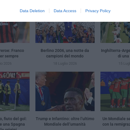
Data Deletion
Data Access
Privacy Policy
reroe: Franco
Berlino 2006, una notte da
Inghilterra-Arg
per sempre
campioni del mondo
di una
io 2026
18 Luglio 2026
15 Lug
, fiuto del gol:
Trump e Infantino: oltre l’ultimo
Un Mondiale se
 e una Spagna
Mondiale dell’umanità
con la remigra
le origini