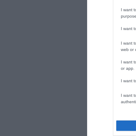
I want t
purpose
CONVIDIDI
I want 
I want t
web or d
I want t
or app.
I want t
previous post
I want t
Calciomercato In
authenti
grande opportun