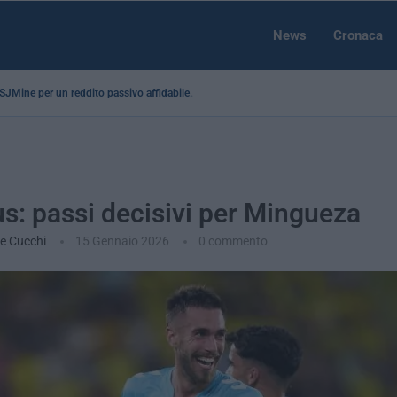
News
Cronaca
a SJMine per un reddito passivo affidabile...
s: passi decisivi per Mingueza
e Cucchi
15 Gennaio 2026
0 commento