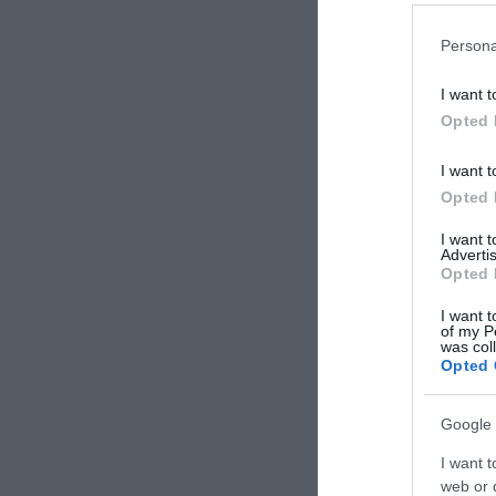
Persona
I want t
Opted 
I want t
Continua a leg
Opted 
I want 
Advertis
Opted 
I want t
of my P
was col
Opted 
Google 
I want t
web or d