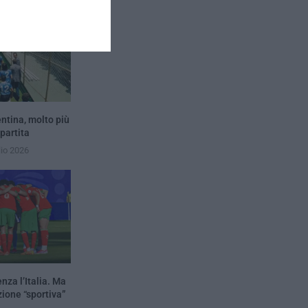
entina, molto più
 partita
lio 2026
nza l’Italia. Ma
zione “sportiva”