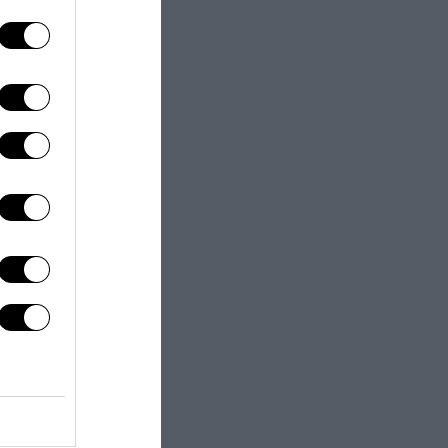
next post
tunio di Vlahovic
 Juve ora meglio”