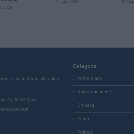
9 Luglio 2026
17 Giu
io 2026
Categorie
Primo Piano
zionale plurisettimanale online
Approfondimenti
eoni 33, 00166 Roma.
Cronaca
atonazionale.it
Esteri
Politica