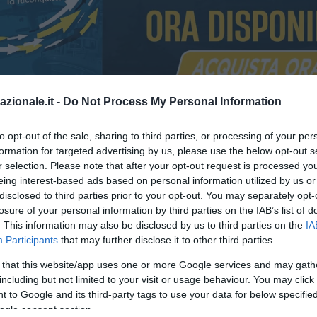
azionale.it -
Do Not Process My Personal Information
to opt-out of the sale, sharing to third parties, or processing of your per
compiuto il passo decisivo per Oscar Mingueza: l’accordo con il gi
formation for targeted advertising by us, please use the below opt-out s
reto nelle ultime ore del 15 gennaio 2026, e il ds Marco Ottolini ha
r selection. Please note that after your opt-out request is processed y
litz a Vigo per chiudere l’operazione con il Celta in tempi record. Il
eing interest-based ads based on personal information utilized by us or
disclosed to third parties prior to your opt-out. You may separately opt-
losure of your personal information by third parties on the IAB’s list of
. This information may also be disclosed by us to third parties on the
IA
Participants
that may further disclose it to other third parties.
 that this website/app uses one or more Google services and may gath
including but not limited to your visit or usage behaviour. You may click 
 to Google and its third-party tags to use your data for below specifi
ogle consent section.