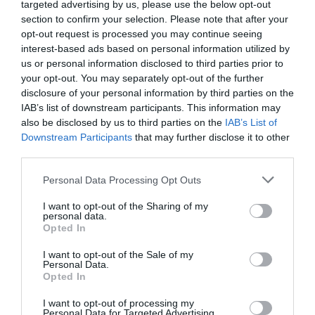
targeted advertising by us, please use the below opt-out
18 Luglio 2026
section to confirm your selection. Please note that after your
opt-out request is processed you may continue seeing
interest-based ads based on personal information utilized by
us or personal information disclosed to third parties prior to
your opt-out. You may separately opt-out of the further
disclosure of your personal information by third parties on the
IAB’s list of downstream participants. This information may
also be disclosed by us to third parties on the
IAB’s List of
Downstream Participants
that may further disclose it to other
third parties.
Please note that this website/app uses one or more Google
Personal Data Processing Opt Outs
services and may gather and store information including but
not limited to your visit or usage behaviour. You may click to
I want to opt-out of the Sharing of my
personal data.
grant or deny consent to Google and its third-party tags to
Opted In
use your data for below specified purposes in below Google
Inghilterra-Argentina, molto più di una partita
consent section.
I want to opt-out of the Sale of my
Personal Data.
15 Luglio 2026
Opted In
I want to opt-out of processing my
Personal Data for Targeted Advertising.