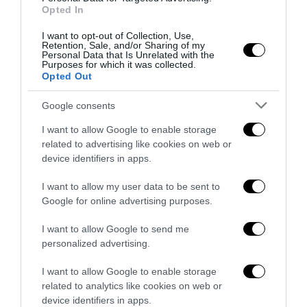
Opted In
I want to opt-out of Collection, Use,
Retention, Sale, and/or Sharing of my
Personal Data that Is Unrelated with the
Purposes for which it was collected.
Opted Out
Google consents
I want to allow Google to enable storage
related to advertising like cookies on web or
device identifiers in apps.
Senso del sacro, fiuto del gol: Mikel Merino e una
I want to allow my user data to be sent to
Spagna tornata alle origini
Google for online advertising purposes.
14 Luglio 2026
I want to allow Google to send me
personalized advertising.
I want to allow Google to enable storage
related to analytics like cookies on web or
device identifiers in apps.