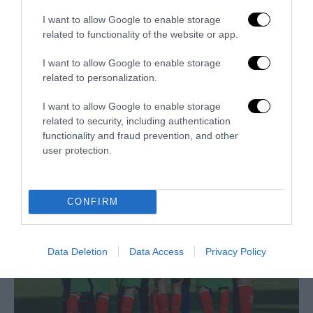
I want to allow Google to enable storage
related to functionality of the website or app.
I want to allow Google to enable storage
related to personalization.
I want to allow Google to enable storage
related to security, including authentication
Trump e Infantino: oltre l’ultimo Mondiale dell’umanità
functionality and fraud prevention, and other
9 Luglio 2026
user protection.
CONFIRM
Data Deletion
Data Access
Privacy Policy