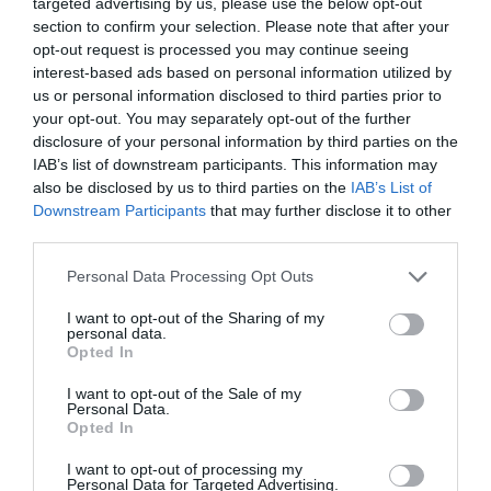
targeted advertising by us, please use the below opt-out
18 Luglio 2026
section to confirm your selection. Please note that after your
opt-out request is processed you may continue seeing
interest-based ads based on personal information utilized by
us or personal information disclosed to third parties prior to
your opt-out. You may separately opt-out of the further
disclosure of your personal information by third parties on the
IAB’s list of downstream participants. This information may
also be disclosed by us to third parties on the
IAB’s List of
Downstream Participants
that may further disclose it to other
third parties.
Please note that this website/app uses one or more Google
Personal Data Processing Opt Outs
services and may gather and store information including but
not limited to your visit or usage behaviour. You may click to
I want to opt-out of the Sharing of my
personal data.
grant or deny consent to Google and its third-party tags to
Opted In
use your data for below specified purposes in below Google
Inghilterra-Argentina, molto più di una partita
consent section.
I want to opt-out of the Sale of my
15 Luglio 2026
Personal Data.
Opted In
I want to opt-out of processing my
Personal Data for Targeted Advertising.