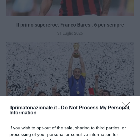
Il primo supereroe: Franco Baresi, 6 per sempre
31 Luglio 2026
Ilprimatonazionale.it -
Do Not Process My Personal
Information
If you wish to opt-out of the sale, sharing to third parties, or
processing of your personal or sensitive information for
Berlino 2006, una notte da campioni del mondo