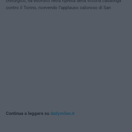
chirurgico, ha esordito nella ripresa della vittoria casalinga
contro il Torino, ricevendo l’applauso caloroso di San
Continua a leggere su
dailymilan.it