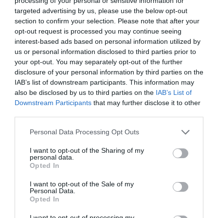
processing of your personal or sensitive information for
targeted advertising by us, please use the below opt-out
Berlino 2006, una notte da campioni del mondo
section to confirm your selection. Please note that after your
18 Luglio 2026
opt-out request is processed you may continue seeing
interest-based ads based on personal information utilized by
us or personal information disclosed to third parties prior to
your opt-out. You may separately opt-out of the further
disclosure of your personal information by third parties on the
IAB’s list of downstream participants. This information may
also be disclosed by us to third parties on the
IAB’s List of
Downstream Participants
that may further disclose it to other
third parties.
Please note that this website/app uses one or more Google
Personal Data Processing Opt Outs
services and may gather and store information including but
not limited to your visit or usage behaviour. You may click to
I want to opt-out of the Sharing of my
personal data.
grant or deny consent to Google and its third-party tags to
Opted In
use your data for below specified purposes in below Google
consent section.
I want to opt-out of the Sale of my
Inghilterra-Argentina, molto più di una partita
Personal Data.
15 Luglio 2026
Opted In
I want to opt-out of processing my