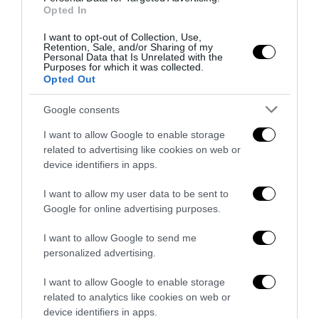
Opted In
I want to opt-out of Collection, Use,
Retention, Sale, and/or Sharing of my
Personal Data that Is Unrelated with the
Purposes for which it was collected.
Opted Out
Google consents
I want to allow Google to enable storage
related to advertising like cookies on web or
device identifiers in apps.
Senso del sacro, fiuto del gol: Mikel Merino e una
I want to allow my user data to be sent to
Spagna tornata alle origini
Google for online advertising purposes.
14 Luglio 2026
I want to allow Google to send me
personalized advertising.
I want to allow Google to enable storage
related to analytics like cookies on web or
device identifiers in apps.