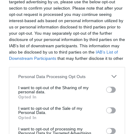
targeted advertising by us, please use the below opt-out
18 Luglio 2026
section to confirm your selection. Please note that after your
opt-out request is processed you may continue seeing
interest-based ads based on personal information utilized by
us or personal information disclosed to third parties prior to
your opt-out. You may separately opt-out of the further
disclosure of your personal information by third parties on the
IAB’s list of downstream participants. This information may
also be disclosed by us to third parties on the
IAB’s List of
Downstream Participants
that may further disclose it to other
third parties.
Please note that this website/app uses one or more Google
Personal Data Processing Opt Outs
services and may gather and store information including but
not limited to your visit or usage behaviour. You may click to
I want to opt-out of the Sharing of my
personal data.
grant or deny consent to Google and its third-party tags to
Opted In
use your data for below specified purposes in below Google
Inghilterra-Argentina, molto più di una partita
consent section.
I want to opt-out of the Sale of my
Personal Data.
15 Luglio 2026
Opted In
I want to opt-out of processing my
Personal Data for Targeted Advertising.