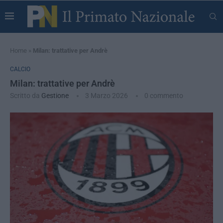
Home
»
Milan: trattative per Andrè
CALCIO
Milan: trattative per Andrè
Scritto da
Gestione
3 Marzo 2026
0 commento