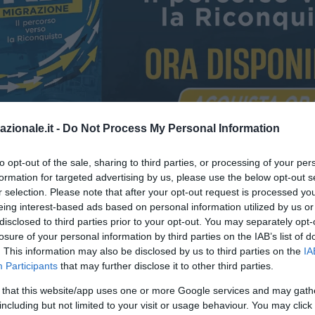
azionale.it -
Do Not Process My Personal Information
to opt-out of the sale, sharing to third parties, or processing of your per
formation for targeted advertising by us, please use the below opt-out s
 ore 20.45 inizierà, per la nazionale italiana, il percorso di qualifica
r selection. Please note that after your opt-out request is processed y
26. La nazionale di Spalletti, dopo due edizioni del Mondiale passa
eing interest-based ads based on personal information utilized by us or
bligo di qualificarsi al prossimo campionato del mondo che si terrà 
disclosed to third parties prior to your opt-out. You may separately opt-
nada e
losure of your personal information by third parties on the IAB’s list of
. This information may also be disclosed by us to third parties on the
IA
Participants
that may further disclose it to other third parties.
 that this website/app uses one or more Google services and may gath
including but not limited to your visit or usage behaviour. You may click 