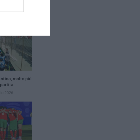
entina, molto più
 partita
lio 2026