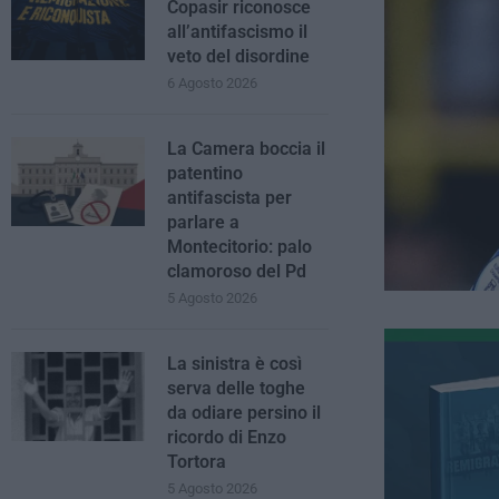
Copasir riconosce
all’antifascismo il
veto del disordine
6 Agosto 2026
La Camera boccia il
patentino
antifascista per
parlare a
Montecitorio: palo
clamoroso del Pd
5 Agosto 2026
La sinistra è così
serva delle toghe
da odiare persino il
ricordo di Enzo
Tortora
5 Agosto 2026