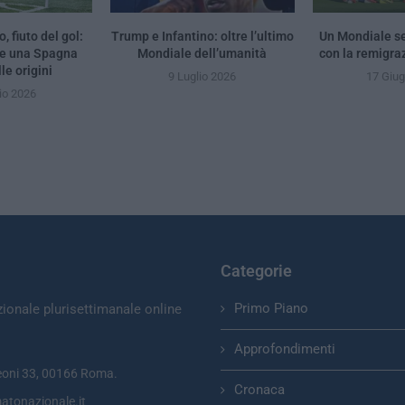
, fiuto del gol:
Trump e Infantino: oltre l’ultimo
Un Mondiale se
 e una Spagna
Mondiale dell’umanità
con la remigra
le origini
9 Luglio 2026
17 Giu
io 2026
Categorie
Primo Piano
zionale plurisettimanale online
Approfondimenti
eoni 33, 00166 Roma.
Cronaca
atonazionale.it