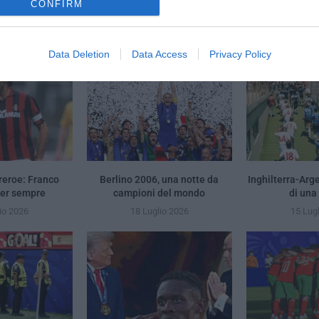
CONFIRM
YOU MAY ALSO LIKE
Data Deletion
Data Access
Privacy Policy
reroe: Franco
Berlino 2006, una notte da
Inghilterra-Arg
per sempre
campioni del mondo
di una
io 2026
18 Luglio 2026
15 Lug