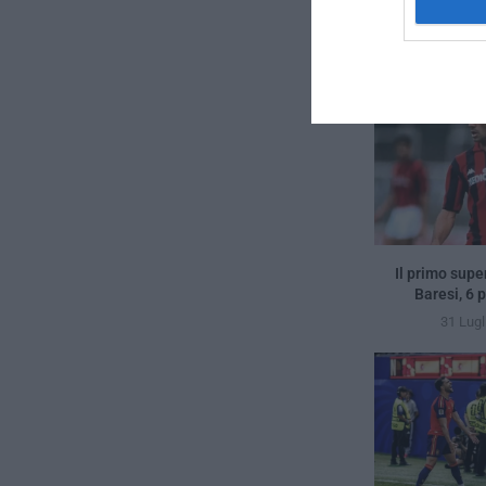
Il primo supe
Baresi, 6 
31 Lugl