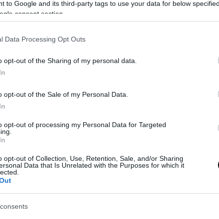
 to Google and its third-party tags to use your data for below specifi
ogle consent section.
l Data Processing Opt Outs
o opt-out of the Sharing of my personal data.
In
o opt-out of the Sale of my Personal Data.
In
gere su
InterNews08
to opt-out of processing my Personal Data for Targeted
ing.
In
o opt-out of Collection, Use, Retention, Sale, and/or Sharing
ersonal Data that Is Unrelated with the Purposes for which it
lected.
Out
consents