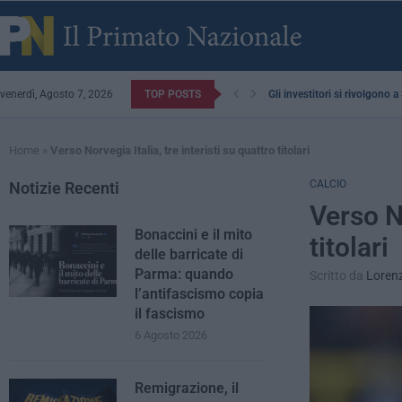
venerdì, Agosto 7, 2026
TOP POSTS
Gli investitori si rivolgono 
Home
»
Verso Norvegia Italia, tre interisti su quattro titolari
CALCIO
Notizie Recenti
Verso No
Bonaccini e il mito
titolari
delle barricate di
Parma: quando
Scritto da
Lorenz
l’antifascismo copia
il fascismo
6 Agosto 2026
Remigrazione, il