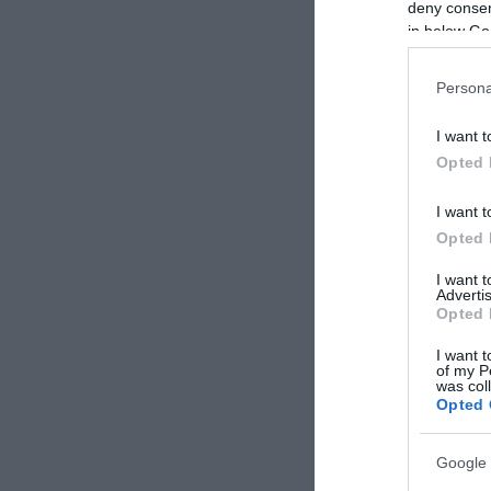
deny consent
in below Go
Persona
I want t
Opted 
I want t
Opted 
Continua a leg
I want 
Advertis
Opted 
I want t
of my P
was col
Opted 
Google 