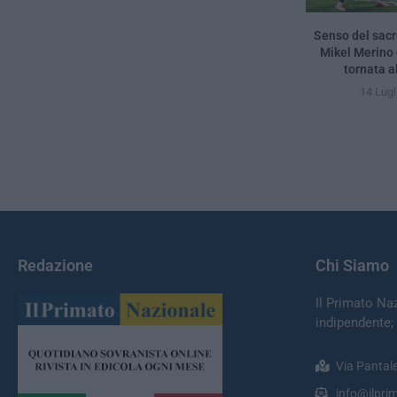
Senso del sacro
Mikel Merino
tornata al
14 Lugl
Redazione
Chi Siamo
Il Primato Na
indipendente;
Via Pantal
info@ilprim