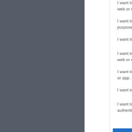
I want t
web or d
I want t
purpose
I want 
CONVIDIDI
I want t
web or d
I want t
or app.
I want t
I want t
authenti
previous post
Juventus, Bezhan
Algoritmico