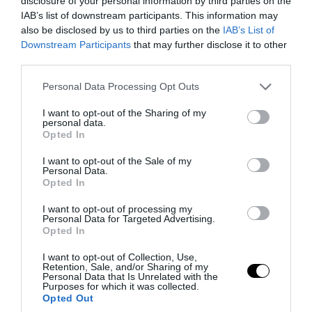
disclosure of your personal information by third parties on the
IAB’s list of downstream participants. This information may
MARCO FERRO
REPLY
also be disclosed by us to third parties on the
IAB’s List of
Downstream Participants
that may further disclose it to other
12 Maggio 2019 - 8:40
third parties.
300.000 euro diviso 420 persone sono circa 700 euro
Please note that this website/app uses one or more Google
Personal Data Processing Opt Outs
cadauno in meno di 6 anni. Con un minimo di buona volontà,
services and may gather and store information including but
se tutti avessero tirato fuori pochi euro a testa ogni mese,
not limited to your visit or usage behaviour. You may click to
I want to opt-out of the Sharing of my
non sarebbero in questa situazione. Le famiglie di via
personal data.
grant or deny consent to Google and its third-party tags to
Opted In
Napoleone III pagano regolarmente ogni bolletta, per quanto
use your data for below specified purposes in below Google
mi risulta
consent section.
I want to opt-out of the Sale of my
Personal Data.
Opted In
I want to opt-out of processing my
Personal Data for Targeted Advertising.
ANDREA PUDDU
REPLY
Opted In
13 Maggio 2019 - 10:12
I want to opt-out of Collection, Use,
Retention, Sale, and/or Sharing of my
Marco Ferro, 700 euro a testa, e se una famiglia ha 4 figli,
Personal Data that Is Unrelated with the
deve portare fuori 4200 euro? La luce si paga in base ai
Purposes for which it was collected.
Opted Out
consumi, non a testa