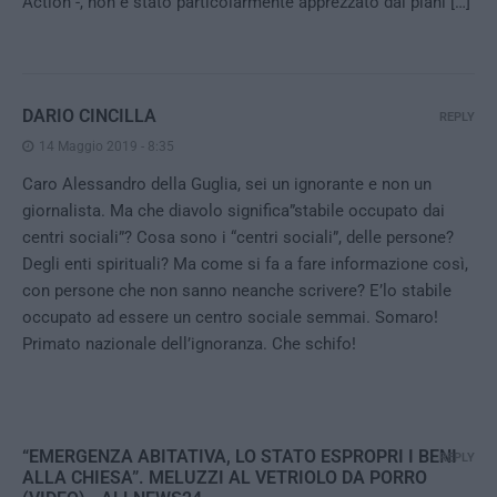
Action -, non è stato particolarmente apprezzato dai piani […]
DARIO CINCILLA
REPLY
14 Maggio 2019 - 8:35
Caro Alessandro della Guglia, sei un ignorante e non un
giornalista. Ma che diavolo significa”stabile occupato dai
centri sociali”? Cosa sono i “centri sociali”, delle persone?
Degli enti spirituali? Ma come si fa a fare informazione così,
con persone che non sanno neanche scrivere? E’lo stabile
occupato ad essere un centro sociale semmai. Somaro!
Primato nazionale dell’ignoranza. Che schifo!
“EMERGENZA ABITATIVA, LO STATO ESPROPRI I BENI
REPLY
ALLA CHIESA”. MELUZZI AL VETRIOLO DA PORRO