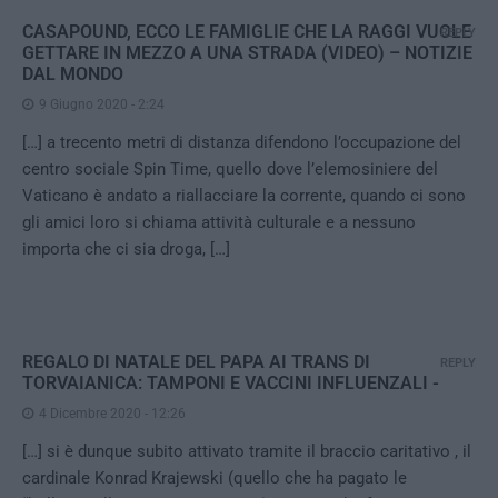
CASAPOUND, ECCO LE FAMIGLIE CHE LA RAGGI VUOLE
REPLY
GETTARE IN MEZZO A UNA STRADA (VIDEO) – NOTIZIE
DAL MONDO
9 Giugno 2020 - 2:24
[…] a trecento metri di distanza difendono l’occupazione del
centro sociale Spin Time, quello dove l’elemosiniere del
Vaticano è andato a riallacciare la corrente, quando ci sono
gli amici loro si chiama attività culturale e a nessuno
importa che ci sia droga, […]
REGALO DI NATALE DEL PAPA AI TRANS DI
REPLY
TORVAIANICA: TAMPONI E VACCINI INFLUENZALI -
4 Dicembre 2020 - 12:26
[…] si è dunque subito attivato tramite il braccio caritativo , il
cardinale Konrad Krajewski (quello che ha pagato le