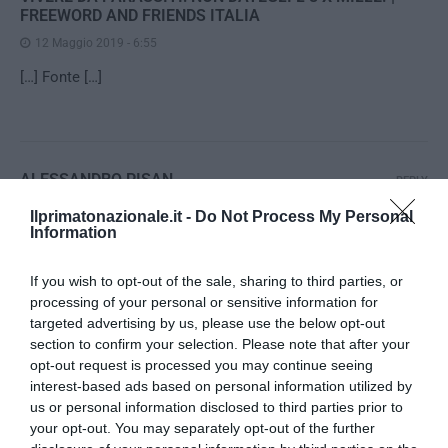
FREEWORD AND FRIENDS ITALIA
12 Maggio 2019 - 6:55
[…] Fonte […]
ALESSANDRO PISAN
REPLY
12 Maggio 2019 - 7:21
Ilprimatonazionale.it -
Do Not Process My Personal
Information
Nessuno ha pagato gli arretrati, il “buon cristiano” ha
volgarmente strappato i sigilli per riattivare i contatori quindi
If you wish to opt-out of the sale, sharing to third parties, or
sarà presentato un esposto in procura contro ignoti.
processing of your personal or sensitive information for
Intanto i soldi ce li mettono gli altri clienti di Hera (se c’è un
targeted advertising by us, please use the below opt-out
ammanco alla fine si spalma sulle bollette di tutti i clienti e
section to confirm your selection. Please note that after your
come al solito “son buoni tutti a fare i froci col culo degli
opt-out request is processed you may continue seeing
altri”).
interest-based ads based on personal information utilized by
us or personal information disclosed to third parties prior to
your opt-out. You may separately opt-out of the further