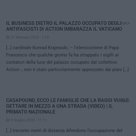
IL BUSINESS DIETRO IL PALAZZO OCCUPATO DEGLI
REPLY
ANTIFASCISTI DI ACTION IMBARAZZA IL VATICANO
31 Gennaio 2020 - 1:19
[…] cardinale Konrad Krajewski, – l’elemosiniere di Papa
Francesco che qualche giorno fa ha strappato i sigilli ai
contatori della luce del palazzo occupato dal collettivo
Action -, non è stato particolarmente apprezzato dai piani […]
CASAPOUND, ECCO LE FAMIGLIE CHE LA RAGGI VUOLE
REPLY
GETTARE IN MEZZO A UNA STRADA (VIDEO) | IL
PRIMATO NAZIONALE
9 Giugno 2020 - 11:11
[…] trecento metri di distanza difendono l’occupazione del