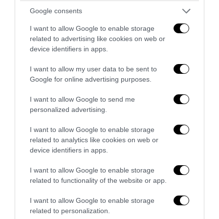
Google consents
I want to allow Google to enable storage
related to advertising like cookies on web or
RAFFO
REPLY
device identifiers in apps.
12 Maggio 2019 - 9:44
I want to allow my user data to be sent to
Messaggio molto chiaro……… se sei un italiano onesto e
Google for online advertising purposes.
lavoratore devi pagare,subire,essere suddito e schiavo,
mantenere la casta burocrate cattocomunista,rom e froci di
I want to allow Google to send me
varie etnie compresi……..se sei un centro sociale tutto ti è
personalized advertising.
concesso, impunità assoluta, nessun magistrato osa
I want to allow Google to enable storage
toccarti poiché non esiste il reato d presa per il culo e odio
related to analytics like cookies on web or
razziale contro gli italiani che sono vittime di questo
device identifiers in apps.
sistema marcio……….. gli italiani che ancora pagano tasse ,
tariffe e bollette varie devono stare muti e silenti altrimenti
I want to allow Google to enable storage
rischiano una denuncia d’ufficio………… Ovviamente la
related to functionality of the website or app.
vigliacca stampa comunistoide tace su questo ignobile
I want to allow Google to enable storage
schifo. Da vomito.
related to personalization.