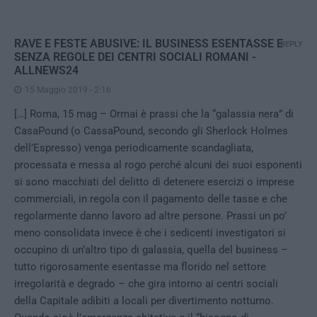
RAVE E FESTE ABUSIVE: IL BUSINESS ESENTASSE E
REPLY
SENZA REGOLE DEI CENTRI SOCIALI ROMANI -
ALLNEWS24
15 Maggio 2019 - 2:16
[…] Roma, 15 mag – Ormai è prassi che la “galassia nera” di
CasaPound (o CassaPound, secondo gli Sherlock Holmes
dell’Espresso) venga periodicamente scandagliata,
processata e messa al rogo perché alcuni dei suoi esponenti
si sono macchiati del delitto di detenere esercizi o imprese
commerciali, in regola con il pagamento delle tasse e che
regolarmente danno lavoro ad altre persone. Prassi un po’
meno consolidata invece è che i sedicenti investigatori si
occupino di un’altro tipo di galassia, quella del business –
tutto rigorosamente esentasse ma florido nel settore
irregolarità e degrado – che gira intorno ai centri sociali
della Capitale adibiti a locali per divertimento notturno.