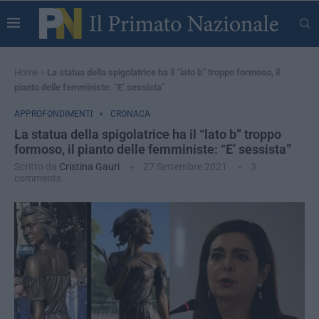
Home
»
La statua della spigolatrice ha il “lato b” troppo formoso, il
pianto delle femministe: “E’ sessista”
APPROFONDIMENTI
CRONACA
La statua della spigolatrice ha il “lato b” troppo
formoso, il pianto delle femministe: “E’ sessista”
Scritto da
Cristina Gauri
27 Settembre 2021
3
comments