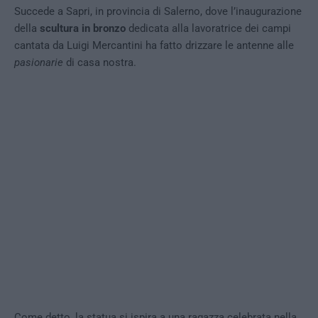
Succede a Sapri, in provincia di Salerno, dove l’inaugurazione
della
scultura in bronzo
dedicata alla lavoratrice dei campi
cantata da Luigi Mercantini ha fatto drizzare le antenne alle
pasionarie
di casa nostra.
Come detto, la statua si ispira a una ragazza celebrata nella