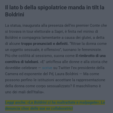
Il lato b della spigolatrice manda in tilt la
Boldrini
La statua, inaugurata alla presenza dell’ex premier Conte che
si trovava in tour elettorale a Sapri, è finita nel mirino di
Boldrini e compagnia lamentante a causa dei glutei, a detta
di alcune
troppo pronunciati e definiti.
“Ritrae la donna come
un oggetto sessuale, è offensivo”, tuonano le femministe.
Più che ostilità al sessismo, suona come
il rimbrotto di una
comitiva di talebani.
«E’ un’offesa alle donne e alla storia che
dovrebbe celebrare —
scrive
su Twitter l’ex presidente della
Camera ed esponente del Pd, Laura Boldrini — Ma come
possono perfino le istituzioni accettare la rappresentazione
della donna come corpo sessualizzato? Il maschilismo è
uno dei mali dell’Italia».
Leggi anche: «La Boldrini ci ha maltrattate e malpagate». La
denuncia choc delle sue ex collaboratrici