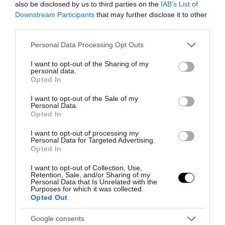
also be disclosed by us to third parties on the
IAB’s List of
Downstream Participants
that may further disclose it to other
third parties.
Please note that this website/app uses one or more Google
Personal Data Processing Opt Outs
Addio a Francesco Guccini: stronzo, poeta e buffone di
services and may gather and store information including but
corte
not limited to your visit or usage behaviour. You may click to
I want to opt-out of the Sharing of my
personal data.
7 Agosto 2026
grant or deny consent to Google and its third-party tags to
Opted In
use your data for below specified purposes in below Google
consent section.
I want to opt-out of the Sale of my
Personal Data.
Opted In
I want to opt-out of processing my
Personal Data for Targeted Advertising.
Opted In
I want to opt-out of Collection, Use,
Retention, Sale, and/or Sharing of my
Personal Data that Is Unrelated with the
Purposes for which it was collected.
Opted Out
Google consents