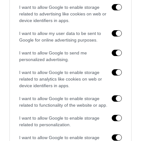
I want to allow Google to enable storage
Bonaccini e il mito delle barricate di Parma: quando
related to advertising like cookies on web or
l’antifascismo copia il fascismo
device identifiers in apps.
6 Agosto 2026
I want to allow my user data to be sent to
Google for online advertising purposes.
I want to allow Google to send me
personalized advertising.
I want to allow Google to enable storage
related to analytics like cookies on web or
device identifiers in apps.
I want to allow Google to enable storage
related to functionality of the website or app.
I want to allow Google to enable storage
related to personalization.
Remigrazione, il Copasir riconosce all’antifascismo il
veto del disordine
I want to allow Google to enable storage