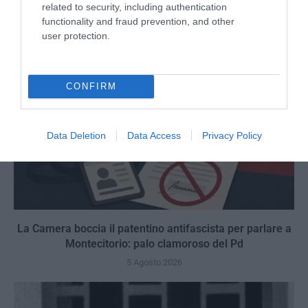
6 Agosto 2026
related to security, including authentication
functionality and fraud prevention, and other
user protection.
CONFIRM
Data Deletion
Data Access
Privacy Policy
La Camera boccia il patentino antifascista per parlare a
Montecitorio: palo clamoroso del Pd
5 Agosto 2026