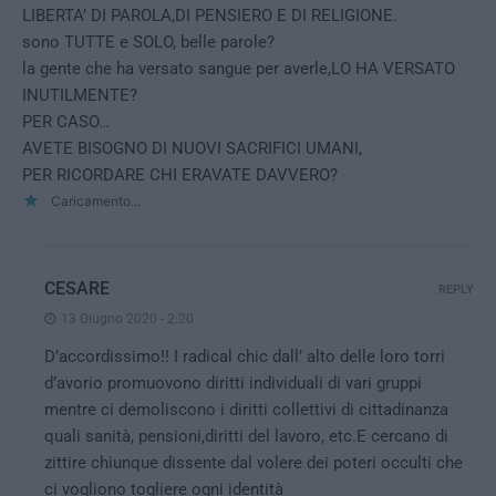
LIBERTA’ DI PAROLA,DI PENSIERO E DI RELIGIONE.
sono TUTTE e SOLO, belle parole?
la gente che ha versato sangue per averle,LO HA VERSATO
INUTILMENTE?
PER CASO…
AVETE BISOGNO DI NUOVI SACRIFICI UMANI,
PER RICORDARE CHI ERAVATE DAVVERO?
Caricamento...
CESARE
REPLY
13 Giugno 2020 - 2:20
D’accordissimo!! I radical chic dall’ alto delle loro torri
d’avorio promuovono diritti individuali di vari gruppi
mentre ci demoliscono i diritti collettivi di cittadinanza
quali sanità, pensioni,diritti del lavoro, etc.E cercano di
zittire chiunque dissente dal volere dei poteri occulti che
ci vogliono togliere ogni identità