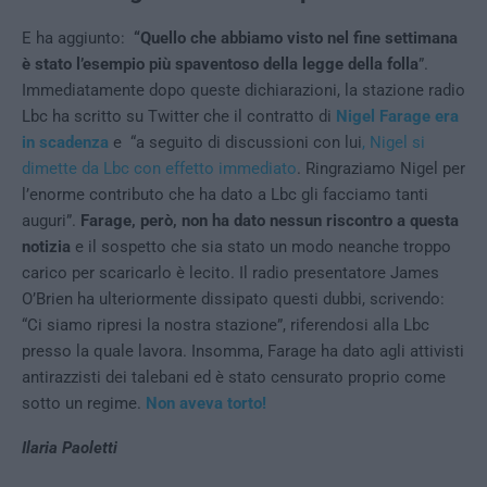
E ha aggiunto:
“Quello che abbiamo visto nel fine settimana
è stato l’esempio più spaventoso della legge della folla
”.
Immediatamente dopo queste dichiarazioni, la stazione radio
Lbc ha scritto su Twitter che il contratto di
Nigel Farage era
in scadenza
e “a seguito di discussioni con lui
, Nigel si
dimette da Lbc con effetto immediato
. Ringraziamo Nigel per
l’enorme contributo che ha dato a Lbc gli facciamo tanti
auguri”.
Farage, però, non ha dato nessun riscontro a questa
notizia
e il sospetto che sia stato un modo neanche troppo
carico per scaricarlo è lecito. Il radio presentatore James
O’Brien ha ulteriormente dissipato questi dubbi, scrivendo:
“Ci siamo ripresi la nostra stazione”, riferendosi alla Lbc
presso la quale lavora. Insomma, Farage ha dato agli attivisti
antirazzisti dei talebani ed è stato censurato proprio come
sotto un regime.
Non aveva torto!
Ilaria Paoletti