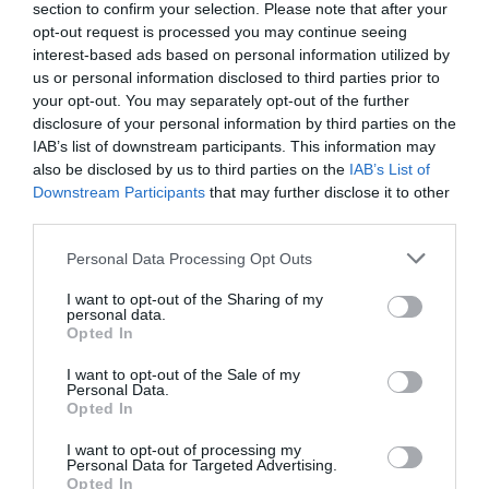
section to confirm your selection. Please note that after your
opt-out request is processed you may continue seeing
interest-based ads based on personal information utilized by
us or personal information disclosed to third parties prior to
your opt-out. You may separately opt-out of the further
disclosure of your personal information by third parties on the
IAB’s list of downstream participants. This information may
also be disclosed by us to third parties on the
IAB’s List of
Downstream Participants
that may further disclose it to other
Piacenza, niente lavoro per chi commemora Acca
third parties.
Larenzia: la ritorsione ideologica della Prefettura
Please note that this website/app uses one or more Google
27 Luglio 2026
Personal Data Processing Opt Outs
services and may gather and store information including but
not limited to your visit or usage behaviour. You may click to
I want to opt-out of the Sharing of my
personal data.
grant or deny consent to Google and its third-party tags to
Opted In
use your data for below specified purposes in below Google
consent section.
I want to opt-out of the Sale of my
Personal Data.
Opted In
I want to opt-out of processing my
Personal Data for Targeted Advertising.
Opted In