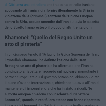
di Gibilterra una petroliera
che trasporta petrolio iraniano,
accusando gli iraniani di rifornire illegalmente la Siria in
violazione delle (criminali) sanzioni dell’Unione Europea
contro la Siria, accuse smentite dall’Iran
, tuttavia le autorità
dello Stretto hanno esteso il blocco di altri trenta giorni.
Khamenei: “Quello del Regno Unito un
atto di pirateria”
In un discorso tenuto il 16 luglio, la Guida Suprema dell’Iran,
l’ayatollah
Khamenei, ha definito l’azione della Gran
Bretagna un atto di pirateria
e ha affermato che l’Iran ha
continuato a rispettare l’
accordo sul nucleare
, nonostante i
partner europei, tra cui il governo britannico, abbiano violato
il piano d’azione internazionale, chiedendo tuttavia all’Iran di
mantenere gli impegni e, ora che ha iniziato a ridurli,
“le
autorità europee chiedono con insolenza di rispettare
l’accordo”, quando in realtà loro stesse non hanno rispettato
i loro undici impegni
. La Guida Suprema ha inoltre aggiunto: