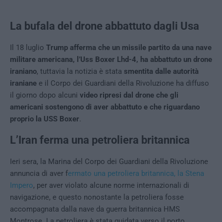
La bufala del drone abbattuto dagli Usa
Il 18 luglio
Trump afferma che un missile partito da una nave
militare americana, l’Uss Boxer Lhd-4, ha abbattuto un drone
iraniano
, tuttavia la notizia è stata
smentita dalle autorità
iraniane
e il Corpo dei Guardiani della Rivoluzione ha diffuso
il giorno dopo alcuni
video ripresi dal drone che gli
americani sostengono di aver abbattuto e che riguardano
proprio la USS Boxer
.
L’Iran ferma una petroliera britannica
Ieri sera, la Marina del Corpo dei Guardiani della Rivoluzione
annuncia di aver f
ermato una petroliera britannica, la Stena
Impero
, per aver violato alcune norme internazionali di
navigazione, e questo nonostante la petroliera fosse
accompagnata dalla nave da guerra britannica HMS
Montrose. La petroliera è stata guidata verso il porto