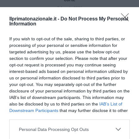
7 Agosto 2026
Ilprimatonazionale.it -
Do Not Process My Personal
Information
If you wish to opt-out of the sale, sharing to third parties, or
processing of your personal or sensitive information for
targeted advertising by us, please use the below opt-out
section to confirm your selection. Please note that after your
opt-out request is processed you may continue seeing
interest-based ads based on personal information utilized by
us or personal information disclosed to third parties prior to
your opt-out. You may separately opt-out of the further
disclosure of your personal information by third parties on the
IAB’s list of downstream participants. This information may
also be disclosed by us to third parties on the
IAB’s List of
Bonaccini e il mito delle barricate di Parma: quando
Downstream Participants
that may further disclose it to other
l’antifascismo copia il fascismo
third parties.
6 Agosto 2026
Please note that this website/app uses one or more Google
Personal Data Processing Opt Outs
services and may gather and store information including but