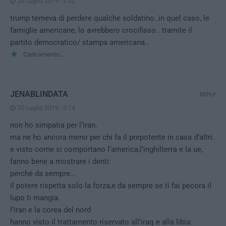
20 Luglio 2019 - 2:32
trump temeva di perdere qualche soldatino..in quel caso, le
famiglie americane, lo avrebbero crocifisso.. tramite il
partito democratico/ stampa americana..
Caricamento...
JENABLINDATA
REPLY
20 Luglio 2019 - 3:14
non ho simpatia per l’iran.
ma ne ho ancora meno per chi fa il prepotente in casa d’altri.
e visto come si comportano l’america,l’inghilterra e la ue,
fanno bene a mostrare i denti:
perchè da sempre…
il potere rispetta solo la forza,e da sempre se ti fai pecora il
lupo ti mangia.
l’iran e la corea del nord
hanno visto il trattamento riservato all’iraq e alla libia: