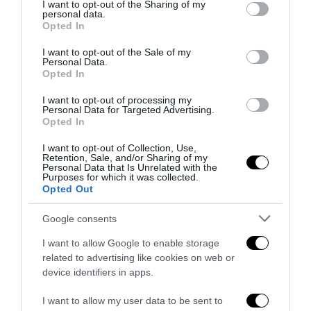
not limited to your visit or usage behaviour. You may click to
I want to opt-out of the Sharing of my
personal data.
grant or deny consent to Google and its third-party tags to
Opted In
use your data for below specified purposes in below Google
consent section.
I want to opt-out of the Sale of my
Personal Data.
Opted In
I want to opt-out of processing my
Personal Data for Targeted Advertising.
Opted In
I want to opt-out of Collection, Use,
Retention, Sale, and/or Sharing of my
Personal Data that Is Unrelated with the
Purposes for which it was collected.
Opted Out
Remigrazione, il Copasir riconosce all’antifascismo il
veto del disordine
Google consents
6 Agosto 2026
I want to allow Google to enable storage
related to advertising like cookies on web or
device identifiers in apps.
I want to allow my user data to be sent to