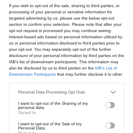
If you wish to opt-out of the sale, sharing to third parties, or
Spin Time, l’antifascismo commensale della Roma
processing of your personal or sensitive information for
«open to the future»
targeted advertising by us, please use the below opt-out
section to confirm your selection. Please note that after your
7 Agosto 2026
opt-out request is processed you may continue seeing
interest-based ads based on personal information utilized by
us or personal information disclosed to third parties prior to
your opt-out. You may separately opt-out of the further
disclosure of your personal information by third parties on the
IAB’s list of downstream participants. This information may
also be disclosed by us to third parties on the
IAB’s List of
Downstream Participants
that may further disclose it to other
third parties.
Please note that this website/app uses one or more Google
Personal Data Processing Opt Outs
services and may gather and store information including but
not limited to your visit or usage behaviour. You may click to
I want to opt-out of the Sharing of my
personal data.
grant or deny consent to Google and its third-party tags to
Opted In
use your data for below specified purposes in below Google
consent section.
Tekne agli americani: il Golden Power è l’ultima trincea
I want to opt-out of the Sale of my
Personal Data.
di uno Stato senza politica...
Opted In