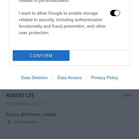
related to personalization.
I want to allow Google to enable storage
related to security, including authentication
functionality and fraud prevention, and other
user protection.
«Spin Time non è CasaPound»: la santa occupazione
rossa che fa politica, vende e...
4 Agosto 2026
CONFIRM
Data Deletion
Data Access
Privacy Policy
3 COMMENTS
ROBERT LEE
REPLY
1 Dicembre 2018 - 2:16
brucia all’inferno, maiale
Caricamento...