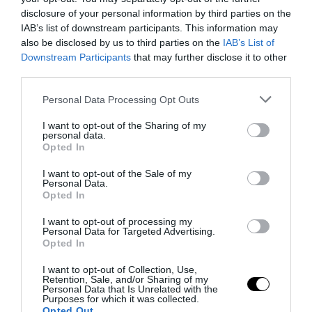
disclosure of your personal information by third parties on the
IAB’s list of downstream participants. This information may
also be disclosed by us to third parties on the
IAB’s List of
Downstream Participants
that may further disclose it to other
third parties.
Please note that this website/app uses one or more Google
Personal Data Processing Opt Outs
services and may gather and store information including but
not limited to your visit or usage behaviour. You may click to
I want to opt-out of the Sharing of my
personal data.
grant or deny consent to Google and its third-party tags to
Opted In
use your data for below specified purposes in below Google
consent section.
I want to opt-out of the Sale of my
La sinistra è così serva delle toghe da odiare persino il
Personal Data.
Opted In
ricordo di Enzo...
5 Agosto 2026
I want to opt-out of processing my
Personal Data for Targeted Advertising.
Opted In
I want to opt-out of Collection, Use,
Retention, Sale, and/or Sharing of my
Personal Data that Is Unrelated with the
Purposes for which it was collected.
Opted Out