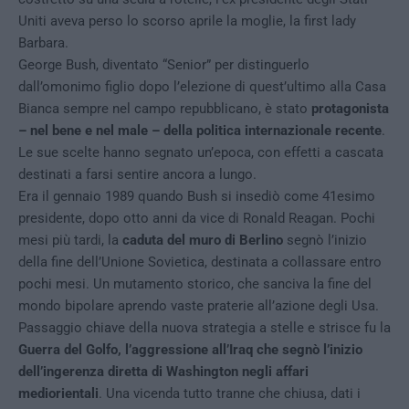
Uniti aveva perso lo scorso aprile la moglie, la first lady
Barbara.
George Bush, diventato “Senior” per distinguerlo
dall’omonimo figlio dopo l’elezione di quest’ultimo alla Casa
Bianca sempre nel campo repubblicano, è stato
protagonista
– nel bene e nel male – della politica internazionale recente
.
Le sue scelte hanno segnato un’epoca, con effetti a cascata
destinati a farsi sentire ancora a lungo.
Era il gennaio 1989 quando Bush si insediò come 41esimo
presidente, dopo otto anni da vice di Ronald Reagan. Pochi
mesi più tardi, la
caduta del muro di Berlino
segnò l’inizio
della fine dell’Unione Sovietica, destinata a collassare entro
pochi mesi. Un mutamento storico, che sanciva la fine del
mondo bipolare aprendo vaste praterie all’azione degli Usa.
Passaggio chiave della nuova strategia a stelle e strisce fu la
Guerra del Golfo, l’aggressione all’Iraq che segnò l’inizio
dell’ingerenza diretta di Washington negli affari
mediorientali
. Una vicenda tutto tranne che chiusa, dati i