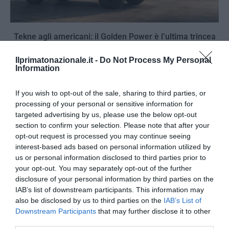
Tekne agli americani: il Golden Power è l’ultima trincea
di uno Stato senza politica...
Ilprimatonazionale.it -
Do Not Process My Personal
7 Agosto 2026
Information
If you wish to opt-out of the sale, sharing to third parties, or
processing of your personal or sensitive information for
targeted advertising by us, please use the below opt-out
section to confirm your selection. Please note that after your
opt-out request is processed you may continue seeing
interest-based ads based on personal information utilized by
us or personal information disclosed to third parties prior to
your opt-out. You may separately opt-out of the further
disclosure of your personal information by third parties on the
IAB’s list of downstream participants. This information may
also be disclosed by us to third parties on the
IAB’s List of
Downstream Participants
that may further disclose it to other
third parties.