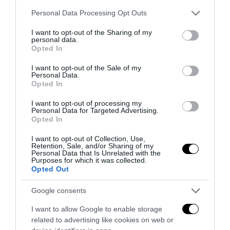
Addio a Francesco Guccini: stronzo, poeta e buffone di
Please note that this website/app uses one or more Google
corte
Personal Data Processing Opt Outs
services and may gather and store information including but
7 Agosto 2026
not limited to your visit or usage behaviour. You may click to
I want to opt-out of the Sharing of my
personal data.
grant or deny consent to Google and its third-party tags to
Opted In
use your data for below specified purposes in below Google
consent section.
I want to opt-out of the Sale of my
Personal Data.
Opted In
I want to opt-out of processing my
Personal Data for Targeted Advertising.
Opted In
I want to opt-out of Collection, Use,
Retention, Sale, and/or Sharing of my
Personal Data that Is Unrelated with the
Purposes for which it was collected.
Opted Out
Google consents
Bonaccini e il mito delle barricate di Parma: quando
l’antifascismo copia il fascismo
I want to allow Google to enable storage
6 Agosto 2026
related to advertising like cookies on web or