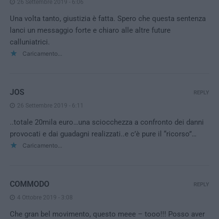
26 Settembre 2019 - 6:06
Una volta tanto, giustizia è fatta. Spero che questa sentenza
lanci un messaggio forte e chiaro alle altre future
calluniatrici.
Caricamento...
JOS
REPLY
26 Settembre 2019 - 6:11
..totale 20mila euro…una sciocchezza a confronto dei danni
provocati e dai guadagni realizzati..e c’è pure il “ricorso”…
Caricamento...
COMMODO
REPLY
4 Ottobre 2019 - 3:08
Che gran bel movimento, questo meee – tooo!!! Posso aver