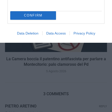
CONFIRM
Data Deletion
Data Access
Privacy Policy
La Camera boccia il patentino antifascista per parlare a
Montecitorio: palo clamoroso del Pd
5 Agosto 2026
3 COMMENTS
PIETRO ARETINO
REPLY