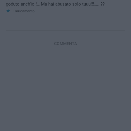
goduto anch’io !… Ma hai abusato solo tuuu!!!….. ??
Caricamento...
COMMENTA