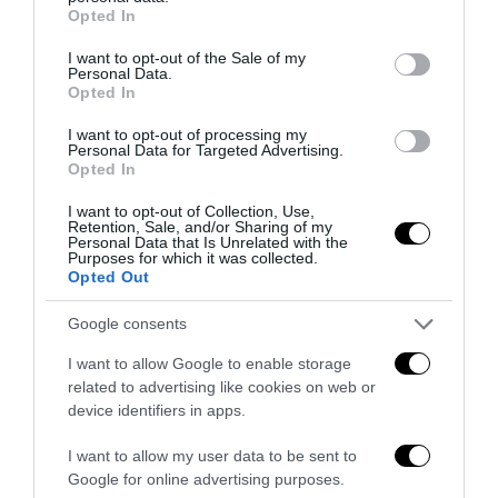
grant or deny consent to Google and its third-party tags to
Opted In
use your data for below specified purposes in below Google
consent section.
I want to opt-out of the Sale of my
Personal Data.
Opted In
I want to opt-out of processing my
Personal Data for Targeted Advertising.
Opted In
I want to opt-out of Collection, Use,
Retention, Sale, and/or Sharing of my
Personal Data that Is Unrelated with the
Purposes for which it was collected.
Opted Out
Tekne agli americani: il Golden Power è l’ultima trincea
di uno Stato senza politica...
Google consents
7 Agosto 2026
I want to allow Google to enable storage
related to advertising like cookies on web or
device identifiers in apps.
I want to allow my user data to be sent to
Google for online advertising purposes.