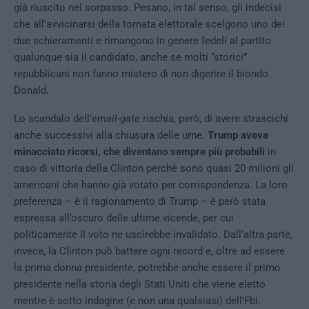
già riuscito nel sorpasso. Pesano, in tal senso, gli indecisi
che all’avvicinarsi della tornata elettorale scelgono uno dei
due schieramenti e rimangono in genere fedeli al partito
qualunque sia il candidato, anche se molti “storici”
repubblicani non fanno mistero di non digerire il biondo
Donald.
Lo scandalo dell’
email-gate
rischia, però, di avere strascichi
anche successivi alla chiusura delle urne.
Trump aveva
minacciato ricorsi, che diventano sempre più probabili
in
caso di vittoria della Clinton perchè sono quasi 20 milioni gli
americani che hanno già votato per corrispondenza. La loro
preferenza – è il ragionamento di Trump – è però stata
espressa all’oscuro delle ultime vicende, per cui
politicamente il voto ne uscirebbe invalidato. Dall’altra parte,
invece, la Clinton può battere ogni record e, oltre ad essere
la prima donna presidente, potrebbe anche essere il primo
presidente nella storia degli Stati Uniti che viene eletto
mentre è sotto indagine (e non una qualsiasi) dell’Fbi.