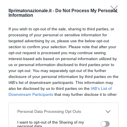
Ilprimatonazionale.it -
Do Not Process My Personal
Information
If you wish to opt-out of the sale, sharing to third parties, or
processing of your personal or sensitive information for
targeted advertising by us, please use the below opt-out
section to confirm your selection. Please note that after your
opt-out request is processed you may continue seeing
interest-based ads based on personal information utilized by
us or personal information disclosed to third parties prior to
your opt-out. You may separately opt-out of the further
disclosure of your personal information by third parties on the
IAB’s list of downstream participants. This information may
also be disclosed by us to third parties on the
IAB’s List of
Spin Time, l’antifascismo commensale della Roma
Downstream Participants
that may further disclose it to other
«open to the future»
third parties.
7 Agosto 2026
Please note that this website/app uses one or more Google
Personal Data Processing Opt Outs
services and may gather and store information including but
not limited to your visit or usage behaviour. You may click to
I want to opt-out of the Sharing of my
personal data.