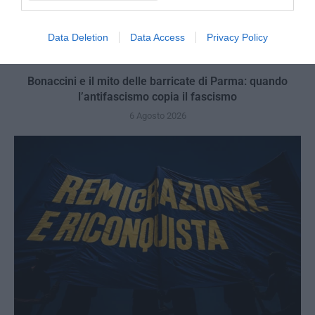
Data Deletion
Data Access
Privacy Policy
Bonaccini e il mito delle barricate di Parma: quando
l’antifascismo copia il fascismo
6 Agosto 2026