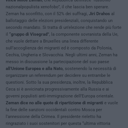
vince Milos Zeman
, che
Repubblica
definisce “russofilo
nazionalpopulista xenofobo”, il che lascia ben sperare.
Zeman ha sconfitto, con il 52% dei suffragi,
Jiri Drahos
al
ballotaggio delle elezioni presidenziali, conquistando un
secondo mandato. Si tratta di un’elezione che rende più forte
il
“gruppo di Visegrad”
, la componente sovranista della Ue,
che vuole dettare a Bruxelles una linea differente
sull’accoglienza dei migranti ed è composto da Polonia,
Cechia, Ungheria e Slovacchia. Negli ultimi anni, Zeman ha
messo in discussione la partecipazione del suo paese
all’Unione Europea e alla Nato,
sostenendo la necessità di
organizzare un referendum per decidere su entrambe le
questioni. Sotto la sua presidenza, inoltre, la Repubblica
Ceca si è avvicinata progressivamente alla Russia e ai
governi populisti anti-immigrazione dell’Europa orientale.
Zeman dice no alle quote di ripartizione di migranti
e vuole
la fine delle sanzioni occidentali contro Mosca per
l’annessione della Crimea. Il presidente rieletto ha
ringraziato i suoi sostenitori per questa “ultima vittoria