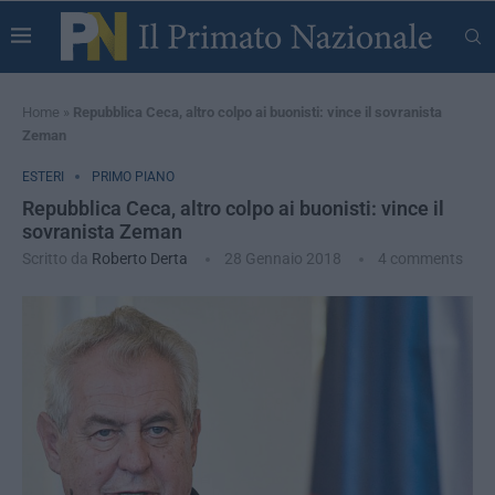
Home
»
Repubblica Ceca, altro colpo ai buonisti: vince il sovranista
Zeman
ESTERI
PRIMO PIANO
Repubblica Ceca, altro colpo ai buonisti: vince il
sovranista Zeman
Scritto da
Roberto Derta
28 Gennaio 2018
4 comments