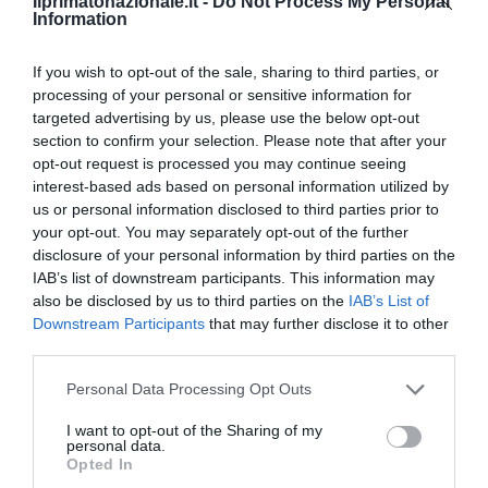
Ilprimatonazionale.it -
Do Not Process My Personal
Information
If you wish to opt-out of the sale, sharing to third parties, or
processing of your personal or sensitive information for
targeted advertising by us, please use the below opt-out
section to confirm your selection. Please note that after your
opt-out request is processed you may continue seeing
interest-based ads based on personal information utilized by
us or personal information disclosed to third parties prior to
your opt-out. You may separately opt-out of the further
disclosure of your personal information by third parties on the
IAB’s list of downstream participants. This information may
La sinistra è così serva delle toghe da odiare persino il
also be disclosed by us to third parties on the
IAB’s List of
ricordo di Enzo...
Downstream Participants
that may further disclose it to other
5 Agosto 2026
third parties.
Please note that this website/app uses one or more Google
Personal Data Processing Opt Outs
services and may gather and store information including but
not limited to your visit or usage behaviour. You may click to
I want to opt-out of the Sharing of my
personal data.
grant or deny consent to Google and its third-party tags to
Opted In
use your data for below specified purposes in below Google