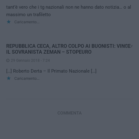
tant’è vero che i tg nazionali non ne hanno dato notizia… o al
massimo un trafiletto
Caricamento...
REPUBBLICA CECA, ALTRO COLPO AI BUONISTI: VINCE
REPLY
IL SOVRANISTA ZEMAN – STOPEURO
29 Gennaio 2018 - 7:24
[…] Roberto Derta – Il Primato Nazionale […]
Caricamento...
COMMENTA