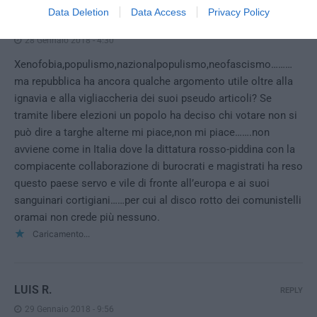
Data Deletion
Data Access
Privacy Policy
RAFFO
REPLY
28 Gennaio 2018 - 4:30
Xenofobia,populismo,nazionalpopulismo,neofascismo………
ma repubblica ha ancora qualche argomento utile oltre alla
ignavia e alla vigliaccheria dei suoi pseudo articoli? Se
tramite libere elezioni un popolo ha deciso chi votare non si
può dire a targhe alterne mi piace,non mi piace…….non
avviene come in Italia dove la dittatura rosso-piddina con la
compiacente collaborazione di burocrati e magistrati ha reso
questo paese servo e vile di fronte all’europa e ai suoi
sanguinari cortigiani……per cui al disco rotto dei comunistelli
oramai non crede più nessuno.
Caricamento...
LUIS R.
REPLY
29 Gennaio 2018 - 9:56