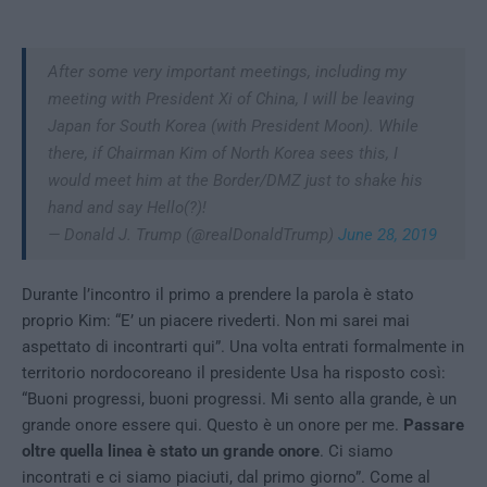
After some very important meetings, including my
meeting with President Xi of China, I will be leaving
Japan for South Korea (with President Moon). While
there, if Chairman Kim of North Korea sees this, I
would meet him at the Border/DMZ just to shake his
hand and say Hello(?)!
— Donald J. Trump (@realDonaldTrump)
June 28, 2019
Durante l’incontro il primo a prendere la parola è stato
proprio Kim: “E’ un piacere rivederti. Non mi sarei mai
aspettato di incontrarti qui”. Una volta entrati formalmente in
territorio nordocoreano il presidente Usa ha risposto così:
“Buoni progressi, buoni progressi. Mi sento alla grande, è un
grande onore essere qui. Questo è un onore per me.
Passare
oltre quella linea è stato un grande onore
. Ci siamo
incontrati e ci siamo piaciuti, dal primo giorno”. Come al