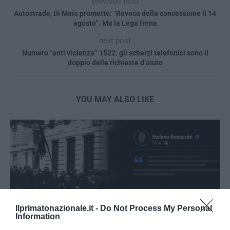
previous post
Autostrade, Di Maio promette: “Revoca della concessione il 14
agosto”. Ma la Lega frena
next post
Numero “anti violenza” 1522: gli scherzi telefonici sono il
doppio delle richieste d’aiuto
YOU MAY ALSO LIKE
Ilprimatonazionale.it -
Do Not Process My Personal
Information