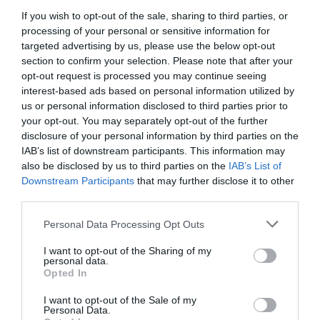
If you wish to opt-out of the sale, sharing to third parties, or
processing of your personal or sensitive information for
targeted advertising by us, please use the below opt-out
Bonaccini e il mito delle barricate di Parma: quando
section to confirm your selection. Please note that after your
l’antifascismo copia il fascismo
opt-out request is processed you may continue seeing
interest-based ads based on personal information utilized by
6 Agosto 2026
us or personal information disclosed to third parties prior to
your opt-out. You may separately opt-out of the further
disclosure of your personal information by third parties on the
IAB’s list of downstream participants. This information may
also be disclosed by us to third parties on the
IAB’s List of
Downstream Participants
that may further disclose it to other
third parties.
Please note that this website/app uses one or more Google
Personal Data Processing Opt Outs
services and may gather and store information including but
not limited to your visit or usage behaviour. You may click to
I want to opt-out of the Sharing of my
personal data.
grant or deny consent to Google and its third-party tags to
Opted In
use your data for below specified purposes in below Google
consent section.
I want to opt-out of the Sale of my
Personal Data.