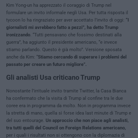
Kim Yong-un ha apprezzato il coraggio di Trump nel
formulare un invito informale negli Usa. Per tutta risposta il
tycoon lo ha ringraziato per aver accettato l’invito di oggi:
“I
giornalisti mi avrebbero fatto a pezzi”, ha detto Trump
ironizzando
. “Tutti pensavano che fossimo destinati alla
guerra”, ha aggiunto il presidente americano, “e invece
stiamo parlando. Questo è già molto”. Versione sposata
anche da Kim: “
Stiamo cercando di superare i problemi del
passato per creare un futuro migliore”.
Gli analisti Usa criticano Trump
Nonostante l’irrituale invito tramite Twitter, la Casa Bianca
ha confermato che la visita di Trump al confine tra le due
coree era in programma da molto. Non in programma invece
la stretta di mano, quella sì forse idea last minute di Trump e
del suo entourage.
Un approccio che non piace agli analisti,
tra tutti quelli del Council on Foreign Relations americano,
per i quali i risultati non si ottengono con la diplomazia di