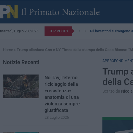
martedì, Luglio 28, 2026
TOP POSTS
Gli investitori si rivolgono
Home
»
Trump allontana Cnn e NY Times dalla stampa della Casa Bianca: “
APPROFONDIMENT
Notizie Recenti
Trump a
No Tav, l’eterno
della C
riciclaggio della
«resistenza»:
Scritto da
Nicola
anatomia di una
violenza sempre
giustificata
28 Luglio 2026