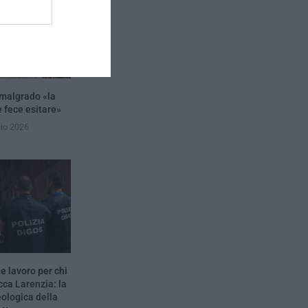
 malgrado «la
e fece esitare»
lio 2026
e lavoro per chi
a Larenzia: la
eologica della