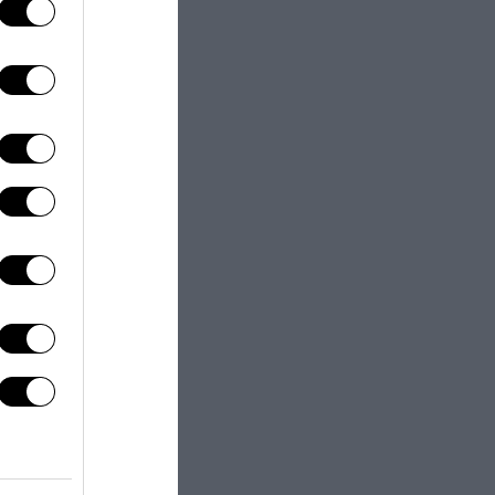
next post
70% degli italiani
dice no a Uber