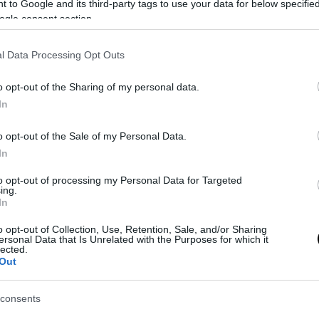
 to Google and its third-party tags to use your data for below specifi
decisione di Trump è arrivata subito una protesta formale: i corrispon
ogle consent section.
s e Time Magazine hanno deciso di boicottare l’incontro, al quale
ipato i giornalisti delle testate conservatrici come Washington T
l Data Processing Opt Outs
etwork, Abc, Cbs, Wsj, Bloomberg, Fox e Breitbart News.
o opt-out of the Sharing of my personal data.
In
o opt-out of the Sale of my Personal Data.
In
to opt-out of processing my Personal Data for Targeted
ing.
In
o opt-out of Collection, Use, Retention, Sale, and/or Sharing
ersonal Data that Is Unrelated with the Purposes for which it
lected.
Out
consents