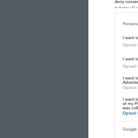
deny consent
Di fronte alla 
in below Go
Associated Pres
comunque partec
Persona
America News N
I want t
Nicola Mattei
Opted 
I want t
Opted 
I want 
Advertis
Opted 
I want t
of my P
was col
Opted 
Google 