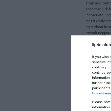
strali nei confr
anonime
” e def
individuato i p
mezzi d’informa
riguardanti la 
trovarli neppur
potrebbero avere
Ilprimaton
If you wish 
sensitive in
confirm you
continue se
information 
further disc
participants
Downstream 
Please note
information 