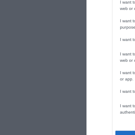
I want t
web or d
CONVIDIDI
I want t
purpose
I want 
I want t
web or d
I want t
or app.
previous post
Svendersi per d
I want t
l’incucio di Berl
I want t
authenti