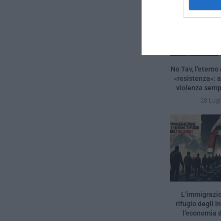
No Tav, l’eterno 
«resistenza»: 
violenza sempr
28 Lugl
L’immigrazio
rifugio degli i
l’economia d