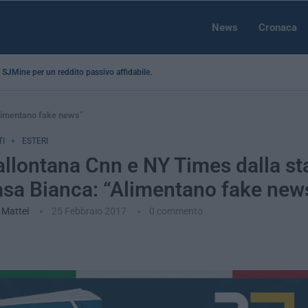
News
Cronaca
 a SJMine per un reddito passivo affidabile...
Alimentano fake news”
I
ESTERI
llontana Cnn e NY Times dalla s
asa Bianca: “Alimentano fake new
 Mattei
25 Febbraio 2017
0 commento