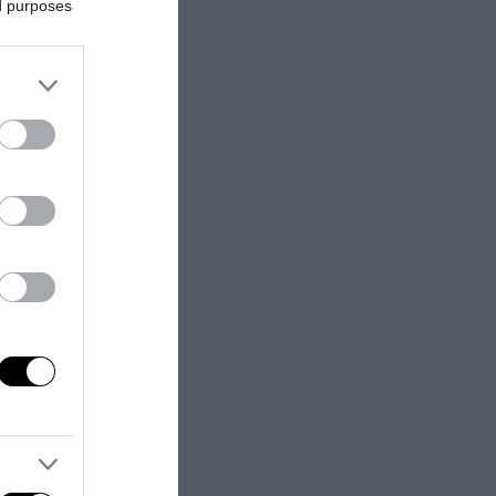
ed purposes
denti di
 hanno
imes, One