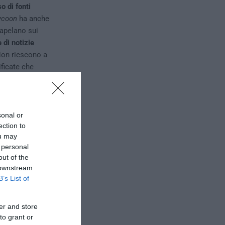
o di fonti
ycoon
ha anche
rapelano sui
 di notizie
Non riescono a
ificate che
filo.
sonal or
ection to
ou may
 personal
out of the
 downstream
B’s List of
er and store
to grant or