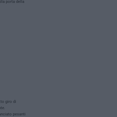
lla porta della
to giro di
te.
anciato pesanti