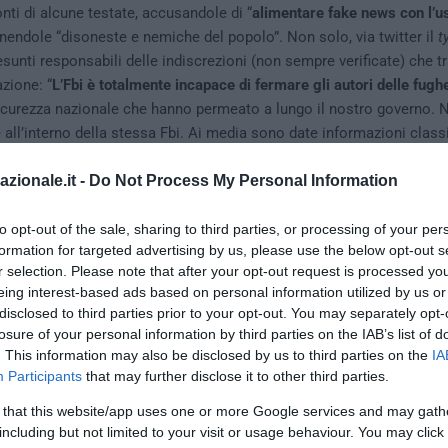
onti di alcune testate, accusandole di “
alimentare fake news con l’us
inendole “disoneste e nemiche del popolo”. Non solo, via twitter il
t
resunti responsabili delle indiscrezioni (non sempre verificate) che t
zione: “
L’Fbi è totalmente incapace di fermare gli autori delle fughe
sicurezza nazionale che hanno permeato a lungo il nostro governo. 
e all’interno della stessa Fbi. Ai media sono date informazioni class
 un effetto devastante sugli Usa. Trovarli ora”, si legge sul suo pro
azionale.it -
Do Not Process My Personal Information
to opt-out of the sale, sharing to third parties, or processing of your per
formation for targeted advertising by us, please use the below opt-out s
r selection. Please note that after your opt-out request is processed y
eing interest-based ads based on personal information utilized by us or
disclosed to third parties prior to your opt-out. You may separately opt-
losure of your personal information by third parties on the IAB’s list of
. This information may also be disclosed by us to third parties on the
IA
Participants
that may further disclose it to other third parties.
 that this website/app uses one or more Google services and may gath
including but not limited to your visit or usage behaviour. You may click 