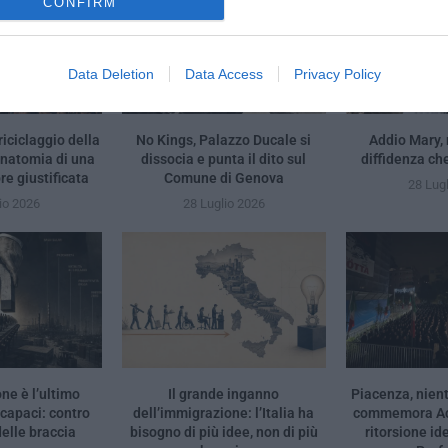
CONFIRM
Data Deletion
Data Access
Privacy Policy
riciclaggio della
No Kings, Palazzo Ducale si
Addio Mary,
anatomia di una
dissocia e punta il dito sul
diffidenza ch
e giustificata
Comune di Genova
28 Lug
io 2026
28 Luglio 2026
ne è l’ultimo
Il grande inganno
Piacenza, nient
ncapaci: contro
dell’immigrazione: l’Italia ha
commemora Acc
elle braccia
bisogno di più idee, non di più
ritorsione id