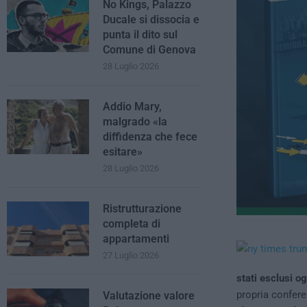
No Kings, Palazzo
Ducale si dissocia e
punta il dito sul
Comune di Genova
28 Luglio 2026
Addio Mary,
malgrado «la
diffidenza che fece
esitare»
28 Luglio 2026
Ristrutturazione
completa di
appartamenti
27 Luglio 2026
stati esclusi o
propria confer
Valutazione valore