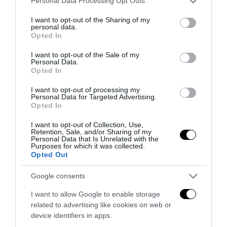
Personal Data Processing Opt Outs
services and may gather and store information including but
not limited to your visit or usage behaviour. You may click to
I want to opt-out of the Sharing of my
personal data.
grant or deny consent to Google and its third-party tags to
Opted In
use your data for below specified purposes in below Google
consent section.
I want to opt-out of the Sale of my
Personal Data.
Opted In
I want to opt-out of processing my
Personal Data for Targeted Advertising.
Opted In
I want to opt-out of Collection, Use,
Retention, Sale, and/or Sharing of my
Personal Data that Is Unrelated with the
Purposes for which it was collected.
Opted Out
Bonaccini e il mito delle barricate di Parma: quando
l’antifascismo copia il fascismo
Google consents
6 Agosto 2026
I want to allow Google to enable storage
related to advertising like cookies on web or
device identifiers in apps.