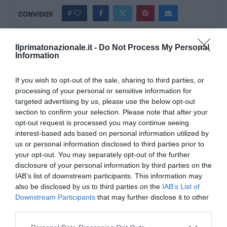
0
CONVIDIDI
Ilprimatonazionale.it -
Do Not Process My Personal
DAVIDE ROMANO
Information
If you wish to opt-out of the sale, sharing to third parties, or
processing of your personal or sensitive information for
targeted advertising by us, please use the below opt-out
section to confirm your selection. Please note that after your
previous post
opt-out request is processed you may continue seeing
L’aspetto fisico dei liberali è un argomento di cui vale la pena
interest-based ads based on personal information utilized by
ragionare
us or personal information disclosed to third parties prior to
your opt-out. You may separately opt-out of the further
next post
disclosure of your personal information by third parties on the
Israele censura Puffetta nella città ultra-ortodossa. Troppo
IAB’s list of downstream participants. This information may
donna
also be disclosed by us to third parties on the
IAB’s List of
Downstream Participants
that may further disclose it to other
third parties.
YOU MAY ALSO LIKE
Please note that this website/app uses one or more Google