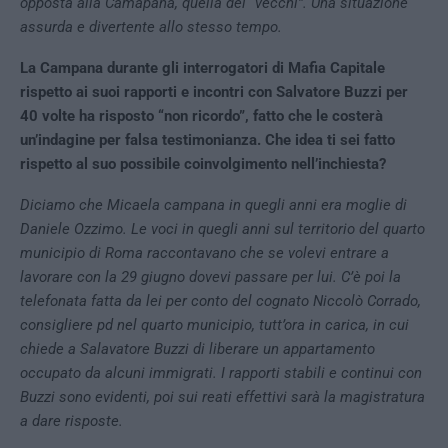
opposta alla Camapana, quella dei “vecchi”. Una situazione
assurda e divertente allo stesso tempo.
La Campana durante gli interrogatori di Mafia Capitale
rispetto ai suoi rapporti e incontri con Salvatore Buzzi per
40 volte ha risposto “non ricordo”, fatto che le costerà
un’indagine per falsa testimonianza. Che idea ti sei fatto
rispetto al suo possibile coinvolgimento nell’inchiesta?
Diciamo che Micaela campana in quegli anni era moglie di
Daniele Ozzimo. Le voci in quegli anni sul territorio del quarto
municipio di Roma raccontavano che se volevi entrare a
lavorare con la 29 giugno dovevi passare per lui. C’è poi la
telefonata fatta da lei per conto del cognato Niccolò Corrado,
consigliere pd nel quarto municipio, tutt’ora in carica, in cui
chiede a Salavatore Buzzi di liberare un appartamento
occupato da alcuni immigrati. I rapporti stabili e continui con
Buzzi sono evidenti, poi sui reati effettivi sarà la magistratura
a dare risposte.