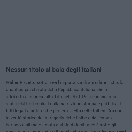
Nessun titolo al boia degli italiani
Walter Rizzetto sottolinea l’importanza di annullare il «titolo
onorifico più elevato della Repubblica italiana che fu
attribuito al maresciallo Tito nel 1970. Per decenni sono
stati celati, ed esclusi dalla narrazione storica e pubblica, i
fatti legati a coloro che persero la vita nelle foibe». Ora che
la verità storica della tragedia delle Foibe e dell’esodo
istriano-giuliano-dalmata è stata ristabilita ed è sotto gli
occhi di tutti, non è più tollerabile che quell’onorificenza
resti