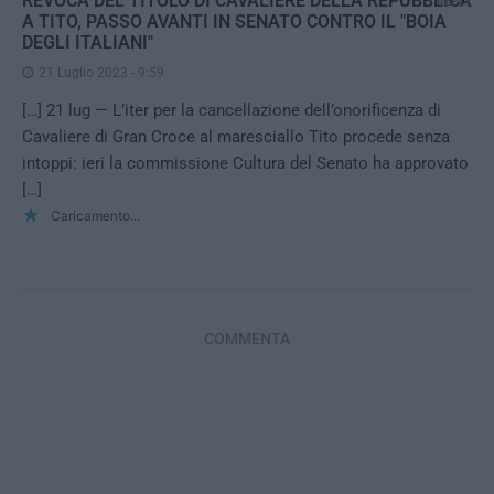
REVOCA DEL TITOLO DI CAVALIERE DELLA REPUBBLICA
REPLY
A TITO, PASSO AVANTI IN SENATO CONTRO IL "BOIA
DEGLI ITALIANI"
21 Luglio 2023 - 9:59
[…] 21 lug — L’iter per la cancellazione dell’onorificenza di
Cavaliere di Gran Croce al maresciallo Tito procede senza
intoppi: ieri la commissione Cultura del Senato ha approvato
[…]
Caricamento...
COMMENTA