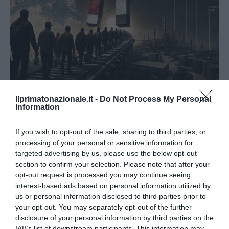
L’immigrazione è l’ultimo rifugio degli incapaci: contro
Ilprimatonazionale.it -
Do Not Process My Personal
Information
l’economia delle braccia
27 Luglio 2026
If you wish to opt-out of the sale, sharing to third parties, or
processing of your personal or sensitive information for
targeted advertising by us, please use the below opt-out
section to confirm your selection. Please note that after your
opt-out request is processed you may continue seeing
interest-based ads based on personal information utilized by
us or personal information disclosed to third parties prior to
your opt-out. You may separately opt-out of the further
disclosure of your personal information by third parties on the
IAB’s list of downstream participants. This information may