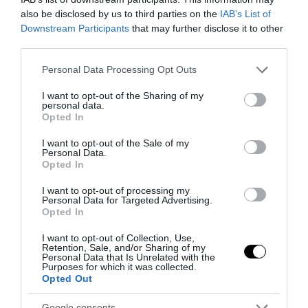
also be disclosed by us to third parties on the
IAB’s List of
Downstream Participants
that may further disclose it to other
third parties.
Please note that this website/app uses one or more Google
Personal Data Processing Opt Outs
services and may gather and store information including but
Il grande inganno dell’immigrazione: l’Italia ha bisogno
not limited to your visit or usage behaviour. You may click to
I want to opt-out of the Sharing of my
di più idee, non di più braccia
personal data.
grant or deny consent to Google and its third-party tags to
Opted In
27 Luglio 2026
use your data for below specified purposes in below Google
consent section.
I want to opt-out of the Sale of my
Personal Data.
Opted In
I want to opt-out of processing my
Personal Data for Targeted Advertising.
Opted In
I want to opt-out of Collection, Use,
Retention, Sale, and/or Sharing of my
Personal Data that Is Unrelated with the
Purposes for which it was collected.
Opted Out
Google consents