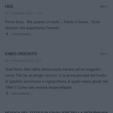
HGS
REPLY
15 Febbraio 2023 - 1:39
Porco boia… Ma quanto ci vuole … Fatelo e basta… Sono
decenni che aspettiamo l’evento
Caricamento...
FABIO CROCIATO
REPLY
16 Febbraio 2023 - 4:31
Quel titolo dato dalla democrazia italiana ad un soggetto
come Tito ha un pregio storico: è la prova provata del livello
di ignobile servilismo e vigliaccheria al quale erano giunti nel
1969 !! Come tale resterà incancellabile.
Caricamento...