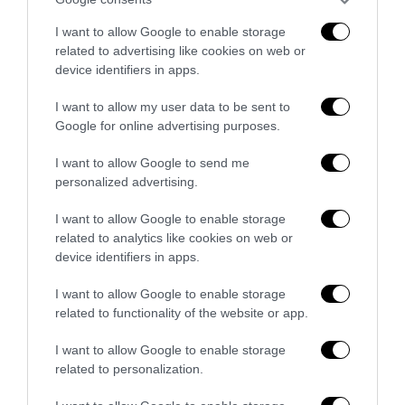
I want to allow Google to enable storage
Piacenza, niente lavoro per chi commemora Acca
related to advertising like cookies on web or
Larenzia: la ritorsione ideologica della Prefettura
device identifiers in apps.
27 Luglio 2026
I want to allow my user data to be sent to
Google for online advertising purposes.
I want to allow Google to send me
personalized advertising.
I want to allow Google to enable storage
related to analytics like cookies on web or
device identifiers in apps.
I want to allow Google to enable storage
related to functionality of the website or app.
I want to allow Google to enable storage
related to personalization.
Berlino, l’islamismo colpisce il Pride: il perpetuo