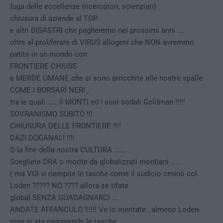
fuga delle eccellenze (ricercatori, scienziati)
chiusura di aziende al TOP
e altri DISASTRI che pagheremo nei prossimi anni ….
oltre al proliferare di VIRUS allogeni che NON avremmo
patito in un mondo con
FRONTIERE CHIUSE
e MERDE UMANE che si sono arricchite alle nostre spalle
COME I BORSARI NERI ,
tra le quali …… il MONTI ed i suoi sodali Goldman !!!!!
SOVRANISMO SUBITO !!!
CHIUSURA DELLE FRONTIERE !!!!
DAZI DOGANALI !!!!
O la fine della nostra CULTURA …….
Scegliete ORA o morite da globalizzati montiani …..
( ma VOI vi riempite le tasche come il sudicio omino col
Loden ????? NO ???? allora se tifate
global SENZA GUADAGNARCI ….
ANDATE AFFANCULO !!!!!! Ve lo meritate , almeno Loden-
man si sta riempiendo le tasche ,