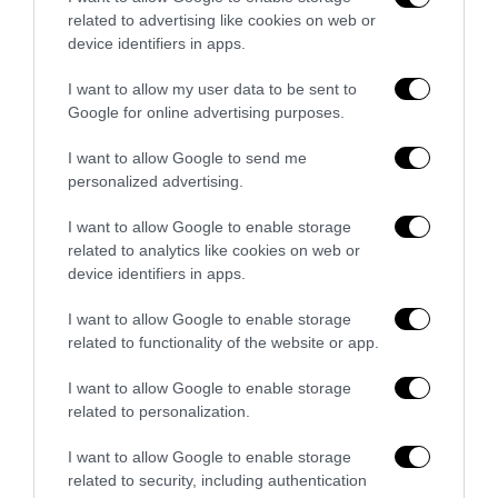
related to advertising like cookies on web or
device identifiers in apps.
Sport, sacralità e bellezza: dai bronzi di Riace alla
censura televisiva
I want to allow my user data to be sent to
24 Luglio 2026
Google for online advertising purposes.
I want to allow Google to send me
personalized advertising.
7 COMMENTS
I want to allow Google to enable storage
related to analytics like cookies on web or
SERGIO PACILLO
REPLY
device identifiers in apps.
28 Febbraio 2020 - 1:22
I want to allow Google to enable storage
Quante bugie si dicono sui Monti!
related to functionality of the website or app.
Avrebbe venduta la sovranità.
Se così fosse, allora perché il nostro debito pubblico
I want to allow Google to enable storage
continua a chiamarsi sovrano ?
related to personalization.
No scusate, mi sto sbagliando.
I want to allow Google to enable storage
Il debito pubblico è l’unico sovrano che ci è rimasto.
related to security, including authentication
Caricamento...