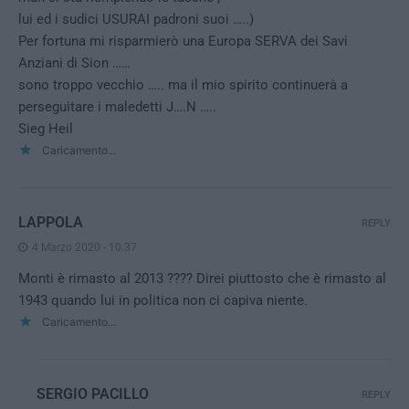
lui ed i sudici USURAI padroni suoi …..)
Per fortuna mi risparmierò una Europa SERVA dei Savi
Anziani di Sion ……
sono troppo vecchio ….. ma il mio spirito continuerà a
perseguitare i maledetti J….N …..
Sieg Heil
Caricamento...
LAPPOLA
REPLY
4 Marzo 2020 - 10:37
Monti è rimasto al 2013 ???? Direi piuttosto che è rimasto al
1943 quando lui in politica non ci capiva niente.
Caricamento...
SERGIO PACILLO
REPLY