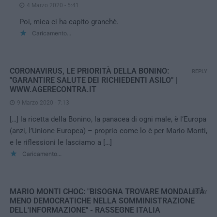
4 Marzo 2020 - 5:41
Poi, mica ci ha capito granchè.
Caricamento...
CORONAVIRUS, LE PRIORITÀ DELLA BONINO:
REPLY
"GARANTIRE SALUTE DEI RICHIEDENTI ASILO" |
WWW.AGERECONTRA.IT
9 Marzo 2020 - 7:13
[…] la ricetta della Bonino, la panacea di ogni male, è l’Europa
(anzi, l’Unione Europea) – proprio come lo è per Mario Monti,
e le riflessioni le lasciamo a […]
Caricamento...
MARIO MONTI CHOC: "BISOGNA TROVARE MONDALITÀ
REPLY
MENO DEMOCRATICHE NELLA SOMMINISTRAZIONE
DELL'INFORMAZIONE" - RASSEGNE ITALIA