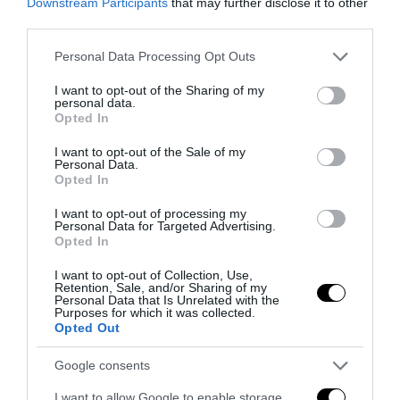
Downstream Participants
that may further disclose it to other
third parties.
Please note that this website/app uses one or more Google
Personal Data Processing Opt Outs
services and may gather and store information including but
not limited to your visit or usage behaviour. You may click to
I want to opt-out of the Sharing of my
Thomas ucciso perché bianco: la giustizia rompe il muro
personal data.
grant or deny consent to Google and its third-party tags to
Opted In
di silenzio
use your data for below specified purposes in below Google
25 Luglio 2026
consent section.
I want to opt-out of the Sale of my
Personal Data.
Opted In
I want to opt-out of processing my
Personal Data for Targeted Advertising.
Opted In
I want to opt-out of Collection, Use,
Retention, Sale, and/or Sharing of my
Personal Data that Is Unrelated with the
Purposes for which it was collected.
Opted Out
Google consents
I want to allow Google to enable storage