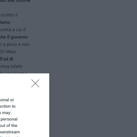
uti alle vittime
scritto il
diamo
ietà a cui il
che il governo
o a poco e non
 Di Maio.
l’ad di
veva infatti
 la onoreremo
ha replicato
sonal or
ection to
ou may
 personal
out of the
 downstream