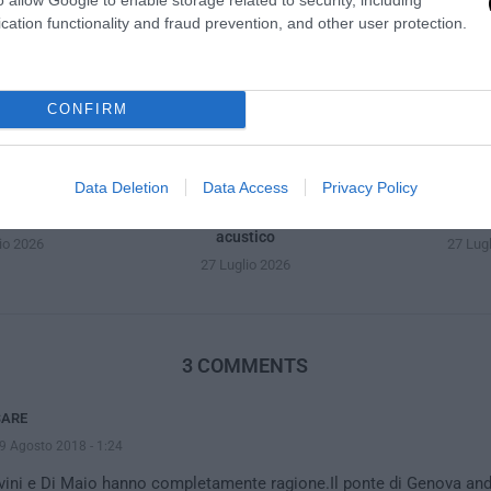
io 2026
cation functionality and fraud prevention, and other user protection.
CONFIRM
Data Deletion
Data Access
Privacy Policy
valore Rolex
Finestre in PVC con isolamento
Servizio N
acustico
io 2026
27 Lug
27 Luglio 2026
3 COMMENTS
SARE
9 Agosto 2018 - 1:24
vini e Di Maio hanno completamente ragione.Il ponte di Genova anda