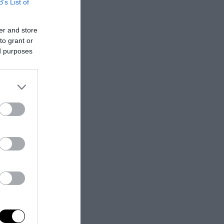
B’s List of
er and store
to grant or
ed purposes