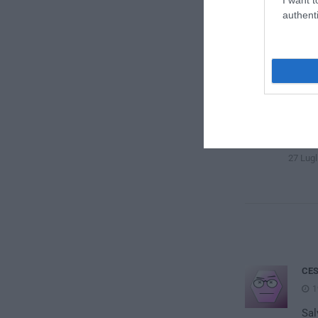
28 Lugl
authenti
Valutazione 
27 Lugl
CE
1
Sal