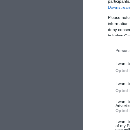
participants
Downstream 
Please note
information 
deny consent
in below Go
Persona
I want t
Opted 
CONVIDIDI
I want t
Opted 
I want 
Advertis
Opted 
I want t
of my P
was col