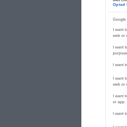
Opted 
previous post
Google 
Islam e occident
possibile "integ
I want t
web or d
I want t
purpose
I want 
I want t
web or d
I want t
or app.
No Kings, Pal
I want t
dissocia e pun
Comune d
I want t