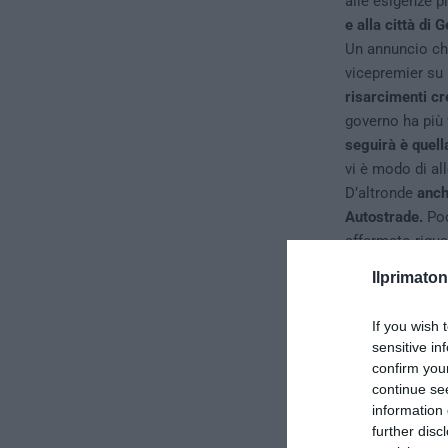
alle esigenze 
e alla città di 
Un annuncio ch
vicepremier su
risarcimenti cre
governo ha più 
seguirà è quell
vi è modo di all
D’altronde
anch
Autostrade.
Poc
affermato rigu
fino in fondo”.
Ilprimaton
secco: “E’ solo
Alessandro Dell
If you wish 
sensitive in
confirm you
continue se
information 
further disc