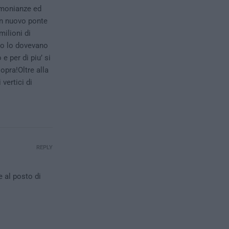
imonianze ed
un nuovo ponte
ilioni di
do lo dovevano
e per di piu’ si
opra!Oltre alla
vertici di
REPLY
 al posto di