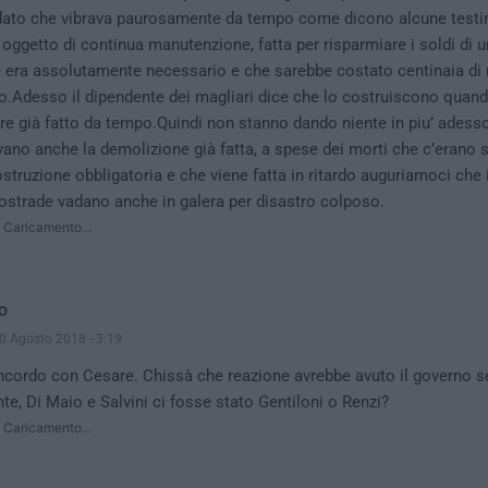
dato che vibrava paurosamente da tempo come dicono alcune test
 oggetto di continua manutenzione, fatta per risparmiare i soldi di 
 era assolutamente necessario e che sarebbe costato centinaia di m
o.Adesso il dipendente dei magliari dice che lo costruiscono quan
re già fatto da tempo.Quindi non stanno dando niente in piu’ adesso 
vano anche la demolizione già fatta, a spese dei morti che c’erano s
ostruzione obbligatoria e che viene fatta in ritardo auguriamoci che i 
ostrade vadano anche in galera per disastro colposo.
Caricamento...
O
0 Agosto 2018 - 3:19
cordo con Cesare. Chissà che reazione avrebbe avuto il governo se
te, Di Maio e Salvini ci fosse stato Gentiloni o Renzi?
Caricamento...