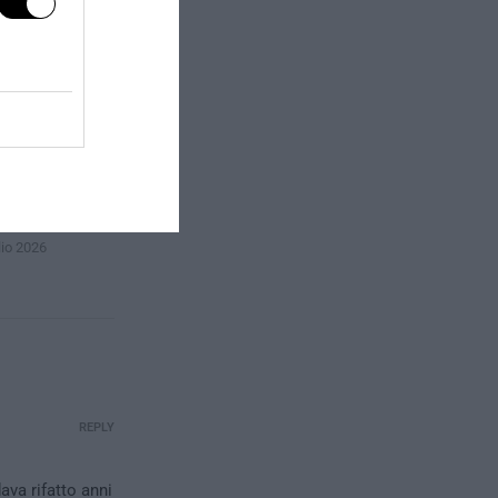
CC Malpensa
lio 2026
REPLY
va rifatto anni