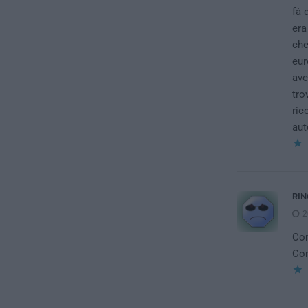
fà 
era
che
eur
ave
tro
ric
aut
RIN
2
Con
Con