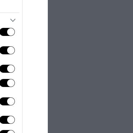
next post
ndestini a bordo,
o li rimandiamo in
Libia"
one completa di
tamenti
lio 2026