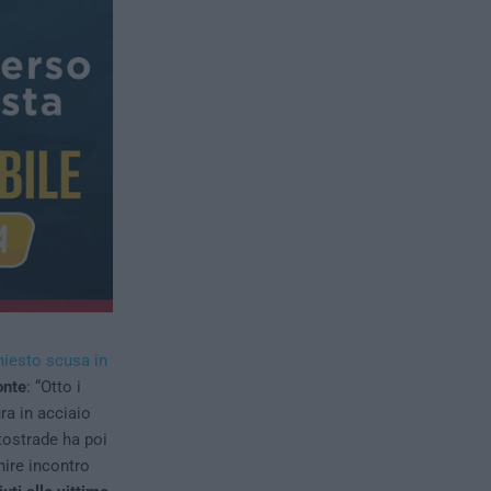
hiesto scusa in
onte
: “Otto i
ra in acciaio
tostrade ha poi
nire incontro