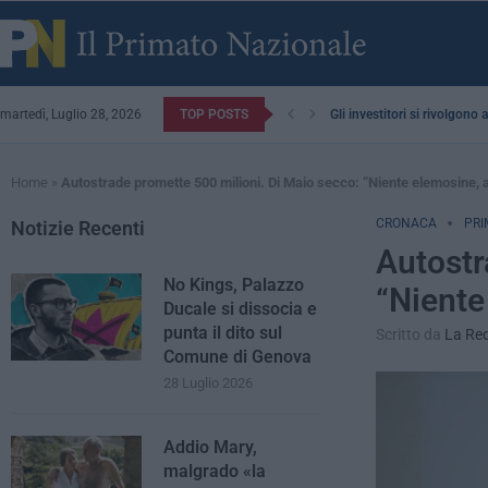
martedì, Luglio 28, 2026
TOP POSTS
Gli investitori si rivolgono
Home
»
Autostrade promette 500 milioni. Di Maio secco: “Niente elemosine, a
CRONACA
PRI
Notizie Recenti
Autostr
No Kings, Palazzo
“Niente
Ducale si dissocia e
punta il dito sul
Scritto da
La Re
Comune di Genova
28 Luglio 2026
Addio Mary,
malgrado «la