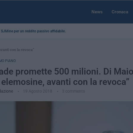
News
Cronaca
 a SJMine per un reddito passivo affidabile...
vanti con la revoca”
MO PIANO
ade promette 500 milioni. Di Mai
 elemosine, avanti con la revoca”
dazione
19 Agosto 2018
3 comments