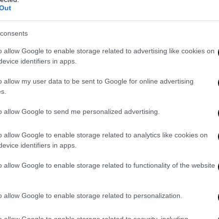
Out
consents
e: la grande illusione di una
Nave Diciotti con 177 cla
razione"
Salvini sfida l'Ue: "Ci aiuti 
o allow Google to enable storage related to advertising like cookies on
evice identifiers in apps.
o allow my user data to be sent to Google for online advertising
YOU MAY ALSO LIKE
s.
to allow Google to send me personalized advertising.
o allow Google to enable storage related to analytics like cookies on
evice identifiers in apps.
o allow Google to enable storage related to functionality of the website
azzo Ducale si
Addio Mary, malgrado «la
Ristrutturazi
o allow Google to enable storage related to personalization.
ta il dito sul
diffidenza che fece esitare»
appar
i Genova
28 Luglio 2026
27 Lug
o allow Google to enable storage related to security, including