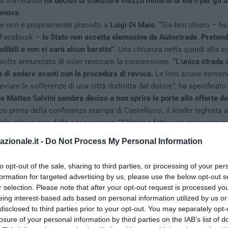
più immediate
ha deciso di stanziare mezzo miliardi di euro per gli ai
Genova
.
e non è propriamente piaciuto a
Luigi Di Maio
. “Sia ben chiaro – ha 
 Facebook –
lo Stato non accetta elemosine da Autostrade. Preten
dibili e non vi sarà alcun baratto”.
Una chiusura netta quindi alla soc
volte annunciato di voler revocare la concessione.
“L’unica strada 
a di andare avanti con la procedura di revoca.
Le loro scuse servon
eviare le sofferenze di una città distrutta dal dolore”, ha specificato
e Matteo Salvini sembra deciso a non aprire le porte alle offerte del
o prima della conferenza stampa di Castellucci, il leader leghista a
ardo alla revoca della concessione: “Abbiamo fatto una promessa e
 E sul risarcimento promesso da Autostrade, il ministro dell’Interno 
azionale.it -
Do Not Process My Personal Information
 il minimo sindacale”.
a Guglia
to opt-out of the sale, sharing to third parties, or processing of your per
formation for targeted advertising by us, please use the below opt-out s
r selection. Please note that after your opt-out request is processed y
eing interest-based ads based on personal information utilized by us or
disclosed to third parties prior to your opt-out. You may separately opt-
losure of your personal information by third parties on the IAB’s list of