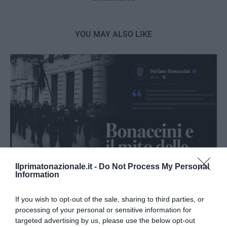
YOU MAY ALSO LIKE
Ilprimatonazionale.it -
Do Not Process My Personal
Information
If you wish to opt-out of the sale, sharing to third parties, or
Bonaccini e il mito delle barricate di Parma: quando
processing of your personal or sensitive information for
l’antifascismo copia il fascismo
targeted advertising by us, please use the below opt-out