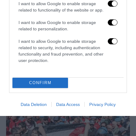
I want to allow Google to enable storage
related to functionality of the website or app.
I want to allow Google to enable storage
related to personalization.
I want to allow Google to enable storage
related to security, including authentication
functionality and fraud prevention, and other
La sinistra è così serva delle toghe da odiare persino il
user protection.
ricordo di Enzo...
5 Agosto 2026
CONFIRM
Data Deletion
Data Access
Privacy Policy