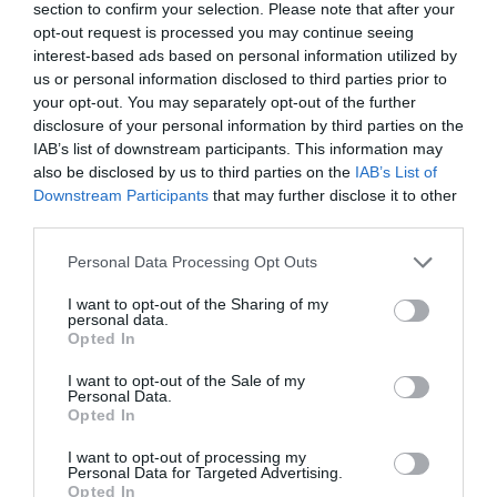
section to confirm your selection. Please note that after your
6 Agosto 2026
opt-out request is processed you may continue seeing
interest-based ads based on personal information utilized by
us or personal information disclosed to third parties prior to
your opt-out. You may separately opt-out of the further
disclosure of your personal information by third parties on the
IAB’s list of downstream participants. This information may
also be disclosed by us to third parties on the
IAB’s List of
Downstream Participants
that may further disclose it to other
third parties.
Please note that this website/app uses one or more Google
Personal Data Processing Opt Outs
services and may gather and store information including but
not limited to your visit or usage behaviour. You may click to
I want to opt-out of the Sharing of my
personal data.
grant or deny consent to Google and its third-party tags to
Opted In
use your data for below specified purposes in below Google
Remigrazione, il Copasir riconosce all’antifascismo il
consent section.
I want to opt-out of the Sale of my
veto del disordine
Personal Data.
Opted In
6 Agosto 2026
I want to opt-out of processing my
Personal Data for Targeted Advertising.
Opted In