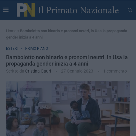
Home
»
Bambolotto non binario e pronomi neutri, in Usa la propaganda
gender inizia a 4 anni
ESTERI
PRIMO PIANO
Bambolotto non binario e pronomi neutri, in Usa la
propaganda gender inizia a 4 anni
Scritto da
Cristina Gauri
27 Gennaio 2023
1 commento